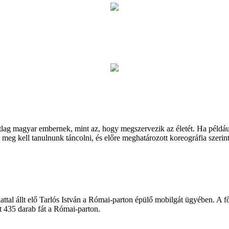
ag magyar embernek, mint az, hogy megszervezik az életét. Ha például
 meg kell tanulnunk táncolni, és előre meghatározott koreográfia szerin
tal állt elő Tarlós István a Római-parton épülő mobilgát ügyében. A fő
lt 435 darab fát a Római-parton.