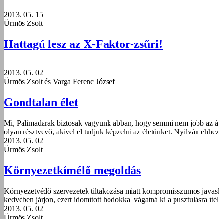
2013. 05. 15.
Ürmös Zsolt
Hattagú lesz az X-Faktor-zsűri!
2013. 05. 02.
Ürmös Zsolt és Varga Ferenc József
Gondtalan élet
Mi, Palimadarak biztosak vagyunk abban, hogy semmi nem jobb az átl
olyan résztvevő, akivel el tudjuk képzelni az életünket. Nyilván ehhez
2013. 05. 02.
Ürmös Zsolt
Környezetkímélő megoldás
Környezetvédő szervezetek tiltakozása miatt kompromisszumos javaslat
kedvében járjon, ezért idomított hódokkal vágatná ki a pusztulásra íté
2013. 05. 02.
Ürmös Zsolt