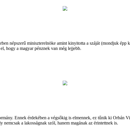
rben népszerű miniszterelnöke amint kinyitotta a száját (mondjuk épp kö
ük el, hogy a magyar pénznek van még lejjebb.
kormány. Ennek érdekében a végsőkig is elmennek, ez tűnik ki Orbán Vik
ely nemcsak a lakosságnak szól, hanem magának az érintettnek is.