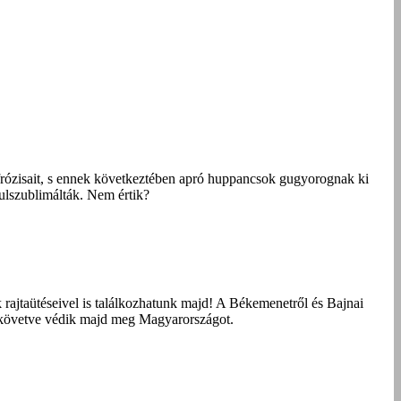
frózisait, s ennek következtében apró huppancsok gugyorognak ki
ulszublimálták. Nem értik?
jtaütéseivel is találkozhatunk majd! A Békemenetről és Bajnai
t követve védik majd meg Magyarországot.