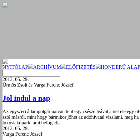
NYITÓLAP
ARCHÍVUM
ELŐFIZETÉS
HONDERŰ ALAP
2013. 05. 29.
Ürmös Zsolt és Varga Ferenc József
Jól indul a nap
Az egyszeri állampolgár naivan leül egy csésze teával a net elé egy ol
szól másról, mint hogy bármikor jöhet az adóhivatal vizslatni, meg ha l
luxuslakópark, ami befogadja.
2013. 05. 29.
Varga Ferenc József