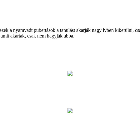
ek a nyamvadt pubertások a tanulást akarják nagy ívben kikerülni, csa
 amit akartak, csak nem hagyják abba.