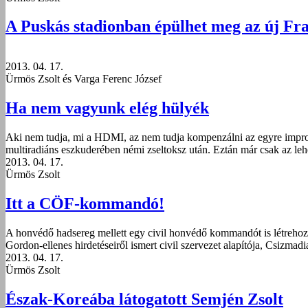
A Puskás stadionban épülhet meg az új Fr
2013. 04. 17.
Ürmös Zsolt és Varga Ferenc József
Ha nem vagyunk elég hülyék
Aki nem tudja, mi a HDMI, az nem tudja kompenzálni az egyre improdu
multiradiáns eszkuderében némi zseltoksz után. Eztán már csak az le
2013. 04. 17.
Ürmös Zsolt
Itt a CÖF-kommandó!
A honvédő hadsereg mellett egy civil honvédő kommandót is létreho
Gordon-ellenes hirdetéseiről ismert civil szervezet alapítója, Csi
2013. 04. 17.
Ürmös Zsolt
Észak-Koreába látogatott Semjén Zsolt