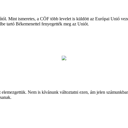
l. Mint ismeretes, a CÖF több levelet is küldött az Európai Unió vez
elbe tartó Békemenettel fenyegették meg az Uniót.
t elemezgettük. Nem is kívánunk változtatni ezen, ám jelen számunkba
ssanak.