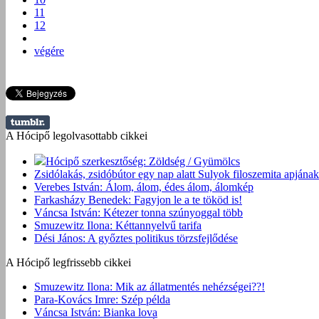
11
12
végére
A Hócipő legolvasottabb cikkei
Hócipő szerkesztőség: Zöldség / Gyümölcs
Zsidólakás, zsidóbútor egy nap alatt Sulyok filoszemita apjának
Verebes István: Álom, álom, édes álom, álomkép
Farkasházy Benedek: Fagyjon le a te tököd is!
Váncsa István: Kétezer tonna szúnyoggal több
Smuzewitz Ilona: Kéttannyelvű tarifa
Dési János: A győztes politikus törzsfejlődése
A Hócipő legfrissebb cikkei
Smuzewitz Ilona: Mik az állatmentés nehézségei??!
Para-Kovács Imre: Szép példa
Váncsa István: Bianka lova