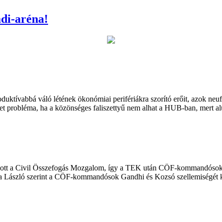
adi-aréna!
ktívabbá váló létének ökonómiai perifériákra szorító erőit, azok neu
het probléma, ha a közönséges faliszettyű nem alhat a HUB-ban, mert al
zott a Civil Összefogás Mozgalom, így a TEK után CÖF-kommandósok ra
zmadia László szerint a CÖF-kommandósok Gandhi és Kozsó szellemiségé