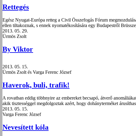
Rettegés
Egész Nyugat-Európa retteg a Civil Összefogás Fórum megmozdulásátó
ellen tiltakoznak, s ennek nyomatékosítására egy Budapestről Brüssz
2013. 05. 29.
Ürmös Zsolt
By Viktor
2013. 05. 15.
Ürmös Zsolt és Varga Ferenc József
Haverok, buli, trafik!
A rovatban eddig többnyire az embereket becsapó, átverő anomáliáka
akik tisztességgel megdolgoztak azért, hogy dohányterméket árusítha
2013. 05. 15.
Varga Ferenc József
Nevesített kóla