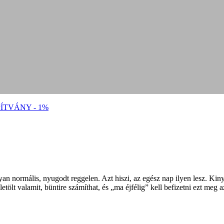
ÍTVÁNY - 1%
yan normális, nyugodt reggelen. Azt hiszi, az egész nap ilyen lesz. Kinyi
etölt valamit, büntire számíthat, és „ma éjfélig” kell befizetni ezt meg