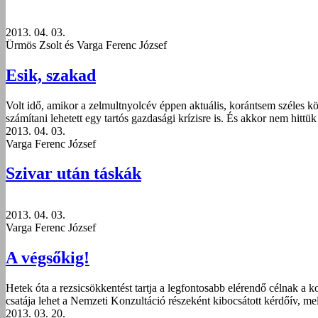
2013. 04. 03.
Ürmös Zsolt és Varga Ferenc József
Esik, szakad
Volt idő, amikor a zelmultnyolcév éppen aktuális, korántsem széles kö
számítani lehetett egy tartós gazdasági krízisre is. És akkor nem hitt
2013. 04. 03.
Varga Ferenc József
Szivar után táskák
2013. 04. 03.
Varga Ferenc József
A végsőkig!
Hetek óta a rezsicsökkentést tartja a legfontosabb elérendő célnak a 
csatája lehet a Nemzeti Konzultáció részeként kibocsátott kérdőív, m
2013. 03. 20.