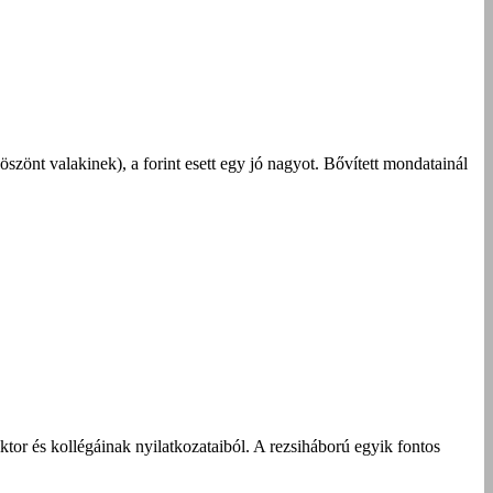
szönt valakinek), a forint esett egy jó nagyot. Bővített mondatainál
tor és kollégáinak nyilatkozataiból. A rezsiháború egyik fontos