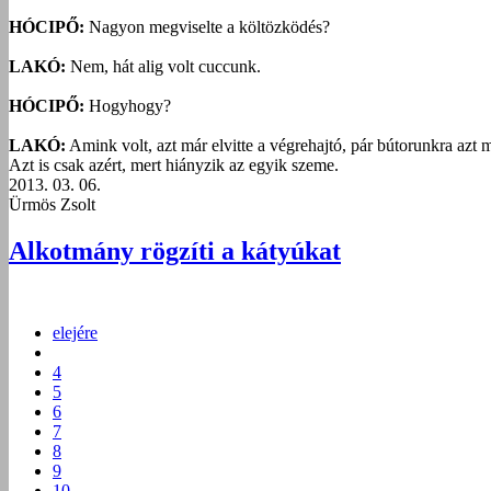
HÓCIPŐ:
Nagyon megviselte a költözködés?
LAKÓ:
Nem, hát alig volt cuccunk.
HÓCIPŐ:
Hogyhogy?
LAKÓ:
Amink volt, azt már elvitte a végrehajtó, pár bútorunkra azt 
Azt is csak azért, mert hiányzik az egyik szeme.
2013. 03. 06.
Ürmös Zsolt
Alkotmány rögzíti a kátyúkat
elejére
4
5
6
7
8
9
10