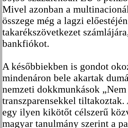
Mivel azonban a multinacioná
összege még a lagzi előestéjén
takarékszövetkezet számlájára,
bankfiókot.
A későbbiekben is gondot okoz
mindenáron bele akartak dumál
nemzeti dokkmunkások „Nem l
transzparensekkel tiltakoztak.
egy ilyen kikötőt célszerű közv
magyar tanulmány szerint a pa