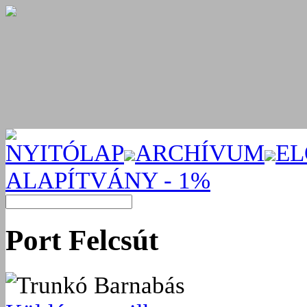
NYITÓLAP
ARCHÍVUM
EL
ALAPÍTVÁNY - 1%
Port Felcsút
Trunkó Barnabás