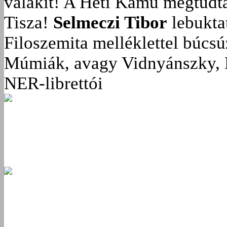
valakit!
A Heti Kamu megtudta:
Tisza!
Selmeczi Tibor
lebukta
Filoszemita melléklettel búcs
Múmiák, avagy Vidnyánszky, 
NER-librettói