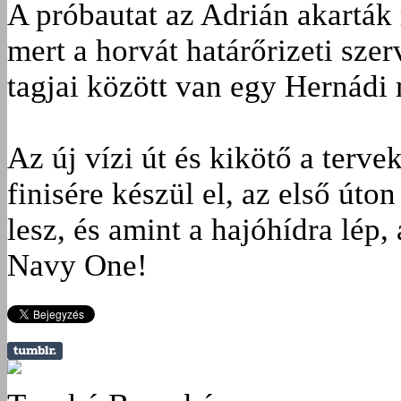
A próbautat az Adrián akarták 
mert a horvát határőrizeti sze
tagjai között van egy Hernádi 
Az új vízi út és kikötő a terve
finisére készül el, az első úton
lesz, és amint a hajóhídra lép
Navy One!