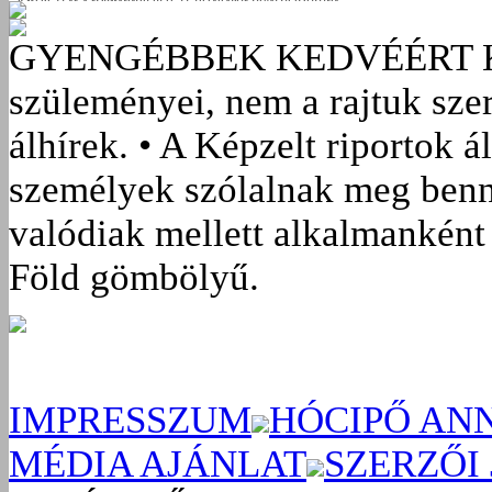
GYENGÉBBEK KEDVÉÉRT
szüleményei, nem a rajtuk sze
álhírek. • A Képzelt riportok á
személyek szólalnak meg benn
valódiak mellett alkalmanként 
Föld gömbölyű.
IMPRESSZUM
HÓCIPŐ AN
MÉDIA AJÁNLAT
SZERZŐI