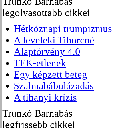
Trunkó Barnabás
legolvasottabb cikkei
Hétköznapi trumpizmus
A leveleki Tiborcné
Alaptörvény 4.0
TEK-etlenek
Egy képzett beteg
Szalmabábulázadás
A tihanyi krízis
Trunkó Barnabás
legfrissebb cikkei