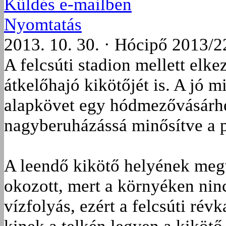
Küldés e-mailben
Nyomtatás
2013. 10. 30. · Hócipő 2013/2
A felcsúti stadion mellett elk
átkelőhajó kikötőjét is. A jó 
alapkövet egy hódmezővásárhel
nagyberuházássá minősítve a p
A leendő kikötő helyének meg
okozott, mert a környéken nin
vízfolyás, ezért a felcsúti rév