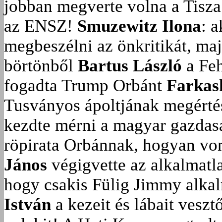
jobban megverte volna a Tisza
az ENSZ!
Smuzewitz Ilona
: 
megbeszélni az önkritikát, ma
börtönből
Bartus László
a Feh
fogadta Trump Orbánt
Farkas
Tusványos ápoltjának megérté
kezdte mérni a magyar gazdasá
röpirata Orbánnak, hogyan vonu
János
végigvette az alkalmatla
hogy csakis Fülig Jimmy alka
István
a kezeit és lábait veszt