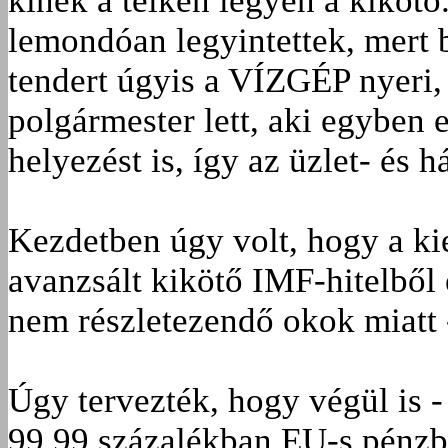
kinek a telkén legyen a kikötő
lemondóan legyintettek, mert 
tendert úgyis a VÍZGÉP nyeri, 
polgármester lett, aki egyben 
helyezést is, így az üzlet- és h
Kezdetben úgy volt, hogy a k
avanzsált kikötő IMF-hitelből é
nem részletezendő okok miatt -
Úgy tervezték, hogy végül is - 
99,99 százalékban EU-s pénzbő