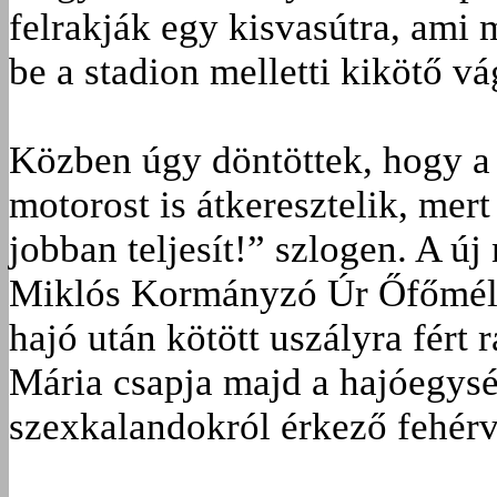
felrakják egy kisvasútra, ami 
be a stadion melletti kikötő vá
Közben úgy döntöttek, hogy a f
motorost is átkeresztelik, mer
jobban teljesít!” szlogen. A ú
Miklós Kormányzó Úr Őfőméltós
hajó után kötött uszályra fért
Mária csapja majd a hajóegysé
szexkalandokról érkező fehérv