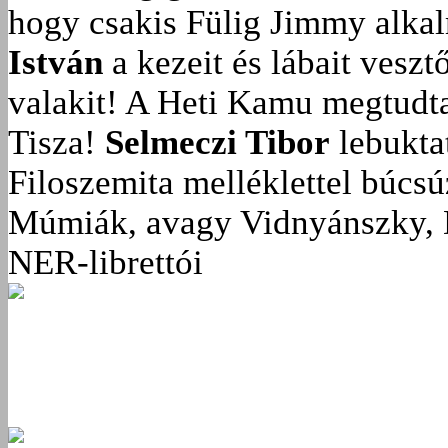
hogy csakis Fülig Jimmy alka
István
a kezeit és lábait veszt
valakit!
A Heti Kamu megtudta:
Tisza!
Selmeczi Tibor
lebukta
Filoszemita melléklettel búcs
Múmiák, avagy Vidnyánszky, 
NER-librettói