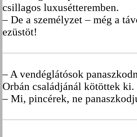
csillagos luxusétteremben.
– De a személyzet – még a táv
ezüstöt!
– A vendéglátósok panaszkodn
Orbán családjánál kötöttek ki.
– Mi, pincérek, ne panaszkodju