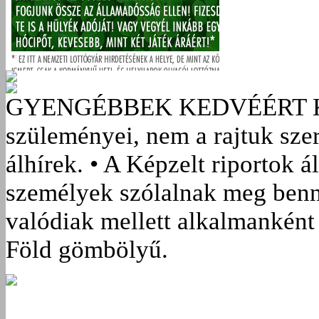
GYENGÉBBEK KEDVÉÉRT
szüleményei, nem a rajtuk sze
álhírek. • A Képzelt riportok á
személyek szólalnak meg benn
valódiak mellett alkalmanként 
Föld gömbölyű.