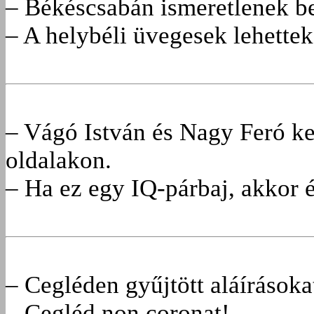
– Békéscsabán ismeretlenek be-
– A helybéli üvegesek lehettek
– Vágó István és Nagy Feró k
oldalakon.
– Ha ez egy IQ-párbaj, akkor 
– Cegléden gyűjtött aláírásoka
– Cegléd non coronat!