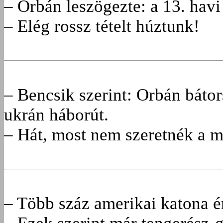
– Orbán leszögezte: a 13. havi
– Elég rossz tételt húztunk!
– Bencsik szerint: Orbán báto
ukrán háborút.
– Hát, most nem szeretnék a m
– Több száz amerikai katona 