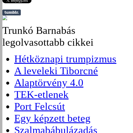
Trunkó Barnabás
legolvasottabb cikkei
Hétköznapi trumpizmus
A leveleki Tiborcné
Alaptörvény 4.0
TEK-etlenek
Port Felcsút
Egy képzett beteg
Szalmabábulázadás