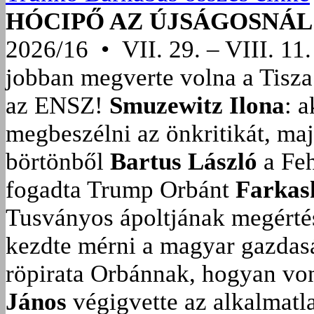
HÓCIPŐ AZ ÚJSÁGOSNÁL
2026/16 • VII. 29. – VIII. 11.
jobban megverte volna a Tisza
az ENSZ!
Smuzewitz Ilona
: 
megbeszélni az önkritikát, ma
börtönből
Bartus László
a Feh
fogadta Trump Orbánt
Farkas
Tusványos ápoltjának megérté
kezdte mérni a magyar gazdasá
röpirata Orbánnak, hogyan vonu
János
végigvette az alkalmatla