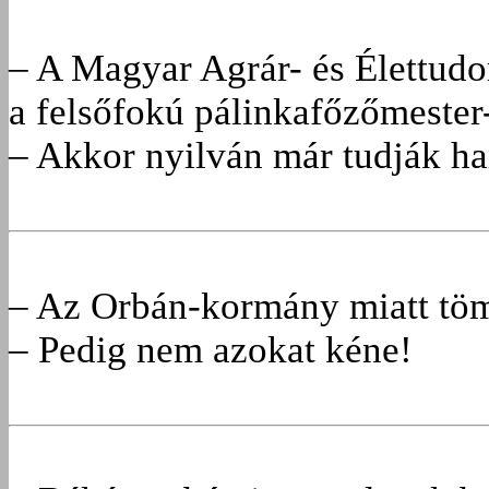
– A Magyar Agrár- és Élettud
a felsőfokú pálinkafőzőmester
– Akkor nyilván már tudják ham
– Az Orbán-kormány miatt töm
– Pedig nem azokat kéne!