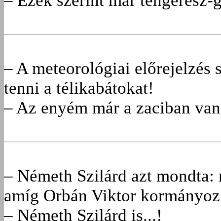
– Ezek szerint már tengerész-g
– A meteorológiai előrejelzés s
tenni a télikabátokat!
– Az enyém már a zaciban van
– Németh Szilárd azt mondta: 
amíg Orbán Viktor kormányoz
– Németh Szilárd is...!