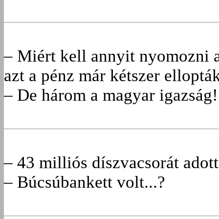
– Miért kell annyit nyomozni 
azt a pénz már kétszer elloptá
– De három a magyar igazság!
– 43 milliós díszvacsorát adot
– Búcsúbankett volt...?