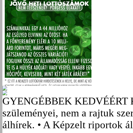
GYENGÉBBEK KEDVÉÉRT
szüleményei, nem a rajtuk sze
álhírek. • A Képzelt riportok á