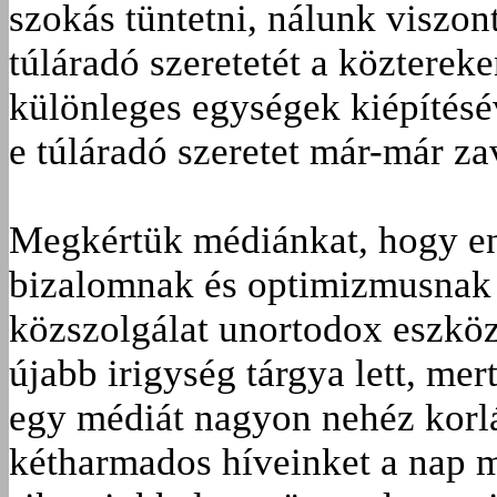
szokás tüntetni, nálunk viszo
túláradó szeretetét a közterek
különleges egységek kiépítés
e túláradó szeretet már-már zav
Megkértük médiánkat, hogy en
bizalomnak és optimizmusnak a
közszolgálat unortodox eszkö
újabb irigység tárgya lett, mer
egy médiát nagyon nehéz korlá
kétharmados híveinket a nap 