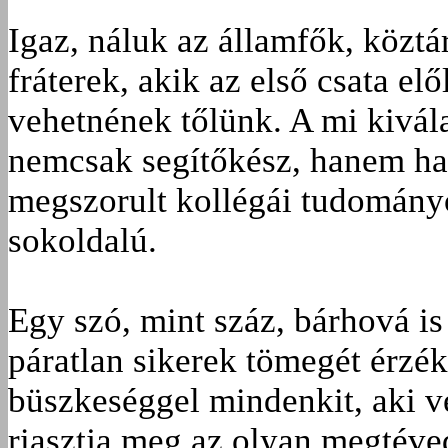
Igaz, náluk az államfők, köztá
fráterek, akik az első csata e
vehetnének tőlünk. A mi kivál
nemcsak segítőkész, hanem ha
megszorult kollégái tudományos
sokoldalú.
Egy szó, mint száz, bárhová is
páratlan sikerek tömegét érzék
büszkeséggel mindenkit, aki v
riasztja meg az olyan megtéve