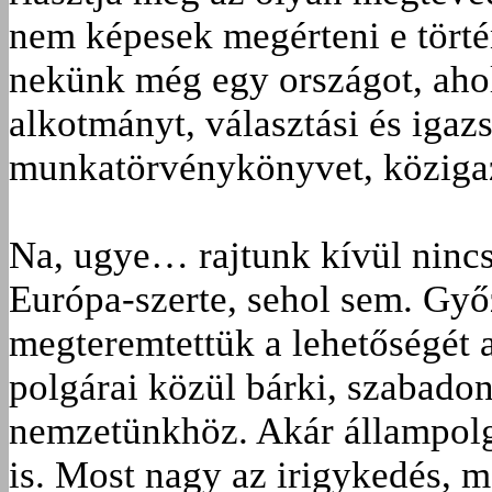
nem képesek megérteni e törté
nekünk még egy országot, ahol
alkotmányt, választási és igazs
munkatörvénykönyvet, közigazg
Na, ugye… rajtunk kívül nincs
Európa-szerte, sehol sem. G
megteremtettük a lehetőségét
polgárai közül bárki, szabado
nemzetünkhöz. Akár állampolgá
is. Most nagy az irigykedés,