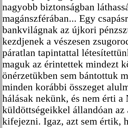
nagyobb biztonságban láthassá
magánszférában... Egy csapás
bankvilágnak az újkori pénzszű
kezdjenek a vészesen zsugorod
páratlan tapintattal létesítet
maguk az érintettek mindezt k
önérzetükben sem bántottuk me
minden korábbi összeget alul
hálásak nekünk, és nem érti a 
küldöttségeikkel állandóan az
kifejezni. Igaz, azt sem értik