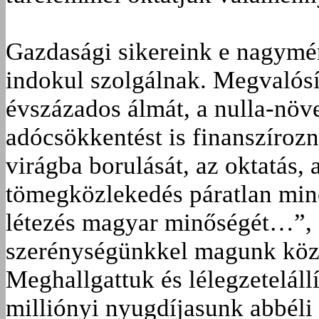
Gazdasági sikereink e nagymér
indokul szolgálnak. Megvalós
évszázados álmát, a nulla-növ
adócsökkentést is finanszírozn
virágba borulását, az oktatás,
tömegközlekedés páratlan min
létezés magyar minőségét…”, 
szerénységünkkel magunk közö
Meghallgattuk és lélegzetelállí
milliónyi nyugdíjasunk abbéli