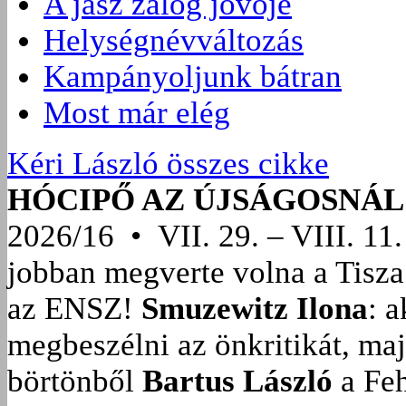
A jász zálog jövője
Helységnévváltozás
Kampányoljunk bátran
Most már elég
Kéri László összes cikke
HÓCIPŐ AZ ÚJSÁGOSNÁL
2026/16 • VII. 29. – VIII. 11.
jobban megverte volna a Tisza
az ENSZ!
Smuzewitz Ilona
: 
megbeszélni az önkritikát, ma
börtönből
Bartus László
a Feh