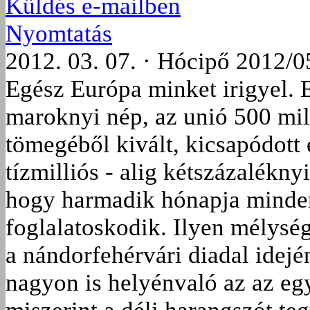
Küldés e-mailben
Nyomtatás
2012. 03. 07. · Hócipő 2012/0
Egész Európa minket irigyel.
maroknyi nép, az unió 500 milli
tömegéből kivált, kicsapódott
tízmilliós - alig kétszázaléknyi
hogy harmadik hónapja minden
foglalatoskodik. Ilyen mélység
a nándorfehérvári diadal idejé
nagyon is helyénvaló az az eg