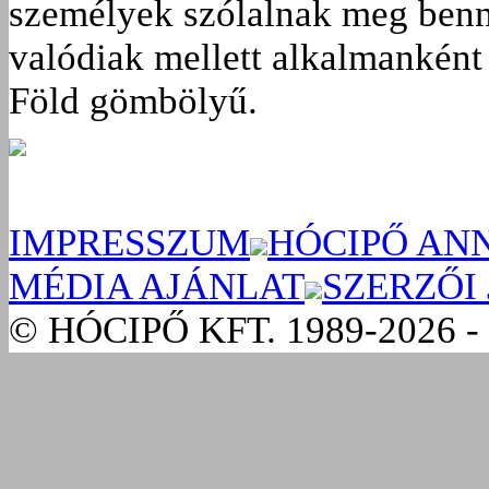
személyek szólalnak meg benn
valódiak mellett alkalmanként 
Föld gömbölyű.
IMPRESSZUM
HÓCIPŐ AN
MÉDIA AJÁNLAT
SZERZŐI
© HÓCIPŐ KFT. 1989-2026