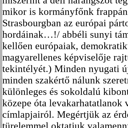
miszerint a déli harangszót te
mikor is kormányfőnk frappán
Strasbourgban az európai párt
hordáinak…!/ abbéli sunyi tá
kellően európaiak, demokratik
magyarellenes képviselője raj
tekintélyét.) Minden nyugati ú
minden szakértő nálunk szeret
különleges és sokoldalú kibon
közepe óta levakarhatatlanok
címlapjairól. Megértjük az érd
türelemmel oktatjuk valamenn