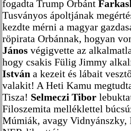
fogadta Trump Orbánt
Farkas
Tusványos ápoltjának megérté
kezdte mérni a magyar gazdasá
röpirata Orbánnak, hogyan vonu
János
végigvette az alkalmatla
hogy csakis Fülig Jimmy alka
István
a kezeit és lábait veszt
valakit!
A Heti Kamu megtudta:
Tisza!
Selmeczi Tibor
lebukta
Filoszemita melléklettel búcs
Múmiák, avagy Vidnyánszky, 