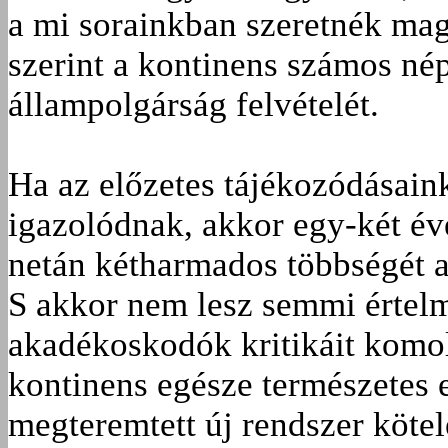
a mi sorainkban szeretnék magu
szerint a kontinens számos né
állampolgárság felvételét.
Ha az előzetes tájékozódásain
igazolódnak, akkor egy-két év
netán kétharmados többségét a
S akkor nem lesz semmi értelm
akadékoskodók kritikáit komol
kontinens egésze természetes 
megteremtett új rendszer köte