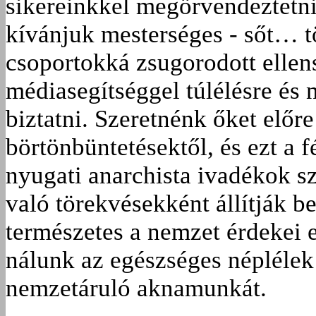
sikereinkkel megörvendeztetni
kívánjuk mesterséges - sőt… t
csoportokká zsugorodott ellen
médiasegítséggel túlélésre és
biztatni. Szeretnénk őket előr
börtönbüntetésektől, és ezt a 
nyugati anarchista ivadékok s
való törekvésekként állítják b
természetes a nemzet érdekei e
nálunk az egészséges néplélek
nemzetáruló aknamunkát.