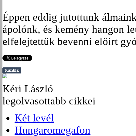
Éppen eddig jutottunk álmaink
ápolónk, és kemény hangon let
elfelejtettük bevenni előírt g
Kéri László
legolvasottabb cikkei
Két levél
Hungaromegafon