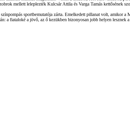
obrok mellett leleplezték Kulcsár Attila és Varga Tamás kettősének sz
színpompás sportbemutatója zárta. Emelkedett pillanat volt, amikor a 
n: a fiataloké a jövő, az ő kezükben bizonyosan jobb helyen lesznek a g