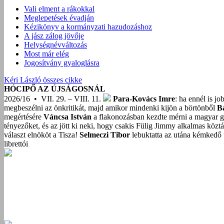
Vali elment a rákokkal
Meglepetések évadján
Kézikönyv a kormányzati hazudozáshoz
A jász zálog jövője
Helységnévváltozás
Most már elég
Jogosítvány gyaloglásra
Kéri László összes cikke
HÓCIPŐ AZ ÚJSÁGOSNÁL
2026/16 • VII. 29. – VIII. 11.
Para-Kovács Imre
: ha ennél is j
megbeszélni az önkritikát, majd amikor mindenki kijön a börtönből
B
megértésére
Váncsa István
a flakonozásban kezdte mérni a magyar g
tényezőket, és az jött ki neki, hogy csakis Fülig Jimmy alkalmas közt
választ elnököt a Tisza!
Selmeczi Tibor
lebuktatta az utána kémkedő t
librettói