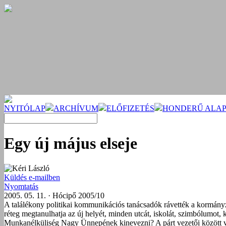
NYITÓLAP
ARCHÍVUM
ELŐFIZETÉS
HONDERŰ ALAP
Egy új május elseje
Kéri László
Küldés e-mailben
Nyomtatás
2005. 05. 11. · Hócipő 2005/10
A találékony politikai kommunikációs tanácsadók rávették a kormányza
réteg megtanulhatja az új helyét, minden utcát, iskolát, szimbólumot, kö
Munkanélküliség Nagy Ünnepének kinevezni? A párt vezetői között volt