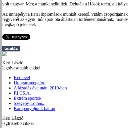
volt magyar. Meg a munkanélküliek. Délután a Hősök terén, a királysz
Az ünnepélyt a fiatal diplomások munkát kereső, vidám csoportjainak 
fegyverét az egyik, hónapok óta állástalan történelemtanárnak, mondvá
megkapó jelenetet.
Kéri László
legolvasottabb cikkei
Két levél
Hungaromegafon
A lázadás éve után, 2019-ben
P.I.CS.A.
Extrém sportok
Szegény Lothar...
Kampányoljunk bátran
Kéri László
legfrissebb cikkei