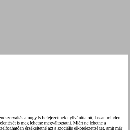
dszerváltás amúgy is befejezettnek nyilváníttatott, lassan minden
 jelentését is meg lehetne megváltoztatni. Miért ne lehetne a
foghatóan érzékeltetné azt a szociális elkötelezettséget, amit már