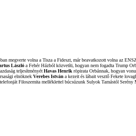
obban megverte volna a Tisza a Fideszt, már beavatkozott volna az ENS
artus László
a Fehér Házból közvetíti, hogyan nem fogadta Trump Or
azdaság teljesítményét
Havas Henrik
röpirata Orbánnak, hogyan vonulj
ársasági elnöknek
Verebes István
a kezeit és lábait vesztő Fekete lovagb
elefonját
Filoszemita melléklettel búcsúzunk Sulyok Tamástól
Serény 