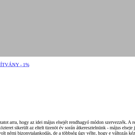
ÍTVÁNY - 1%
tot arra, hogy az idei május elsejét rendhagyó módon szervezzék. A ren
zteret sikerült az eltelt tizenöt év során átkeresztelnünk - május elseje
 némi bizonytalankodás, de a többség úgy vélte, hogy e változás kézzel