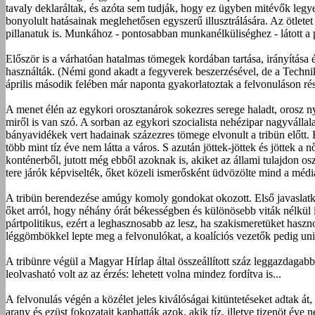
tavaly deklaráltak, és azóta sem tudják, hogy ez ügyben mitévők legy
bonyolult hatásainak meglehetősen egyszerű illusztrálására. Az ötletet
pillanatuk is. Munkához - pontosabban munkanélküliséghez - látott a 
Először is a várhatóan hatalmas tömegek kordában tartása, irányítása 
használták. (Némi gond akadt a fegyverek beszerzésével, de a Technik
április második felében már naponta gyakorlatoztak a felvonuláson 
A menet élén az egykori orosztanárok sokezres serege haladt, orosz ny
miről is van szó. A sorban az egykori szocialista nehézipar nagyválla
bányavidékek vert hadainak százezres tömege elvonult a tribün előtt. 
több mint tíz éve nem látta a város. S azután jöttek-jöttek és jöttek a
konténerből, jutott még ebből azoknak is, akiket az állami tulajdon 
tere járók képviselték, őket közeli ismerősként üdvözölte mind a méd
A tribün berendezése amúgy komoly gondokat okozott. Első javaslatkén
őket arról, hogy néhány órát békességben és különösebb viták nélkül 
pártpolitikus, ezért a leghasznosabb az lesz, ha szakismeretüket haszno
léggömbökkel lepte meg a felvonulókat, a koalíciós vezetők pedig unióc
A tribünre végül a Magyar Hírlap által összeállított száz leggazdagab
leolvasható volt az az érzés: lehetett volna mindez fordítva is...
A felvonulás végén a közélet jeles kiválóságai kitüntetéseket adtak 
arany és ezüst fokozatait kaphatták azok, akik tíz, illetve tizenöt é