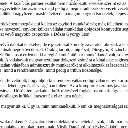
enek. A koalíciós partner ezúttal nem húzódozott, érvelése szerint ez 
 egyeztették tárcaszinten, majd pedig a megmaradt szakszervezeti vezetők
politikai nagyüzem, másfél évtizede parlagon hagyott ismeretek, képess
érdekében mozgósítani kellett az egykori munkásőrség még fellelhető cs
a nevezetű, egykori külker vállalat munkátlan dolgozói könnyedén segí
részt vevő nagyobb csoportok a Dózsa György úton.
elvű dalokat énekelve, de e gesztussal komoly zavarokat okoztak a telev
latainak népe következett. Órákig tartott, amíg Ózd, Diósgyőr, Kazincba
Külön tapsot érdemelt ki a régi állami építőipar munkátlanná vált, sok 
 nők. A valahavolt magyar textilipar dolgozói számára a kínai piac segít
osztatlan világában adminisztratív munkaerőként alkalmaztak százezers
ia, mind a rendfenntartók, mind pedig a tribün közönsége.
t felvetődött, hogy üljön ki a rendszerváltás eddigi valamennyi kormá
is el lehet egymás társaságában tölteni. Az a kompromisszumos javasla
sítva a Hősök tere sarkain a lufik töltésével foglalatoskodnak. Így is le
sillagos lufikkal árasztották el az utca népét.
b magyar ült ki. Úgy is, mint munkanélküli. Nem kis meghatottsággal sze
át, szakmánként és ágazatonként emléklapot vehettek át azok, akik már l
ve nem találnak munkát maguknak. Virslit Dániából, sört Szlovákiából, p