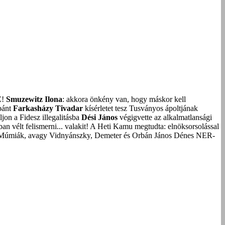
Z!
Smuzewitz Ilona
: akkora önkény van, hogy máskor kell
bánt
Farkasházy Tivadar
kísérletet tesz Tusványos ápoltjának
on a Fidesz illegalitásba
Dési János
végigvette az alkalmatlansági
an vélt felismerni... valakit!
A Heti Kamu megtudta: elnöksorsolással
Múmiák, avagy Vidnyánszky, Demeter és Orbán János Dénes NER-