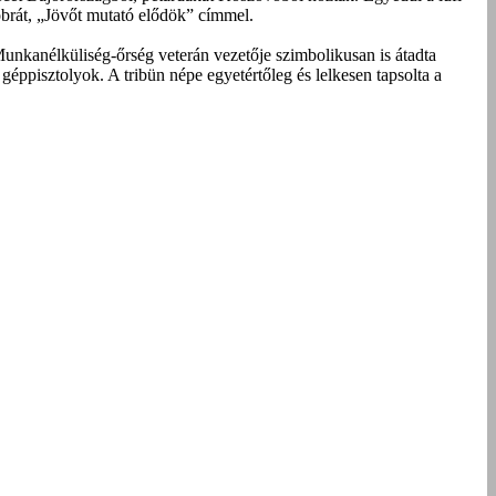
obrát, „Jövőt mutató elődök” címmel.
Munkanélküliség-őrség veterán vezetője szimbolikusan is átadta
éppisztolyok. A tribün népe egyetértőleg és lelkesen tapsolta a