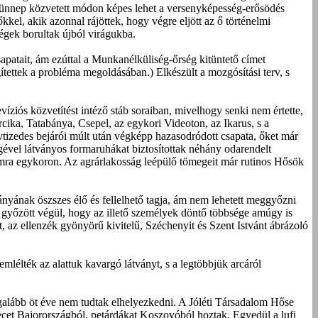
az ünnep közvetett módon képes lehet a versenyképesség-erősödés
kel, akik azonnal rájöttek, hogy végre eljött az ő történelmi
égek borultak újból virágukba.
apatait, ám ezúttal a Munkanélküliség-őrség kitüntető címet
tettek a probléma megoldásában.) Elkészült a mozgósítási terv, s
íziós közvetítést intéző stáb soraiban, mivelhogy senki nem értette,
rcika, Tatabánya, Csepel, az egykori Videoton, az Ikarus, s a
évtizedes bejárói múlt után végképp hazasodródott csapata, őket már
ségével látványos formaruhákat biztosítottak néhány odarendelt
zámra egykoron. Az agrárlakosság leépülő tömegeit már rutinos Hősök
nyának öszszes élő és fellelhető tagja, ám nem lehetett meggyőzni
t győzött végül, hogy az illető személyek döntő többsége amúgy is
tt, az ellenzék gyönyörű kivitelű, Széchenyit és Szent Istvánt ábrázoló
mlélték az alattuk kavargó látványt, s a legtöbbjük arcáról
egalább öt éve nem tudtak elhelyezkedni. A Jóléti Társadalom Hőse
erecet Bajorországból, petárdákat Koszovóból hoztak. Egyedül a lufi