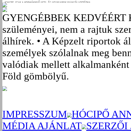
GYENGÉBBEK KEDVÉÉRT
szüleményei, nem a rajtuk sze
álhírek. • A Képzelt riportok á
személyek szólalnak meg benn
valódiak mellett alkalmanként 
Föld gömbölyű.
IMPRESSZUM
HÓCIPŐ AN
MÉDIA AJÁNLAT
SZERZŐI