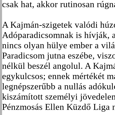
csak hat, akkor rutinosan rúgn
A Kajmán-szigetek valódi húz
Adóparadicsomnak is hívják, 
nincs olyan hülye ember a vilá
Paradicsom jutna eszébe, viszo
nélkül beszél angolul. A Kajmá
egykulcsos; ennek mértékét ma
legnépszerűbb a nullás adókulc
kiszámított személyi jövedele
Pénzmosás Ellen Küzdő Liga n