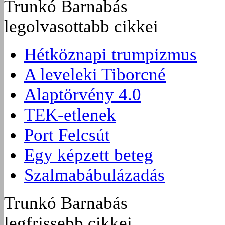
Trunkó Barnabás
legolvasottabb cikkei
Hétköznapi trumpizmus
A leveleki Tiborcné
Alaptörvény 4.0
TEK-etlenek
Port Felcsút
Egy képzett beteg
Szalmabábulázadás
Trunkó Barnabás
legfrissebb cikkei