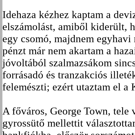
Idehaza kézhez kaptam a deviz
elszámolást, amiből kiderült, 
egy csomó, majdnem egyhavi m
pénzt már nem akartam a haza
jóvoltából szalmazsákom sincs
forrásadó és tranzakciós illet
felemészti; ezért utaztam el a 
A főváros, George Town, tele 
gyrossütő mellettit választott