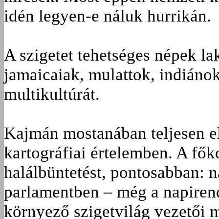
idén legyen-e náluk hurrikán.
A szigetet tehetséges népek lak
jamaicaiak, mulattok, indiánok
multikultúrát.
Kajmán mostanában teljesen el
kartográfiai értelemben. A fő
halálbüntetést, pontosabban: n
parlamentben – még a napirend 
környező szigetvilág vezetői 