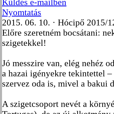
Küldés e-mailben
Nyomtatás
2015. 06. 10. · Hócipő 2015/1
Előre szeretném bocsátani: n
szigetekkel!
Jó messzire van, elég nehéz od
a hazai igényekre tekintettel 
szervez oda is, mivel a bakui 
A szigetcsoport nevét a körny