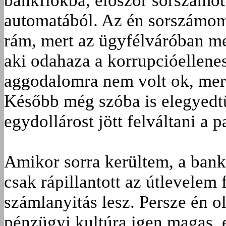
bankfiókba, először sorszámot
automatából. Az én sorszámom 
rám, mert az ügyfélváróban me
aki odahaza a korrupcióellene
aggodalomra nem volt ok, mert
Később még szóba is elegyedt
egydollárost jött felváltani a 
Amikor sorra kerültem, a bankt
csak rápillantott az útlevelem 
számlanyitás lesz. Persze én o
pénzügyi kultúra igen magas,