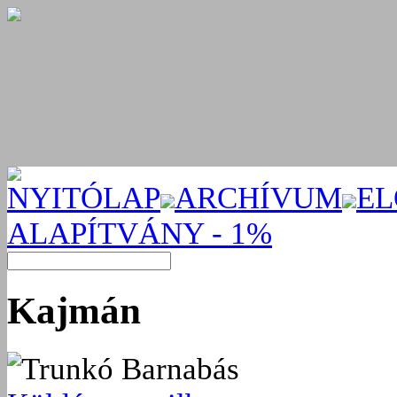
NYITÓLAP
ARCHÍVUM
EL
ALAPÍTVÁNY - 1%
Kajmán
Trunkó Barnabás