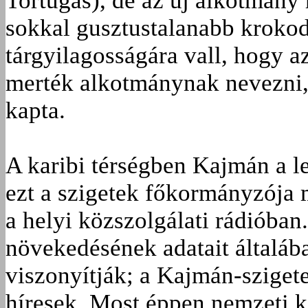
Tortugas), de az új alkotmány 
sokkal gusztustalanabb krokodi
tárgyilagosságára vall, hogy a
merték alkotmánynak nevezni, 
kapta.
A karibi térségben Kajmán a l
ezt a szigetek főkormányzója m
a helyi közszolgálati rádióban
növekedésének adatait általáb
viszonyítják; a Kajmán-szigete
híresek. Most éppen nemzeti k