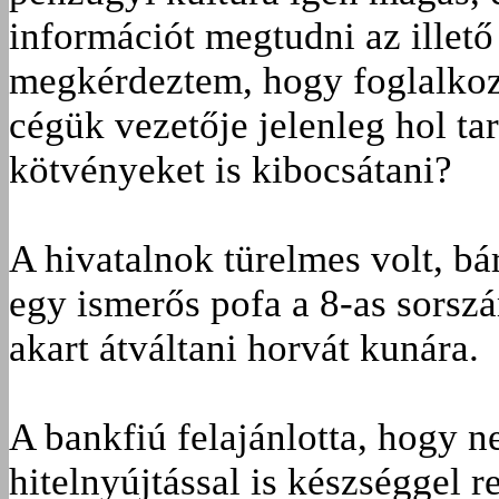
információt megtudni az illető 
megkérdeztem, hogy foglalkoz
cégük vezetője jelenleg hol tar
kötvényeket is kibocsátani?
A hivatalnok türelmes volt, b
egy ismerős pofa a 8-as sorsz
akart átváltani horvát kunára.
A bankfiú felajánlotta, hogy 
hitelnyújtással is készséggel 