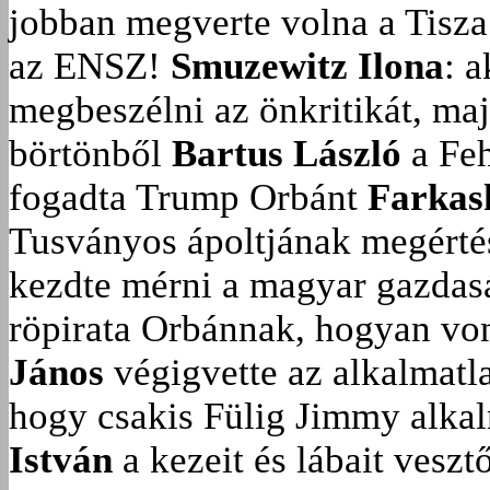
jobban megverte volna a Tisza
az ENSZ!
Smuzewitz Ilona
: 
megbeszélni az önkritikát, ma
börtönből
Bartus László
a Feh
fogadta Trump Orbánt
Farkas
Tusványos ápoltjának megérté
kezdte mérni a magyar gazdasá
röpirata Orbánnak, hogyan vonu
János
végigvette az alkalmatla
hogy csakis Fülig Jimmy alka
István
a kezeit és lábait veszt