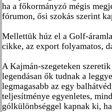
ha a főkormányzó mégis megje
fórumon, ősi szokás szerint ka
Mellettük húz el a Golf-áramlat
cikke, az export folyamatos, 
A Kajmán-szegeteken szeretik a
legendásan ők tudnak a leggye
legmagasabb az egy balhátvédr
teljesítménye egyenletes, mind
gólkülönbséggel kapnak ki, ha