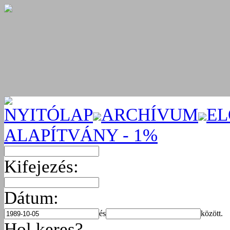
NYITÓLAP
ARCHÍVUM
EL
ALAPÍTVÁNY - 1%
Kifejezés:
Dátum:
és
között.
Hol keres?