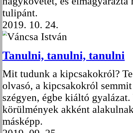
nagykövetet, és elmagyarázta n
tulipánt.
2019. 10. 24.
Váncsa István
Tanulni, tanulni, tanulni
Mit tudunk a kipcsakokról? Teg
olvasó, a kipcsakokról semmi
szégyen, égbe kiáltó gyalázat.
körülmények akként alakulnak
másképp.