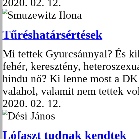
2020. 02. 12.
Smuzewitz Ilona
Tűréshatársértések
Mi tettek Gyurcsánnyal? És kik
fehér, keresztény, heteroszexuá
hindu nő? Ki lenne most a DK 
valahol, valamit nem tettek vo
2020. 02. 12.
Dési János
Lófaszt tudnak kendtek