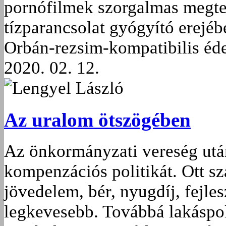
pornófilmek szorgalmas megtek
tízparancsolat gyógyító erejéb
Orbán-rezsim-kompatibilis éd
2020. 02. 12.
Lengyel László
Az uralom ötszögében
Az önkormányzati vereség után
kompenzációs politikát. Ott sz
jövedelem, bér, nyugdíj, fejlesz
legkevesebb. Továbbá lakáspol