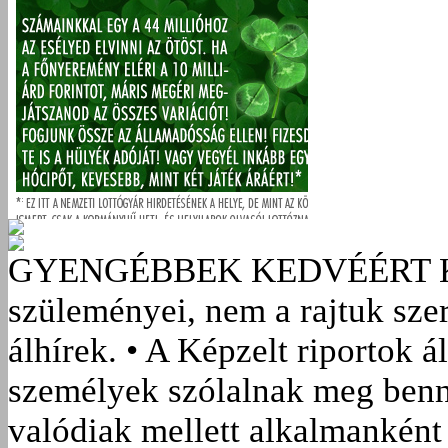
GYENGÉBBEK KEDVÉÉRT
szüleményei, nem a rajtuk sze
álhírek. • A Képzelt riportok á
személyek szólalnak meg benn
valódiak mellett alkalmanként 