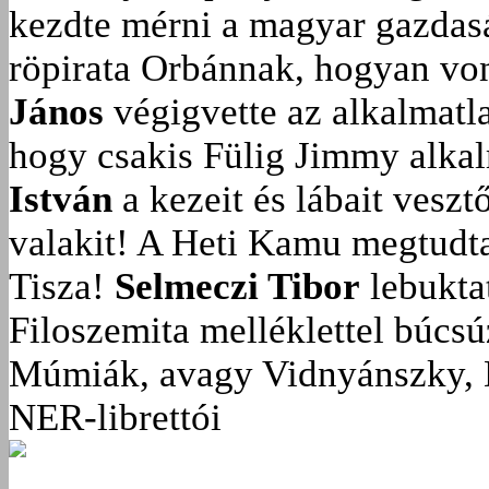
kezdte mérni a magyar gazdasá
röpirata Orbánnak, hogyan vonu
János
végigvette az alkalmatla
hogy csakis Fülig Jimmy alka
István
a kezeit és lábait veszt
valakit!
A Heti Kamu megtudta:
Tisza!
Selmeczi Tibor
lebukta
Filoszemita melléklettel búcs
Múmiák, avagy Vidnyánszky, 
NER-librettói