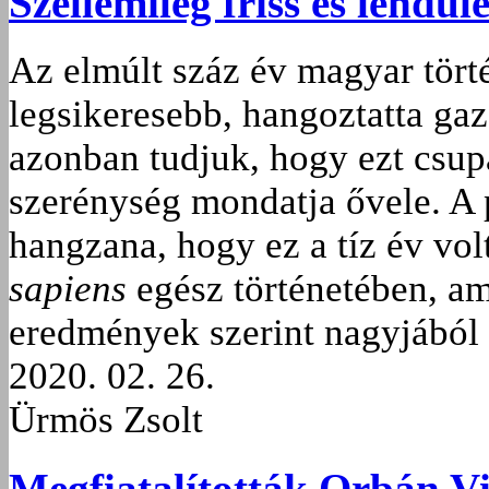
Szellemileg friss és lendüle
Az elmúlt száz év magyar törté
legsikeresebb, hangoztatta ga
azonban tudjuk, hogy ezt csup
szerénység mondatja ővele. A
hangzana, hogy ez a tíz év vo
sapiens
egész történetében, am
eredmények szerint nagyjából f
2020. 02. 26.
Ürmös Zsolt
Megfiatalították Orbán Vi