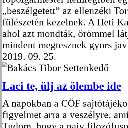
„beszélgetett” az ellenzéki To
fülészetén kezelnek. A Heti Ka
ahol azt mondták, örömmel lát
mindent megtesznek gyors jav
2019. 09. 25.
Bakács Tibor Settenkedő
Laci te, ülj az ölembe ide
A napokban a CÖF sajtótájékozt
figyelmet arra a veszélyre, ami
Tudom, hogy a naiv filozófus