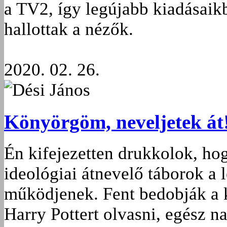
a TV2, így legújabb kiadásaikb
hallottak a nézők.
2020. 02. 26.
Dési János
Könyörgöm, neveljetek át
Én kifejezetten drukkolok, hog
ideológiai átnevelő táborok a
működjenek. Fent bedobják a k
Harry Pottert olvasni, egész na