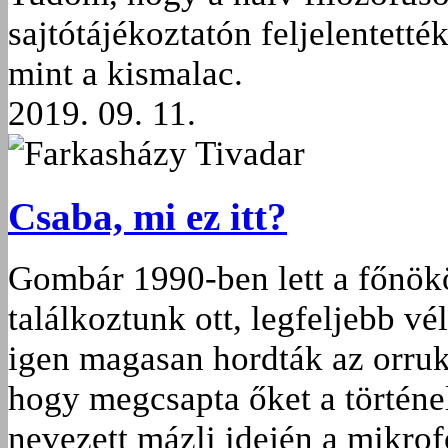
sajtótájékoztatón feljelentett
mint a kismalac.
2019. 09. 11.
Farkasházy Tivadar
Csaba, mi ez itt?
Gombár 1990-ben lett a főnök
találkoztunk ott, legfeljebb vé
igen magasan hordták az orruk
hogy megcsapta őket a történe
nevezett mázli idején a mikro