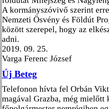
föld­utat Milejszeg és Nagyleng
A kormányszóvivő szerint erre 
Nemzeti Ösvény és Földút Prog
között szerepel, hogy az elkés
adni.
2019. 09. 25.
Varga Ferenc József
Új Beteg
Telefonon hívta fel Orbán Vikt
magával Grazba, még mielőtt 
főpolgármester nemrégiben eg