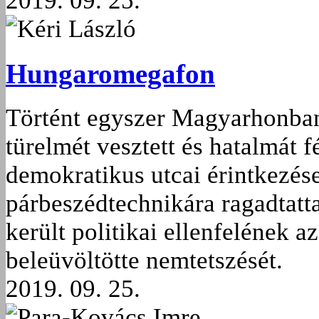
2019. 09. 25.
Kéri László
Hungaromegafon
Történt egyszer Magyarhonba
türelmét vesztett és hatalmát 
demokratikus utcai érintkezés
párbeszédtechnikára ragadtatta
került politikai ellenfelének 
beleüvöltötte nemtetszését.
2019. 09. 25.
Para-Kovács Imre