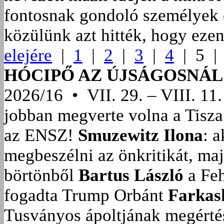
fontosnak gondoló személyek o
közülünk azt hitték, hogy ezent
elejére
|
1
|
2
|
3
|
4
| 5 
HÓCIPŐ AZ ÚJSÁGOSNÁL
2026/16 • VII. 29. – VIII. 11.
jobban megverte volna a Tisza
az ENSZ!
Smuzewitz Ilona
: 
megbeszélni az önkritikát, ma
börtönből
Bartus László
a Feh
fogadta Trump Orbánt
Farkas
Tusványos ápoltjának megérté