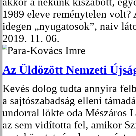
akkor a nekünk kiszabott, egye
1989 eleve reménytelen volt? 
idegen „nyugatosok”, naiv lá
2019. 11. 06.
Para-Kovács Imre
Az Üldözött Nemzeti Újsá
Kevés dolog tudta annyira felb
a sajtószabadság elleni támadá
undorral lökte oda Mészáros 
az sem vidította fel, amikor Sz