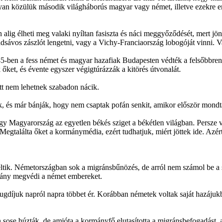
 közülük második világháborús magyar vagy német, illetve ezekre em
on alig élheti meg valaki nyíltan fasiszta és náci meggyőződését, mert
ádsávos zászlót lengetni, vagy a Vichy-Franciaország lobogóját vinni. 
45-ben a fess német és magyar hazafiak Budapesten védték a felsőbbren
ket, és évente egyszer végigtúrázzák a kitörés útvonalát.
att nem lehetnek szabadon nácik.
, és már bánják, hogy nem csaptak pofán senkit, amikor először mondtá
ogy Magyarország az egyetlen békés sziget a békétlen világban. Persze
találta őket a kormánymédia, ezért tudhatjuk, miért jöttek ide. Azért
éltik. Németországban sok a migránsbűnözés, de arról nem számol be a
ány megvédi a német embereket.
yugdíjuk napról napra többet ér. Korábban németek voltak saját hazájuk
ose húzták, de amióta a kormányfő elutasította a migránsbefogadást, az