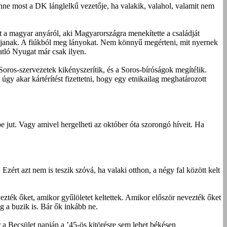
lenne most a DK lánglelkű vezetője, ha valakik, valahol, valamit nem
 magyar anyáról, aki Magyarországra menekítette a családját
áljanak. A fiúkból meg lányokat. Nem könnyű megérteni, mit nyernek
atló Nyugat már csak ilyen.
ros-szervezetek kikényszerítik, és a Soros-bíróságok megítélik.
gy akar kártérítést fizettetni, hogy egy etnikailag meghatározott
e jut. Vagy amivel hergelheti az október óta szorongó híveit. Ha
Ezért azt nem is teszik szóvá, ha valaki otthon, a négy fal között kelt
vezték őket, amikor gyűlöletet keltettek. Amikor először nevezték őket
g a buzik is. Bár ők inkább ne.
r a Becsület napján a ’45-ös kitörésre sem lehet békésen