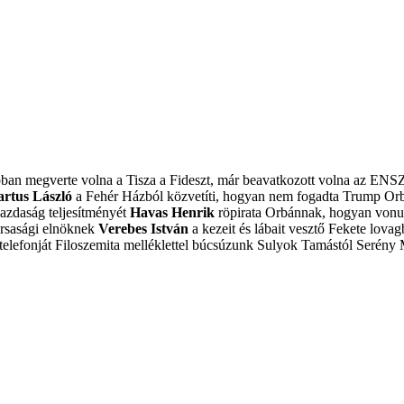
obban megverte volna a Tisza a Fideszt, már beavatkozott volna az ENS
artus László
a Fehér Házból közvetíti, hogyan nem fogadta Trump Or
azdaság teljesítményét
Havas Henrik
röpirata Orbánnak, hogyan vonulj
ársasági elnöknek
Verebes István
a kezeit és lábait vesztő Fekete lovagb
elefonját
Filoszemita melléklettel búcsúzunk Sulyok Tamástól
Serény 