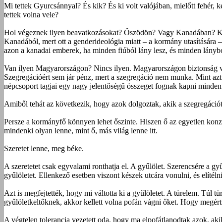
Mi tettek Gyurcsánnyal? És kik? És ki volt valójában, mielőtt fehér, k
tettek volna vele?
Hol végeznek ilyen beavatkozásokat? Őszödön? Vagy Kanadában? Könn
Kanadából, mert ott a genderideológia miatt – a kormány utasítására
azon a kanadai emberek, ha minden fiúból lány lesz, és minden lánybó
Van ilyen Magyarországon? Nincs ilyen. Magyarországon biztonság van
Szegregációért sem jár pénz, mert a szegregáció nem munka. Mint azt a
népcsoport tagjai egy nagy jelentőségű összeget fognak kapni minden
Amiből tehát az következik, hogy azok dolgoztak, akik a szegregációt 
Persze a kormányfő könnyen lehet őszinte. Hiszen ő az egyetlen konzer
mindenki olyan lenne, mint ő, más világ lenne itt.
Szeretet lenne, meg béke.
A szeretetet csak egyvalami ronthatja el. A gyűlölet. Szerencsére a gyű
gyűlöletet. Ellenkező esetben viszont készek utcára vonulni, és elítélni
Azt is megfejtették, hogy mi váltotta ki a gyűlöletet. A türelem. Túl
gyűlöletkeltőknek, akkor kellett volna pofán vágni őket. Hogy megérts
A végtelen tolerancia vezetett oda, hogy ma elpofátlanodtak azok, aki