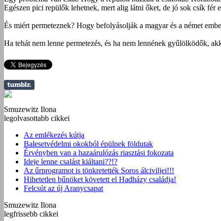
Egészen pici repülők lehetnek, mert alig látni őket, de jó sok csík f
És miért permeteznek? Hogy befolyásolják a magyar és a német ember
Ha tehát nem lenne permetezés, és ha nem lennének gyűlölködők, akko
Smuzewitz Ilona
legolvasottabb cikkei
Az emlékezés kútja
Balesetvédelmi okokból épülnek földutak
Érvényben van a hazaárulózás riasztási fokozata
Ideje lenne csalást kiáltani??!?
Az űrprogramot is tönkretették Soros álciviljei!!!
Hihetetlen bűnöket követett el Hadházy családja!
Felcsút az új Aranycsapat
Smuzewitz Ilona
legfrissebb cikkei