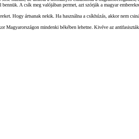
ér el bennük. A csík meg valójában permet, azt szórják a magyar emberek
eket. Hogy ártsanak nekik. Ha használna a csíkhúzás, akkor nem csiná
r Magyarországon mindenki békében lehetne. Kivéve az antifasisztákat