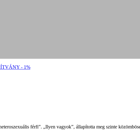
ÍTVÁNY - 1%
eteroszexuális férfi”. „Ilyen vagyok”, állapította meg szinte közömböse