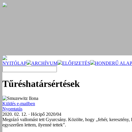
NYITÓLAP
ARCHÍVUM
ELŐFIZETÉS
HONDERŰ ALAP
Tűréshatársértések
Smuzewitz Ilona
Küldés e-mailben
Nyomtatás
2020. 02. 12. · Hócipő 2020/04
Megrázó vallomást tett Gyurcsány. Közölte, hogy „fehér, keresztény, h
egyszerűen lettem, ilyenné tettek”.