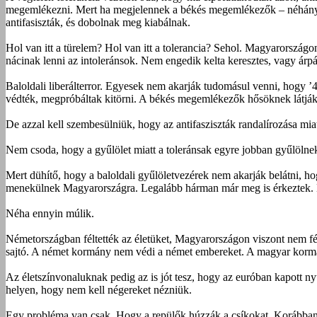
megemlékezni. Mert ha megjelennek a békés megemlékezők – néhányan
antifasiszták, és dobolnak meg kiabálnak.
Hol van itt a türelem? Hol van itt a tolerancia? Sehol. Magyarország
nácinak lenni az intoleránsok. Nem engedik kelta keresztes, vagy árp
Baloldali liberálterror. Egyesek nem akarják tudomásul venni, hogy ’
védték, megpróbáltak kitörni. A békés megemlékezők hősöknek látják ő
De azzal kell szembesülniük, hogy az antifasziszták randalírozása mi
Nem csoda, hogy a gyűlölet miatt a toleránsak egyre jobban gyűlölnek
Mert dühítő, hogy a baloldali gyűlöletvezérek nem akarják belátni, h
menekülnek Magyarországra. Legalább hárman már meg is érkeztek. Meg
Néha ennyin múlik.
Németországban féltették az életüket, Magyarországon viszont nem f
sajtó. A német kormány nem védi a német embereket. A magyar korm
Az életszínvonaluknak pedig az is jót tesz, hogy az euróban kapott n
helyen, hogy nem kell négereket nézniük.
Egy probléma van csak. Hogy a repülők húzzák a csíkokat. Korábban s