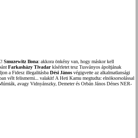
Z!
Smuzewitz Ilona
: akkora önkény van, hogy máskor kell
bánt
Farkasházy Tivadar
kísérletet tesz Tusványos ápoltjának
on a Fidesz illegalitásba
Dési János
végigvette az alkalmatlansági
an vélt felismerni... valakit!
A Heti Kamu megtudta: elnöksorsolással
Múmiák, avagy Vidnyánszky, Demeter és Orbán János Dénes NER-