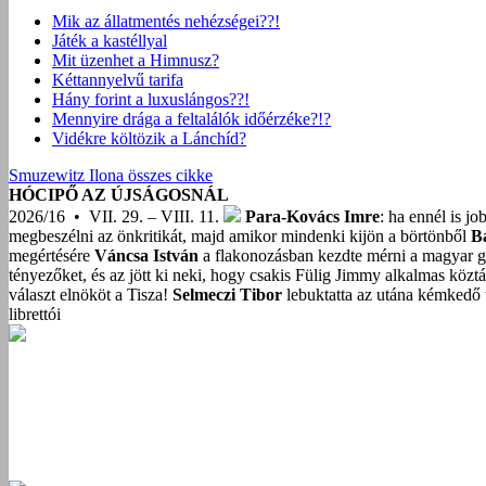
Mik az állatmentés nehézségei??!
Játék a kastéllyal
Mit üzenhet a Himnusz?
Kéttannyelvű tarifa
Hány forint a luxuslángos??!
Mennyire drága a feltalálók időérzéke?!?
Vidékre költözik a Lánchíd?
Smuzewitz Ilona összes cikke
HÓCIPŐ AZ ÚJSÁGOSNÁL
2026/16 • VII. 29. – VIII. 11.
Para-Kovács Imre
: ha ennél is j
megbeszélni az önkritikát, majd amikor mindenki kijön a börtönből
B
megértésére
Váncsa István
a flakonozásban kezdte mérni a magyar g
tényezőket, és az jött ki neki, hogy csakis Fülig Jimmy alkalmas közt
választ elnököt a Tisza!
Selmeczi Tibor
lebuktatta az utána kémkedő t
librettói