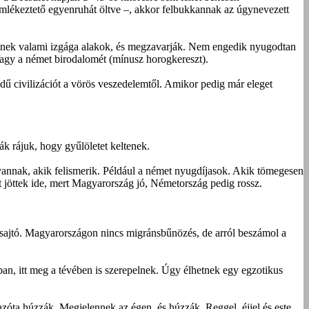
lékeztető egyenruhát öltve –, akkor felbukkannak az úgynevezett
 jönnek valami izgága alakok, és megzavarják. Nem engedik nyugodtan
Vagy a német birodalomét (mínusz horogkereszt).
dű civilizációt a vörös veszedelemtől. Amikor pedig már eleget
k rájuk, hogy gyűlöletet keltenek.
 vannak, akik felismerik. Például a német nyugdíjasok. Akik tömegesen
 jöttek ide, mert Magyarország jó, Németország pedig rossz.
 sajtó. Magyarországon nincs migránsbűnözés, de arról beszámol a
ban, itt meg a tévében is szerepelnek. Úgy élhetnek egy egzotikus
óta húzzák. Megjelennek az égen, és húzzák. Reggel, éjjel és este.