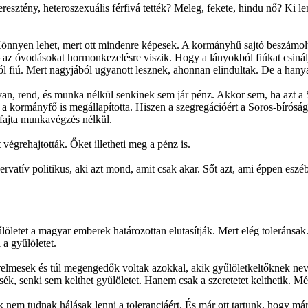
eresztény, heteroszexuális férfivá tették? Meleg, fekete, hindu nő? Ki 
yen lehet, mert ott mindenre képesek. A kormányhű sajtó beszámolt a
 – az óvodásokat hormonkezelésre viszik. Hogy a lányokból fiúkat csin
l fiú. Mert nagyjából ugyanott lesznek, ahonnan elindultak. De a hany
, rend, és munka nélkül senkinek sem jár pénz. Akkor sem, ha azt a So
 kormányfő is megállapította. Hiszen a szegregációért a Soros-bíróság ú
fajta munkavégzés nélkül.
végrehajtották. Őket illetheti meg a pénz is.
vatív politikus, aki azt mond, amit csak akar. Sőt azt, ami éppen eszéb
löletet a magyar emberek határozottan elutasítják. Mert elég toleránsak. 
 a gyűlöletet.
 türelmesek és túl megengedők voltak azokkal, akik gyűlöletkeltőknek ne
ék, senki sem kelthet gyűlöletet. Hanem csak a szeretetet kelthetik. Mé
k nem tudnak hálásak lenni a toleranciáért. És már ott tartunk, hogy má