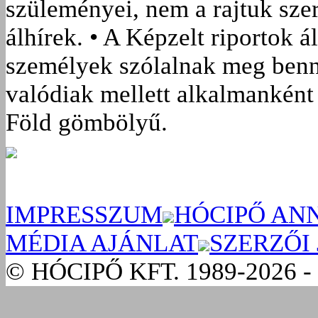
szüleményei, nem a rajtuk sze
álhírek. • A Képzelt riportok á
személyek szólalnak meg benn
valódiak mellett alkalmanként 
Föld gömbölyű.
IMPRESSZUM
HÓCIPŐ AN
MÉDIA AJÁNLAT
SZERZŐI
© HÓCIPŐ KFT. 1989-2026