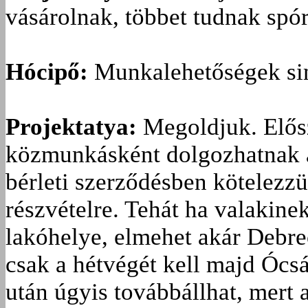
vásárolnak, többet tudnak spór
Hócipő:
Munkalehetőségek si
Projektatya:
Megoldjuk. Elősz
közmunkásként dolgozhatnak a
bérleti szerződésben kötelezz
részvételre. Tehát ha valakine
lakóhelye, elmehet akár Debrec
csak a hétvégét kell majd Óc
után úgyis továbbállhat, mert 