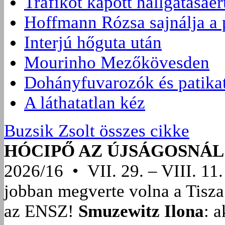
Trafikot kapott hallgatásáé
Hoffmann Rózsa sajnálja a
Interjú hőguta után
Mourinho Mezőkövesden
Dohányfuvarozók és patikat
A láthatatlan kéz
Buzsik Zsolt összes cikke
HÓCIPŐ AZ ÚJSÁGOSNÁL
2026/16 • VII. 29. – VIII. 11.
jobban megverte volna a Tisza
az ENSZ!
Smuzewitz Ilona
: 