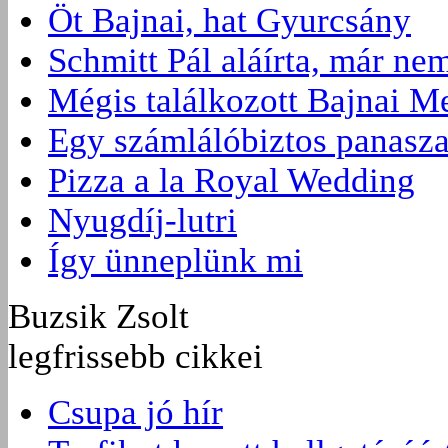
Öt Bajnai, hat Gyurcsány
Schmitt Pál aláírta, már ne
Mégis találkozott Bajnai M
Egy számlálóbiztos panasza
Pizza a la Royal Wedding
Nyugdíj-lutri
Így ünneplünk mi
Buzsik Zsolt
legfrissebb cikkei
Csupa jó hír