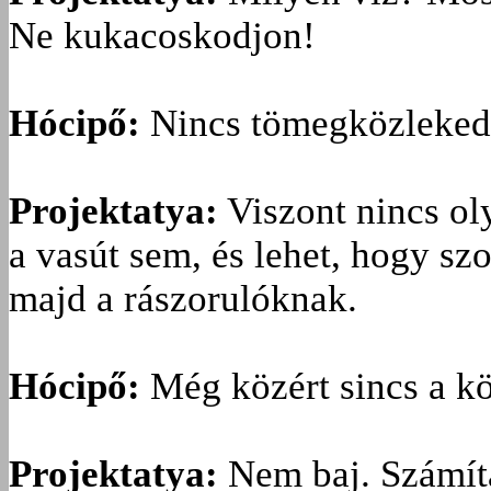
Ne kukacoskodjon!
Hócipő:
Nincs tömegközleked
Projektatya:
Viszont nincs o
a vasút sem, és lehet, hogy szo
majd a rászorulóknak.
Hócipő:
Még közért sincs a k
Projektatya:
Nem baj. Számítá