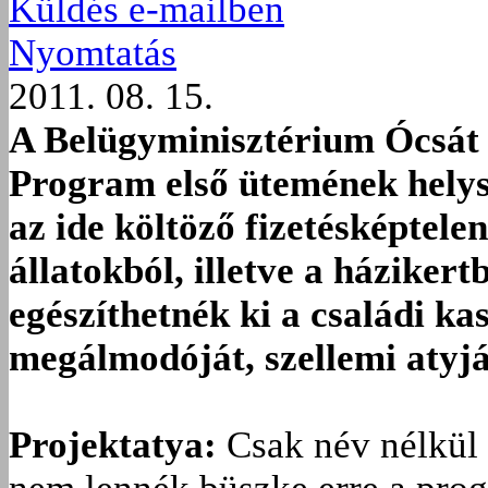
Küldés e-mailben
Nyomtatás
2011. 08. 15.
A Belügyminisztérium Ócsát j
Program első ütemének helysz
az ide költöző fizetésképtele
állatokból, illetve a háziker
egészíthetnék ki a családi ka
megálmodóját, szellemi atyjá
Projektatya:
Csak név nélkül 