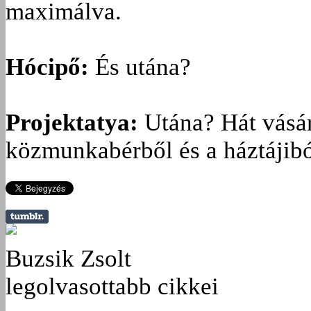
maximálva.
Hócipő:
És utána?
Projektatya:
Utána? Hát vásáro
közmunkabérből és a háztájibó
Buzsik Zsolt
legolvasottabb cikkei