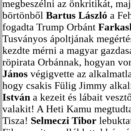
megbeszélni az önkritikát, ma
börtönből
Bartus László
a Feh
fogadta Trump Orbánt
Farkas
Tusványos ápoltjának megérté
kezdte mérni a magyar gazdasá
röpirata Orbánnak, hogyan vonu
János
végigvette az alkalmatla
hogy csakis Fülig Jimmy alka
István
a kezeit és lábait veszt
valakit!
A Heti Kamu megtudta:
Tisza!
Selmeczi Tibor
lebukta