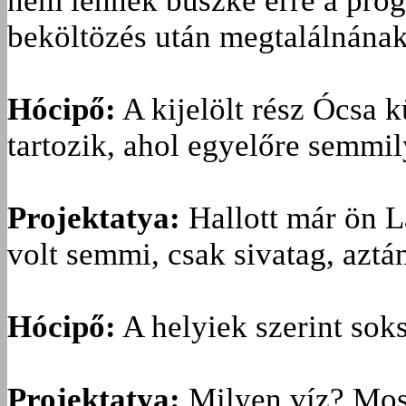
nem lennék büszke erre a prog
beköltözés után megtalálnának
Hócipő:
A kijelölt rész Ócsa 
tartozik, ahol egyelőre semmi
Projektatya:
Hallott már ön L
volt semmi, csak sivatag, aztán
Hócipő:
A helyiek szerint sok
Projektatya:
Milyen víz? Mos