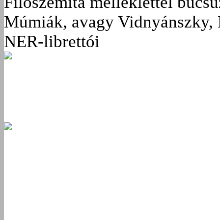
Filoszemita melléklettel búcs
Múmiák, avagy Vidnyánszky, 
NER-librettói