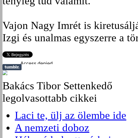
tényleg tud valamit.
Vajon Nagy Imrét is kiretusálj
Izgi és unalmas egyszerre a tö
Bakács Tibor Settenkedő
legolvasottabb cikkei
Laci te, ülj az ölembe ide
A nemzeti doboz