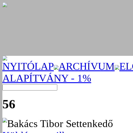
NYITÓLAP
ARCHÍVUM
EL
ALAPÍTVÁNY - 1%
56
Bakács Tibor Settenkedő