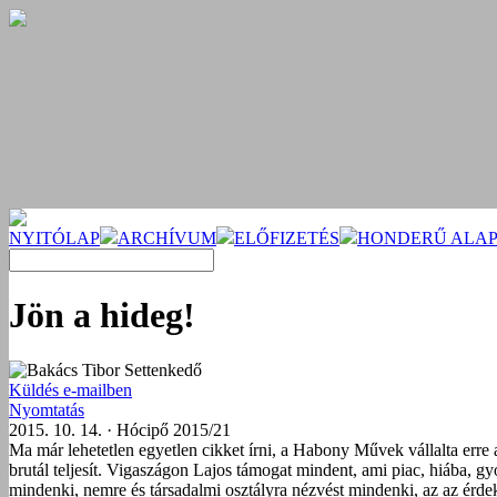
NYITÓLAP
ARCHÍVUM
ELŐFIZETÉS
HONDERŰ ALAP
Jön a hideg!
Bakács Tibor Settenkedő
Küldés e-mailben
Nyomtatás
2015. 10. 14. · Hócipő 2015/21
Ma már lehetetlen egyetlen cikket írni, a Habony Művek vállalta erre 
brutál teljesít. Vigaszágon Lajos támogat mindent, ami piac, hiába, g
mindenki, nemre és társadalmi osztályra nézvést mindenki, az az érdek