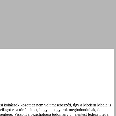
városi kohászok között ez nem volt mesebeszéd, úgy a Modern Média is
a világot és a történelmet, hogy a magyarok megbolondultak, de
enberg. Viszont a pszichológia tudomány új jelentést fedezett fel a