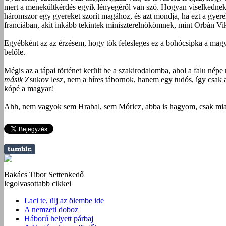
mert a menekültkérdés egyik lényegéről van szó. Hogyan viselkednek 
háromszor egy gyereket szorít magához, és azt mondja, ha ezt a gyer
franciában, akit inkább tekintek miniszterelnökömnek, mint Orbán Vik
Egyébként az az érzésem, hogy tök felesleges ez a bohócsipka a magy
belőle.
Mégis az a tápai történet került be a szakirodalomba, ahol a falu nép
másik
Zsukov lesz, nem a híres tábornok, hanem egy tudós, így csak a
kópé a magyar!
Ahh, nem vagyok sem Hrabal, sem Móricz, abba is hagyom, csak miat
Bakács Tibor Settenkedő
legolvasottabb cikkei
Laci te, ülj az ölembe ide
A nemzeti doboz
Háború helyett párbaj