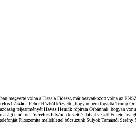
obban megverte volna a Tisza a Fideszt, már beavatkozott volna az ENS
artus László
a Fehér Házból közvetíti, hogyan nem fogadta Trump Or
azdaság teljesítményét
Havas Henrik
röpirata Orbánnak, hogyan vonulj
ársasági elnöknek
Verebes István
a kezeit és lábait vesztő Fekete lovagb
elefonját
Filoszemita melléklettel búcsúzunk Sulyok Tamástól
Serény 