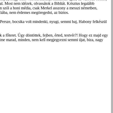
. Most nem idézek, olvassátok a Bibliát. Krisztus legalább
m szól a honi média, csak Merkel asszony a messzi németben,
 Hiába, nem érdemes megöregedni, az biztos.
Persze, bocsika volt mindenki, nyugi, semmi baj, Habony felkészül
 a főteret. Úgy döntöttek, fejben, érted, testvér?! Hogy ez majd egy
acíme marad, minden, nem kell megjegyezni semmi újat, biza, nagy