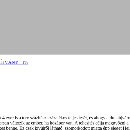
ÍTVÁNY - 1%
a 4 évre is a terv százhúsz százalékos teljesítését, és ahogy a dunaúj
yorsan változik az ember, ha kőzápor van. A teljesítés célja meggyőzni 
es benne. Ez csak kívülről látható, szomorkodott miatta épp eleget Heis