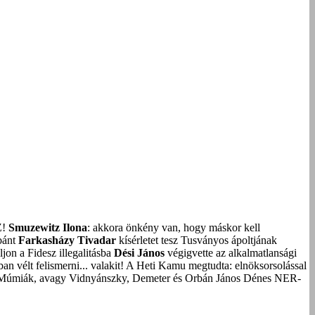
Z!
Smuzewitz Ilona
: akkora önkény van, hogy máskor kell
bánt
Farkasházy Tivadar
kísérletet tesz Tusványos ápoltjának
on a Fidesz illegalitásba
Dési János
végigvette az alkalmatlansági
an vélt felismerni... valakit!
A Heti Kamu megtudta: elnöksorsolással
Múmiák, avagy Vidnyánszky, Demeter és Orbán János Dénes NER-