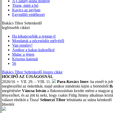
A Csatáry-kupa döntője
Tiszta, mint a hó
Kavics az agyban
Egymillió emlékezet
Bakács Tibor Settenkedő
legfrissebb cikkei
Ha kikapcsolják a reggae-t!
Mondatok a pöcegödör mélyéről
Van remény!
Amikor a kakas kukorékol
Malac a jégen
Krisztus katonái
56
Bakács Tibor Settenkedő összes cikke
HÓCIPŐ AZ ÚJSÁGOSNÁL
2026/16 • VII. 29. – VIII. 11.
Para-Kovács Imre
: ha ennél is j
megbeszélni az önkritikát, majd amikor mindenki kijön a börtönből
B
megértésére
Váncsa István
a flakonozásban kezdte mérni a magyar g
tényezőket, és az jött ki neki, hogy csakis Fülig Jimmy alkalmas közt
választ elnököt a Tisza!
Selmeczi Tibor
lebuktatta az utána kémkedő t
librettói