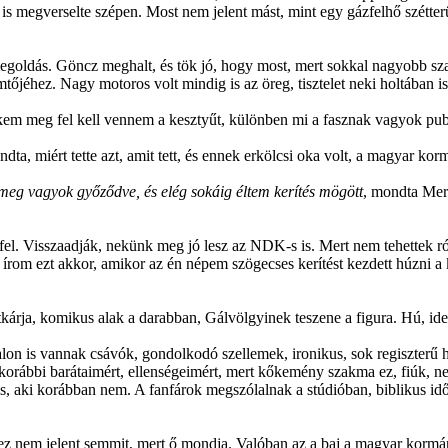
la is megverselte szépen. Most nem jelent mást, mint egy gázfelhő szétt
megoldás. Göncz meghalt, és tök jó, hogy most, mert sokkal nagyobb szarh
őjéhez. Nagy motoros volt mindig is az öreg, tisztelet neki holtában is
kem meg fel kell vennem a kesztyűt, különben mi a fasznak vagyok public
, miért tette azt, amit tett, és ennek erkölcsi oka volt, a magyar kor
 meg vagyok győződve, és elég sokáig éltem kerítés mögött
, mondta Merk
 fel. Visszaadják, nekünk meg jó lesz az NDK-s is. Mert nem tehettek 
ik, írom ezt akkor, amikor az én népem szögecses kerítést kezdett húzni
itkárja, komikus alak a darabban, Gálvölgyinek teszene a figura. Hú, id
alon is vannak csávók, gondolkodó szellemek, ironikus, sok regiszterű 
 korábbi barátaimért, ellenségeimért, mert kőkemény szakma ez, fiúk, 
, aki korábban nem. A fanfárok megszólalnak a stúdióban, biblikus idő
z nem jelent semmit, mert ő mondja. Valóban az a baj a magyar kormánn