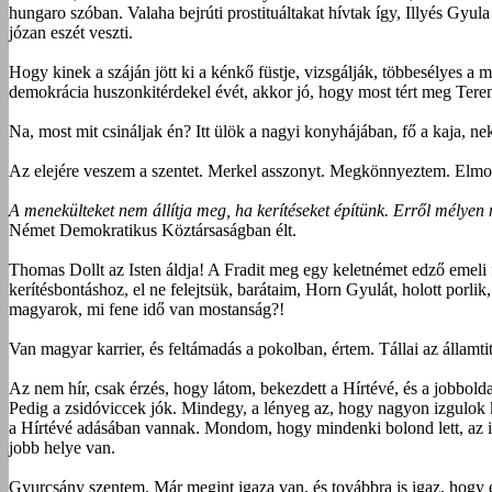
hungaro szóban. Valaha bejrúti prostituáltakat hívtak így, Illyés Gyu
józan eszét veszti.
Hogy kinek a száján jött ki a kénkő füstje, vizsgálják, többesélyes a 
demokrácia huszonkitérdekel évét, akkor jó, hogy most tért meg Teremt
Na, most mit csináljak én? Itt ülök a nagyi konyhájában, fő a kaja, ne
Az elejére veszem a szentet. Merkel asszonyt. Megkönnyeztem. Elmondta
A menekülteket nem állítja meg, ha kerítéseket építünk. Erről mélyen
Német Demokratikus Köztársaságban élt.
Thomas Dollt az Isten áldja! A Fradit meg egy keletnémet edző emeli
kerítésbontáshoz, el ne felejtsük, barátaim, Horn Gyulát, holott porl
magyarok, mi fene idő van mostanság?!
Van magyar karrier, és feltámadás a pokolban, értem. Tállai az államt
Az nem hír, csak érzés, hogy látom, bekezdett a Hírtévé, és a jobbold
Pedig a zsidóviccek jók. Mindegy, a lényeg az, hogy nagyon izgulok
a Hírtévé adásában vannak. Mondom, hogy mindenki bolond lett, az is
jobb helye van.
Gyurcsány szentem. Már megint igaza van, és továbbra is igaz, hogy e