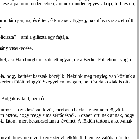
erülése a pannon medencében, aminek minden egyes lakója, férfi és nő,
ullám jön, na, és érted, ő kimarad. Figyelj, ha dilítezik is az elmúlt
.
iszta? – ami a giliszta egy fajtája.
mány viselkedése.
el, aki Hamburgban született ugyan, de a Berlini Fal lebontásáig a
róla, hogy kerítést basztak közéjük. Nekünk meg tényleg van közünk a
 a kertem fölött mingyá! Szégyeltem magam, no. Csudálkoztak is ott a
e Bulgakov kell, nem én.
humor, – a zsidózáson kívül, mert az a backstagben nem rögzítik.
nem biztos, hogy megy sima sértődésből. Közben örülnek annak, hogy
k, látom, mert bekapcsoltam a tévémet. A földön tartom, a kutyának
yal, hogy nem volt keresztényi lelkületű. Igen, ez valóban fontos,