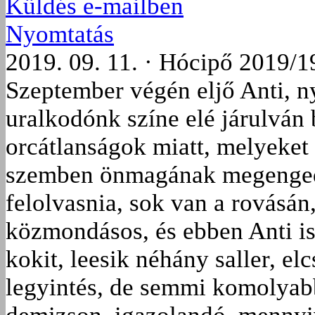
Küldés e-mailben
Nyomtatás
2019. 09. 11. · Hócipő 2019/1
Szeptember végén eljő Anti, ny
uralkodónk színe elé járulván
orcátlanságok miatt, melyeket
szemben önmagának megengedet
felolvasnia, sok van a rovásá
közmondásos, és ebben Anti is
kokit, leesik néhány saller, el
legyintés, de semmi komolyab