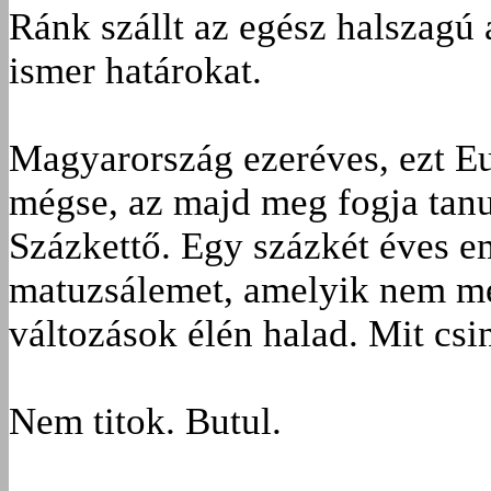
Ránk szállt az egész halszagú
ismer határokat.
Magyarország ezeréves, ezt E
mégse, az majd meg fogja tanu
Százkettő. Egy százkét éves em
matuzsálemet, amelyik nem me
változások élén halad. Mit cs
Nem titok. Butul.