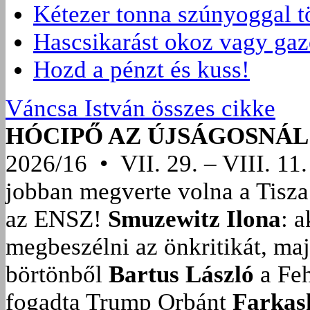
Kétezer tonna szúnyoggal t
Hascsikarást okoz vagy gaz
Hozd a pénzt és kuss!
Váncsa István összes cikke
HÓCIPŐ AZ ÚJSÁGOSNÁL
2026/16 • VII. 29. – VIII. 11.
jobban megverte volna a Tisza
az ENSZ!
Smuzewitz Ilona
: 
megbeszélni az önkritikát, ma
börtönből
Bartus László
a Feh
fogadta Trump Orbánt
Farkas