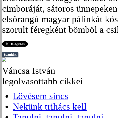
cimboráját, sátoros ünnepeken 
elsőrangú magyar pálinkát kó
szorult féregként bömböl a csi
Váncsa István
legolvasottabb cikkei
Lövésem sincs
Nekünk trihács kell
Tanulni, tanulni, tanulni