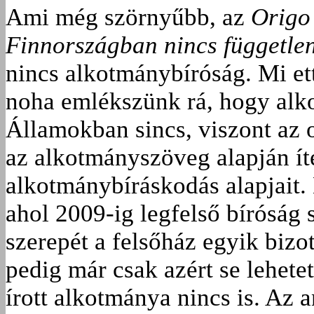
Ami még szörnyűbb, az
Origo
Finnországban nincs függetle
nincs alkotmánybíróság. Mi et
noha emlékszünk rá, hogy alk
Államokban sincs, viszont az 
az alkotmányszöveg alapján ít
alkotmánybíráskodás alapjait.
ahol 2009-ig legfelső bíróság s
szerepét a felsőház egyik bizo
pedig már csak azért se lehete
írott alkotmánya nincs is. Az 