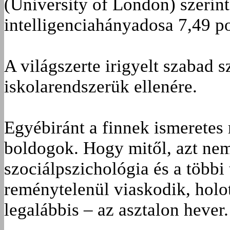
(University of London) szerin
intelligenciahányadosa 7,49 po
A világszerte irigyelt szabad 
iskolarendszerük ellenére.
Egyébiránt a finnek ismerete
boldogok. Hogy mitől, azt nem
szociálpszichológia és a több
reménytelenül viaskodik, holot
legalábbis – az asztalon hever.