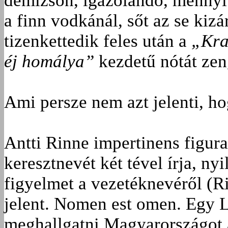
demizson, igazolandó, mennyi
a finn vodkánál, sőt az se kizá
tizenkettedik feles után a
„Kra
éj homálya”
kezdetű nótát zen
Ami persze nem azt jelenti, ho
Antti Rinne impertinens figura
keresztnevét két tével írja, nyi
figyelmet a vezetéknevéről (Ri
jelent. Nomen est omen. Egy Le
meghallgatni Magyarországot 