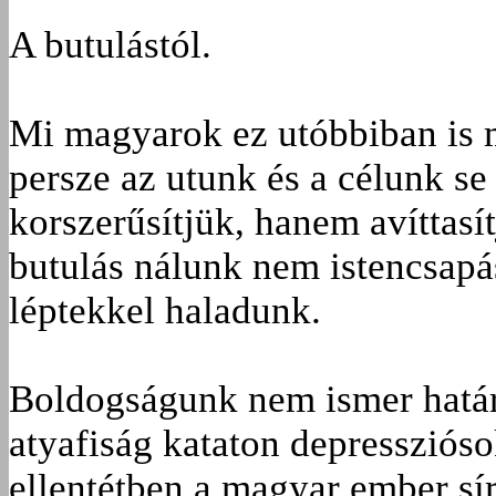
A butulástól.
Mi magyarok ez utóbbiban is m
persze az utunk és a célunk se
korszerűsítjük, hanem avíttasít
butulás nálunk nem istencsapá
léptekkel haladunk.
Boldogságunk nem ismer határ
atyafiság kataton depresszióso
ellentétben a magyar ember sí