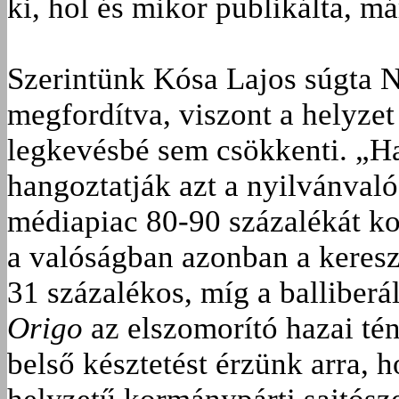
ki, hol és mikor publikálta, má
Szerintünk Kósa Lajos súgta N
megfordítva, viszont a helyze
legkevésbé sem csökkenti. „Ha
hangoztatják azt a nyilvánval
médiapiac 80-90 százalékát k
a valóságban azonban a keresz
31 százalékos, míg a balliberál
Origo
az elszomorító hazai té
belső késztetést érzünk arra, 