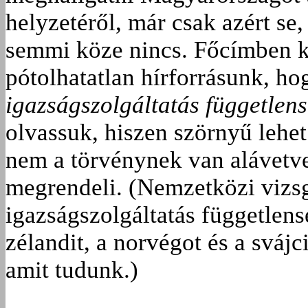
helyzetéről, már csak azért s
semmi köze nincs. Főcímben k
pótolhatatlan hírforrásunk, h
igazságszolgáltatás független
olvassuk, hiszen szörnyű lehet
nem a törvénynek van alávetve,
megrendeli. (Nemzetközi vizsgá
igazságszolgáltatás függetlensé
zélandit, a norvégot és a svájc
amit tudunk.)