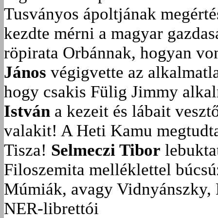
Tusványos ápoltjának megérté
kezdte mérni a magyar gazdasá
röpirata Orbánnak, hogyan vonu
János
végigvette az alkalmatla
hogy csakis Fülig Jimmy alka
István
a kezeit és lábait veszt
valakit!
A Heti Kamu megtudta:
Tisza!
Selmeczi Tibor
lebukta
Filoszemita melléklettel búcs
Múmiák, avagy Vidnyánszky, 
NER-librettói