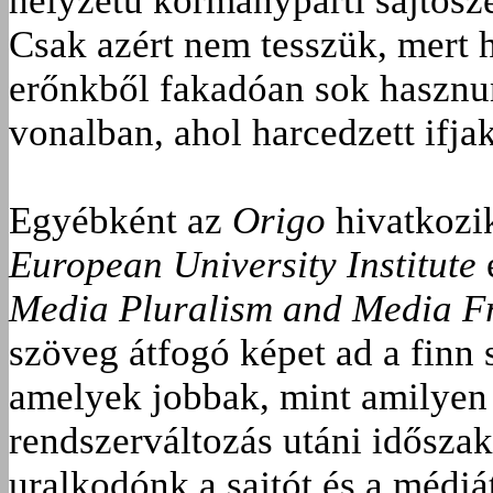
helyzetű kormánypárti sajtósz
Csak azért nem tesszük, mert 
erőnkből fakadóan sok hasznun
vonalban, ahol harcedzett ifja
Egyébként az
Origo
hivatkozi
European University Institute
Media Pluralism and Media 
szöveg átfogó képet ad a finn 
amelyek jobbak, mint amilyen 
rendszerváltozás utáni idősza
uralkodónk a sajtót és a médiát