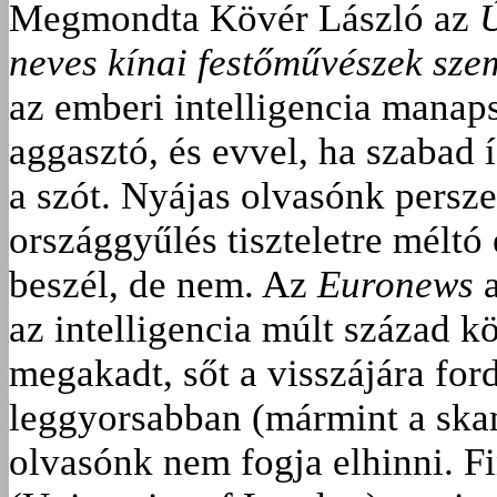
Megmondta Kövér László az
Ú
neves kínai festőművészek sze
az emberi intelligencia manap
aggasztó, és evvel, ha szabad
a szót. Nyájas olvasónk persz
országgyűlés tiszteletre mélt
beszél, de nem. Az
Euronews
a
az intelligencia múlt század 
megakadt, sőt a visszájára ford
leggyorsabban (mármint a skan
olvasónk nem fogja elhinni. F