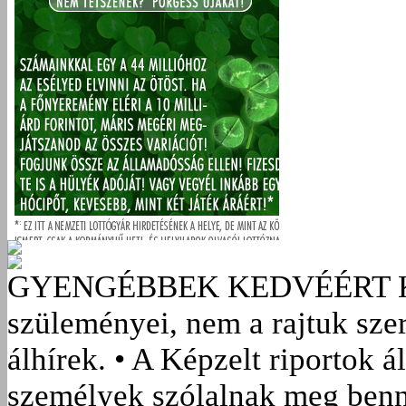
GYENGÉBBEK KEDVÉÉRT
szüleményei, nem a rajtuk sze
álhírek. • A Képzelt riportok á
személyek szólalnak meg benn