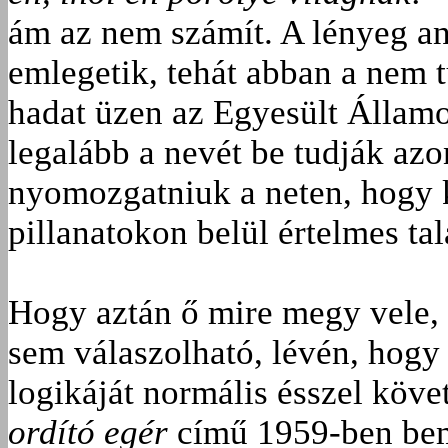
ám az nem számít. A lényeg a
emlegetik, tehát abban a nem 
hadat üzen az Egyesült Államo
legalább a nevét be tudják azo
nyomozgatniuk a neten, hogy k
pillanatokon belül értelmes ta
Hogy aztán ő mire megy vele, 
sem válaszolható, lévén, hogy 
logikáját normális ésszel köv
ordító egér
című 1959-ben bemu