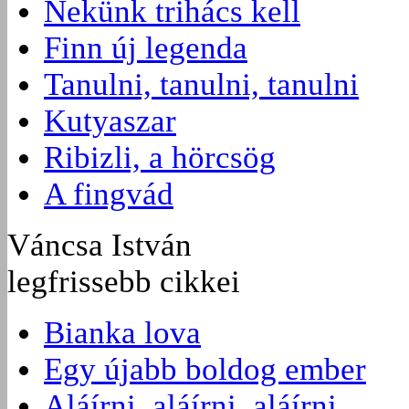
Nekünk trihács kell
Finn új legenda
Tanulni, tanulni, tanulni
Kutyaszar
Ribizli, a hörcsög
A fingvád
Váncsa István
legfrissebb cikkei
Bianka lova
Egy újabb boldog ember
Aláírni, aláírni, aláírni