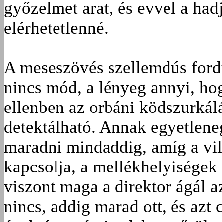
győzelmet arat, és evvel a hadj
elérhetetlenné.
A meseszövés szellemdús fordul
nincs mód, a lényeg annyi, h
ellenben az orbáni ködszurkál
detektálható. Annak egyetlen­e
maradni mindaddig, amíg a vil
kapcsolja, a mellékhelyiségek 
viszont maga a direktor ágál a
nincs, addig marad ott, és azt