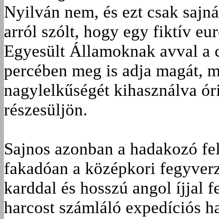
Nyilván nem, és ezt csak sajn
arról szólt, hogy egy fiktív e
Egyesült Államoknak avval a c
percében meg is adja magát, ma
nagylelkűségét kihasználva ór
részesüljön.
Sajnos azonban a hadakozó fe
fakadóan a középkori fegyverz
karddal és hosszú angol íjjal f
harcost számláló expedíciós h