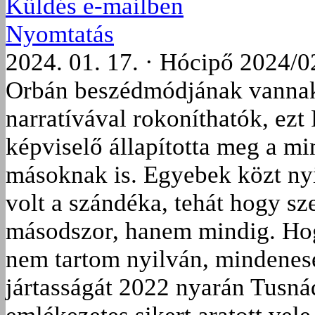
Küldés e-mailben
Nyomtatás
2024. 01. 17. · Hócipő 2024/0
Orbán beszédmódjának vannak
narratívával rokoníthatók, ezt
képviselő állapította meg a m
másoknak is. Egyebek közt nyi
volt a szándéka, tehát hogy s
másodszor, hanem mindig. Hog
nem tartom nyilván, mindenes
jártasságát 2022 nyarán Tusnád