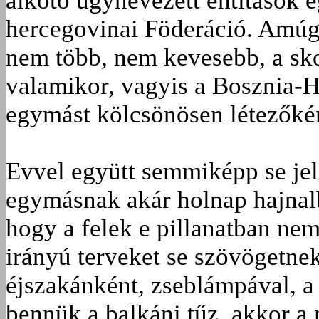
alkotó úgynevezett entitások e
hercegovinai Föderáció. Amú
nem több, nem kevesebb, a sko
valamikor, vagyis a Bosznia-H
egymást kölcsönösen létezőkén
Evvel együtt semmiképp se jel
egymásnak akár holnap hajnalb
hogy a felek e pillanatban ne
irányú terveket se szövögetne
éjszakánként, zseblámpával, a 
bennük a balkáni tűz, akkor a