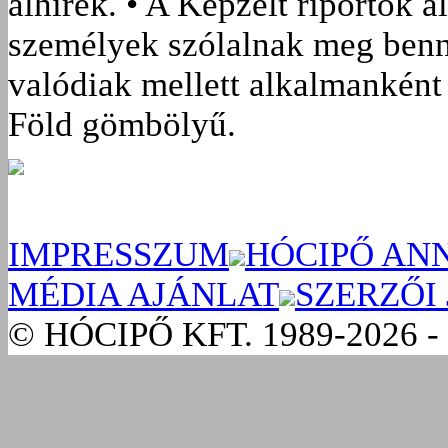
álhírek. • A Képzelt riportok á
személyek szólalnak meg benn
valódiak mellett alkalmanként 
Föld gömbölyű.
IMPRESSZUM
HÓCIPŐ AN
MÉDIA AJÁNLAT
SZERZŐI
© HÓCIPŐ KFT. 1989-2026