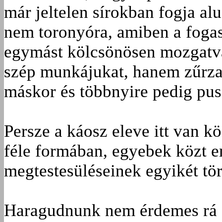
már jeltelen sírokban fogja alu
nem toronyóra, amiben a foga
egymást kölcsönösen mozgatva
szép munkájukat, hanem zűrzav
máskor és többnyire pedig pusz
Persze a káosz eleve itt van 
féle formában, egyebek közt em
megtestesüléseinek egyikét tö
Haragudnunk nem érdemes rá em