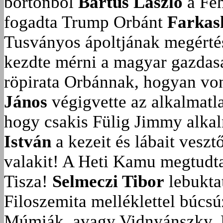
börtönből
Bartus László
a Feh
fogadta Trump Orbánt
Farkas
Tusványos ápoltjának megérté
kezdte mérni a magyar gazdasá
röpirata Orbánnak, hogyan vonu
János
végigvette az alkalmatla
hogy csakis Fülig Jimmy alka
István
a kezeit és lábait veszt
valakit!
A Heti Kamu megtudta:
Tisza!
Selmeczi Tibor
lebukta
Filoszemita melléklettel búcs
Múmiák, avagy Vidnyánszky, 