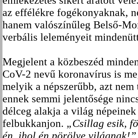
emlékezetes sikert aratott vele
az effélékre fogéko­nyaknak, 
hanem valószínűleg Belső-Mon
verbális leleményeit mindenütt
Megjelent a közbeszéd minden
CoV-2 nevű koronavírus is meg
melyik a népszerűbb, azt nem 
ennek semmi jelentősége nincs
délceg alakja a világ népeine
felbukkanjon.
„Csillag esik, f
én, ihol én pörölye világnak!”