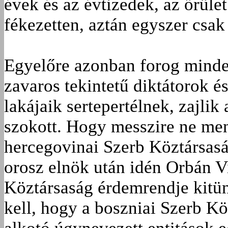
évek és az évtizedek, az őrüle
fékezetten, aztán egyszer csak
Egyelőre azonban forog minden
zavaros tekintetű diktátorok é
lakájaik sertepertélnek, zajlik
szokott. Hogy messzire ne me
hercegovinai Szerb Köztársasá
orosz elnök után idén Orbán Vi
Köztársaság érdemrendje kitünt
kell, hogy a boszniai Szerb K