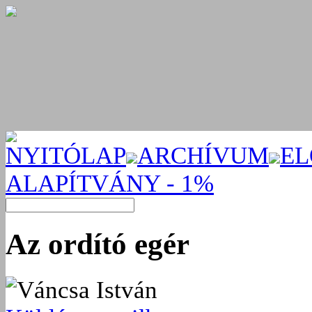
NYITÓLAP
ARCHÍVUM
EL
ALAPÍTVÁNY - 1%
Az ordító egér
Váncsa István