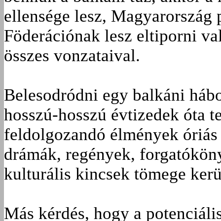
ellensége lesz, Magyarország 
Föderációnak lesz eltiporni val
összes vonzataival.
Belesodródni egy balkáni háb
hosszú-hosszú évtizedek óta t
feldolgozandó élmények óriás
drámák, regények, forgatókön
kulturális kincsek tömege kerü
Más kérdés, hogy a potenciáli