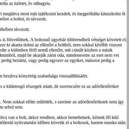
lta az üzletet, és otthagyta.
őrt meglátva most már tajtékozni kezdett, és megpróbálta kituszkolni őt
rre a boltot, és távozott.
békében távozott.
is fölvetődnek. A boltosnő ugyebár többrendbeli vétséget követett el;
zer ki akarta dobni az ellenőrt a boltból, nem sokkal később viszont
zdte a különben férfi nemű ellenőrt, mit csinált közben a másik
bjektumból, majd be akarják zárni oda, mindenesetre az eset nem vet
d pedig bezárni, vagy pedig egyszer az egyiket, másszor pedig a
n bezárva könyörög szabadsága visszaállításáért.
 a kitántorgó részegek miatt, de szerencsére ez az adóellenőröket
ie. Nem sokkal előtte műtötték, s szerinte az adóellenőröknek nem így
em sehol sem.
itva van a bolt, akkor rendben, akkor bemehetnek, kérnek fél kiló
étlenül nyitvatartási időben követik el a boltosok, hanem munka után