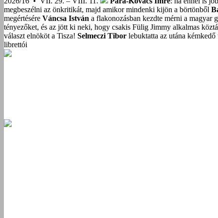
2026/16 • VII. 29. – VIII. 11.
Para-Kovács Imre
: ha ennél is j
megbeszélni az önkritikát, majd amikor mindenki kijön a börtönből
B
megértésére
Váncsa István
a flakonozásban kezdte mérni a magyar g
tényezőket, és az jött ki neki, hogy csakis Fülig Jimmy alkalmas közt
választ elnököt a Tisza!
Selmeczi Tibor
lebuktatta az utána kémkedő t
librettói