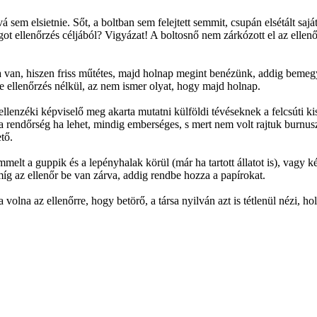
sem elsietnie. Sőt, a boltban sem felejtett semmit, csupán elsétált saját,
ot ellenőrzés céljából? Vigyázat! A boltosnő nem zárkózott el az ellenőr
 van, hiszen friss műtétes, majd holnap megint benézünk, addig bemeg
t se ellenőrzés nélkül, az nem ismer olyat, hogy majd holnap.
zéki képviselő meg akarta mutatni külföldi tévéseknek a felcsúti kisv
 a rendőrség ha lehet, mindig emberséges, s mert nem volt rajtuk burnus
tő.
elt a guppik és a lepényhalak körül (már ha tartott állatot is), vagy k
íg az ellenőr be van zárva, addig rendbe hozza a papírokat.
a volna az ellenőrre, hogy betörő, a társa nyilván azt is tétlenül nézi, h