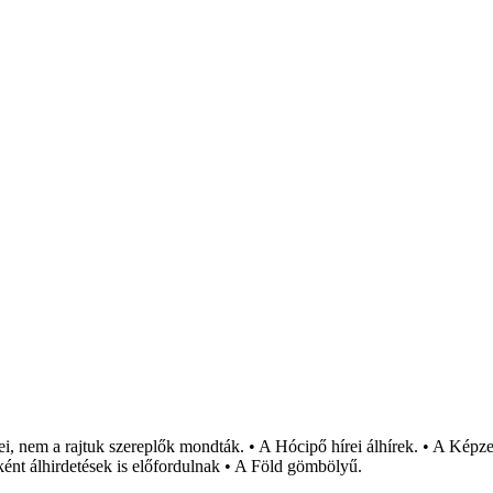
i, nem a rajtuk szereplők mondták. • A Hócipő hírei álhírek. • A Képzel
ént álhirdetések is előfordulnak • A Föld gömbölyű.