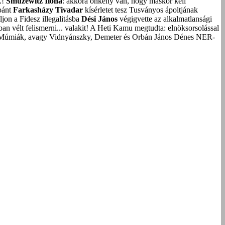
Z!
Smuzewitz Ilona
: akkora önkény van, hogy máskor kell
bánt
Farkasházy Tivadar
kísérletet tesz Tusványos ápoltjának
on a Fidesz illegalitásba
Dési János
végigvette az alkalmatlansági
an vélt felismerni... valakit!
A Heti Kamu megtudta: elnöksorsolással
Múmiák, avagy Vidnyánszky, Demeter és Orbán János Dénes NER-