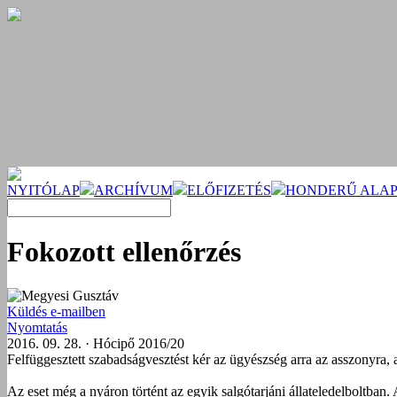
NYITÓLAP
ARCHÍVUM
ELŐFIZETÉS
HONDERŰ ALAP
Fokozott ellenőrzés
Megyesi Gusztáv
Küldés e-mailben
Nyomtatás
2016. 09. 28. · Hócipő 2016/20
Felfüggesztett szabadságvesztést kér az ügyészség arra az asszonyra, ak
Az eset még a nyáron történt az egyik salgótarjáni állateledelboltban.