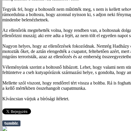
Tegyük fel, hogy a boltosnőt nem műtötték meg, s nem is kellett sehová 
rámordulnia a boltosra, hogy azonnal nyisson ki, s adjon neki fénymag
mindenbe belenézhetnek.
Az ellenőrök megtehették volna, hogy rendben van, a boltosnak dolga
ellenőrizni muszáj; aki erre adta a fejét, az nem tölt el egyetlen napo
Nagyon helyes, hogy az ellenőrzések fokozódnak. Nemrég Hadházy ellen
motozták őket, de aztán elengedték a csapatot, feltehetően azért, mert
migráns terroristák, azaz az ellenőrzés és az emberség összeegyeztethe
Véleményünk szerint a boltosnő hibázott. Lehet, hogy valami nem stimm
feltüntetve a cseh kutyapórázok származási helye, s gondolta, hogy am
Mellette szól viszont, hogy rendőrrel tért vissza a boltba. Rá is foghatt
a kellő mértékben összehangolt csapatmunka.
Kíváncsian várjuk a bírósági ítéletet.