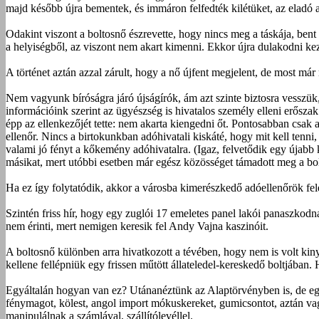
majd később újra bementek, és immáron felfedték kilétüket, az eladó azo
Odakint viszont a boltosnő észrevette, hogy nincs meg a táskája, bent f
a helyiségből, az viszont nem akart kimenni. Ekkor újra dulakodni kezd
A történet aztán azzal zárult, hogy a nő újfent megjelent, de most már
Nem vagyunk bíróságra járó újságírók, ám azt szinte biztosra vesszük
információink szerint az ügyészség is hivatalos személy elleni erőszak
épp az ellenkezőjét tette: nem akarta kiengedni őt. Pontosabban csak 
ellenőr. Nincs a birtokunkban adóhivatali kiskáté, hogy mit kell tenni
valami jó fényt a kőkemény adóhivatalra. (Igaz, felvetődik egy újabb 
másikat, mert utóbbi esetben már egész közösséget támadott meg a bol
Ha ez így folytatódik, akkor a városba kimerészkedő adóellen­őrök fe
Szintén friss hír, hogy egy zuglói 17 emeletes panel lakói panaszkodn
nem érinti, mert nemigen keresik fel Andy Vajna kaszinóit.
A boltosnő különben arra hivatkozott a tévében, hogy nem is volt kiny
kellene fellépniük egy frissen műtött állateledel-kereskedő boltjában
Egyáltalán hogyan van ez? Utánanéztünk az Alaptörvényben is, de egye
fénymagot, kölest, angol import mókuskereket, gumicsontot, aztán vag
manipulálnak a számlával, szállítólevéllel.