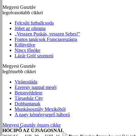
Megyesi Gusztáv
legolvasottabb cikkei
Felcsúti futballcsoda
Jöhet az olimpia
„Vesszen Puskás, vesszen Sebes!”
Fontos tanácsok Franciaországra
Kifütyülve
Nincs főnöke
Lázár Gróf szomorú
Megyesi Gusztáv
legfrissebb cikkei
Virágosláda
Ezeregy nappal meséi
Betonvédelem
Társasház City
Dobbantanak
Munkásosztály Mexikóból
A nagy kéményseprő háború
Megyesi Gusztáv összes cikke
HÓCIPŐ AZ ÚJSÁGOSNÁL