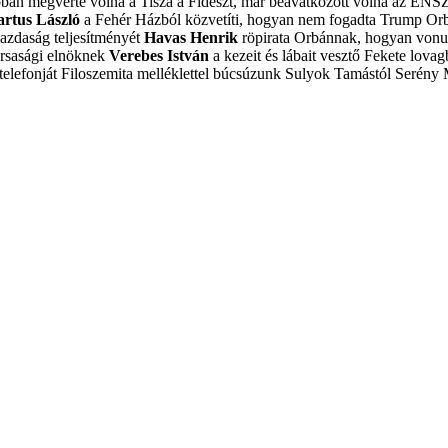
obban megverte volna a Tisza a Fideszt, már beavatkozott volna az ENS
artus László
a Fehér Házból közvetíti, hogyan nem fogadta Trump Or
azdaság teljesítményét
Havas Henrik
röpirata Orbánnak, hogyan vonulj
ársasági elnöknek
Verebes István
a kezeit és lábait vesztő Fekete lovagb
elefonját
Filoszemita melléklettel búcsúzunk Sulyok Tamástól
Serény 