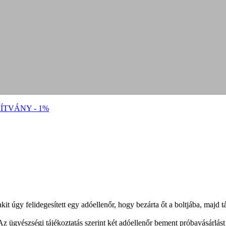
ÍTVÁNY - 1%
it úgy felidegesített egy adóellenőr, hogy bezárta őt a boltjába, majd t
 Az ügyészségi tájékoztatás szerint két adóellenőr bement próbavásárlás