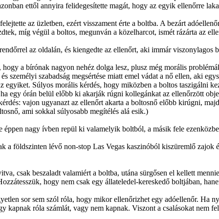
nban ettől annyira felidegesítette magát, hogy az egyik ellenőrre lakato
elejtette az üzletben, ezért visszament érte a boltba. A bezárt adóellen
tek, míg végül a boltos, megunván a közelharcot, ismét rázárta az ellenő
 rendőrrel az oldalán, és kiengedte az ellenőrt, aki immár viszonylagos 
, hogy a bírónak nagyon nehéz dolga lesz, plusz még morális problémák 
 és személyi szabadság megsértése miatt emel vádat a nő ellen, aki egys
az egyiket. Súlyos morális kérdés, hogy miközben a boltos taszigálni ke
, ha egy órán belül előbb ki akarják rúgni kollegánkat az ellenőrzött o
kérdés: vajon ugyanazt az ellenőrt akarta a boltosnő előbb kirúgni, maj
tosnő, ami sokkal súlyosabb megítélés alá esik.)
le éppen nagy ívben repül ki valamelyik boltból, a másik fele ezenközbe
ak a földszinten lévő non-stop Las Vegas kaszinóból kiszüremlő zajok és
itva, csak beszaladt valamiért a boltba, utána sürgősen el kellett menn
. Hozzátesszük, hogy nem csak egy állateledel-kereskedő boltjában, han
tlen sor sem szól róla, hogy mikor ellenőrizhet egy adóellenőr. Ha ny
y kapnak róla számlát, vagy nem kapnak. Viszont a csalásokat nem felt