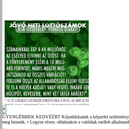
GYENGÉBBEK KEDVÉÉRT
Képaláírásaink a képzelet szüleménye
meg bennük. • Legyen résen: oldalunkon a valódiak mellett alkalmank