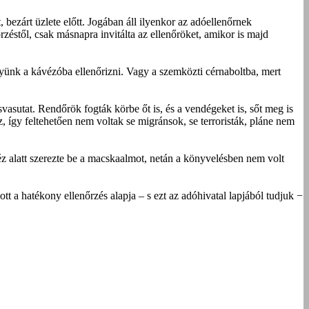
 bezárt üzlete előtt. Jogában áll ilyenkor az adóel­lenőrnek
zéstől, csak másnapra invitálta az ellenőröket, amikor is majd
yünk a kávézóba ellenőrizni. Vagy a szemközti cérnaboltba, mert
asutat. Rendőrök fogták körbe őt is, és a vendégeket is, sőt meg is
z, így feltehetően nem voltak se migránsok, se terroristák, pláne nem
éz alatt szerezte be a macskaalmot, netán a könyvelésben nem volt
olott a hatékony ellenőrzés alapja – s ezt az adóhivatal lapjából tudjuk −