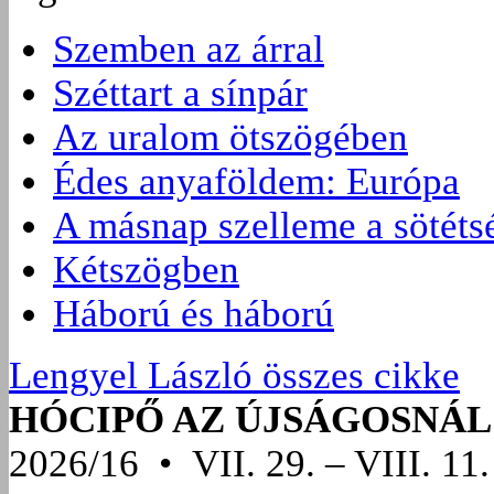
Szemben az árral
Széttart a sínpár
Az uralom ötszögében
Édes anyaföldem: Európa
A másnap szelleme a sötéts
Kétszögben
Háború és háború
Lengyel László összes cikke
HÓCIPŐ AZ ÚJSÁGOSNÁL
2026/16 • VII. 29. – VIII. 11.