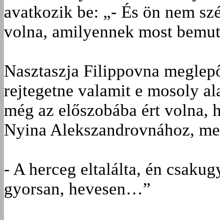
avatkozik be: „- És ön nem sz
volna, amilyennek most bemuta
Nasztaszja Filippovna meglepő
rejtegetne valamit e mosoly al
még az előszobába ért volna, hi
Nyina Alekszandrovnához, megf
- A herceg eltalálta, én csaku
gyorsan, hevesen…”