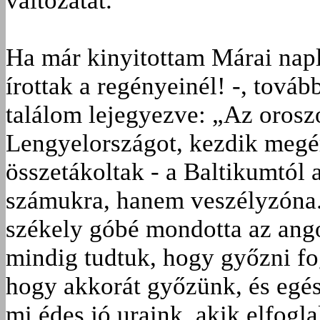
változatát.
Ha már kinyitottam Márai napl
írottak a regényeinél! -, továb
találom lejegyezve: „Az orosz
Lengyelországot, kezdik megér
összetákoltak - a Baltikumtól 
számukra, hanem veszélyzóna.
székely góbé mondotta az ang
mindig tudtuk, hogy győzni f
hogy akkorát győzünk, és egé
mi édes jó uraink, akik elfogla