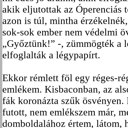
akik eljutottak az Óperenciás 
azon is túl, mintha érzékelnék,
sok-sok ember nem védelmi öv
„Győztünk!” -, zümmögték a le
elfoglalták a légypapírt.
Ekkor rémlett föl egy réges-ré
emlékem. Kisbaconban, az als
fák koronázta szűk ösvényen. 
futott, nem emlékszem már, m
domboldalához értem, látom, 