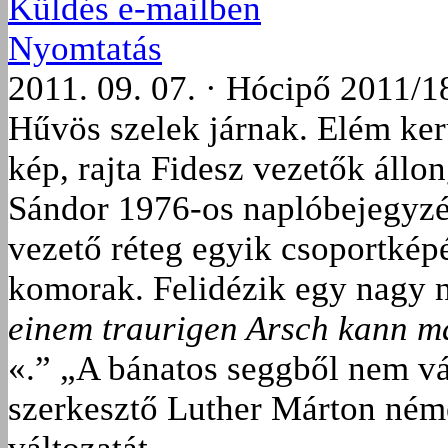
Küldés e-mailben
Nyomtatás
2011. 09. 07. · Hócipő 2011/1
Hűvös szelek járnak. Elém ker
kép, rajta Fidesz vezetők áll
Sándor 1976-os naplóbejegyzés
vezető réteg egyik csoportkép
komorak. Felidézik egy nagy 
einem traurigen Arsch kann m
«.” „A bánatos seggből nem vá
szerkesztő Luther Márton ném