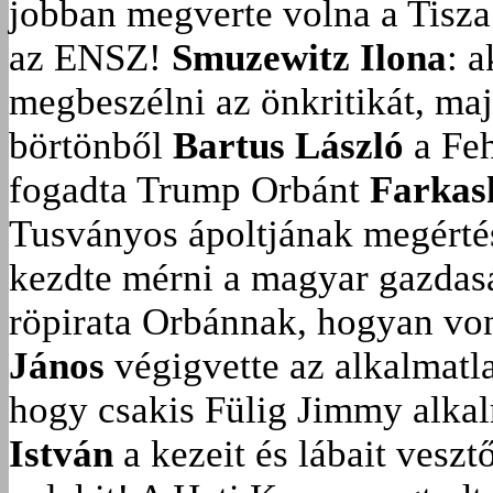
jobban megverte volna a Tisza
az ENSZ!
Smuzewitz Ilona
: 
megbeszélni az önkritikát, ma
börtönből
Bartus László
a Feh
fogadta Trump Orbánt
Farkas
Tusványos ápoltjának megérté
kezdte mérni a magyar gazdasá
röpirata Orbánnak, hogyan vonu
János
végigvette az alkalmatla
hogy csakis Fülig Jimmy alka
István
a kezeit és lábait veszt