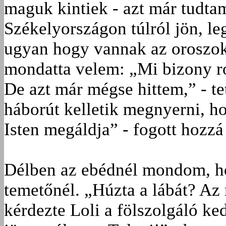
maguk kintiek - azt már tudtam
Székelyországon túlról jön, le
ugyan hogy vannak az oroszok
mondatta velem: „Mi bizony r
De azt már mégse hittem,” - te
háborút kelletik megnyerni, h
Isten megáldja” - fogott hozz
Délben az ebédnél mondom, ho
temetőnél. „Húzta a lábát? Az 
kérdezte Loli a fölszolgáló ke