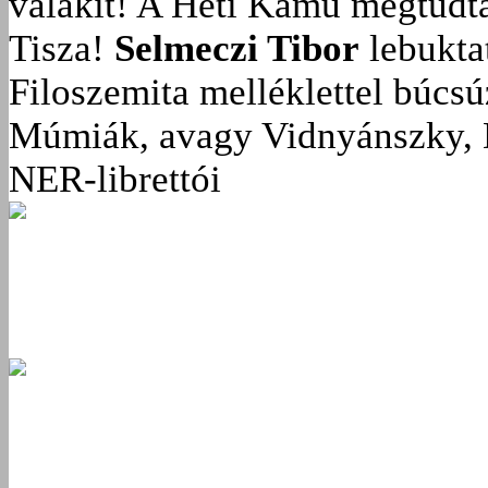
valakit!
A Heti Kamu megtudta:
Tisza!
Selmeczi Tibor
lebukta
Filoszemita melléklettel búcs
Múmiák, avagy Vidnyánszky, 
NER-librettói