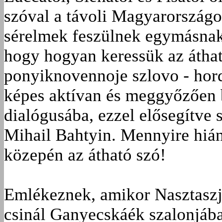
szóval a távoli Magyarország
sérelmek feszülnek egymásnak
hogy hogyan keressük az átha
ponyiknovennoje szlovo - hord
képes aktívan és meggyőzően 
dialógusába, ezzel elősegítve s
Mihail Bahtyin. Mennyire hiá
közepén az átható szó!
Emlékeznek, amikor Nasztaszj
csinál Ganyecskáék szalonjába