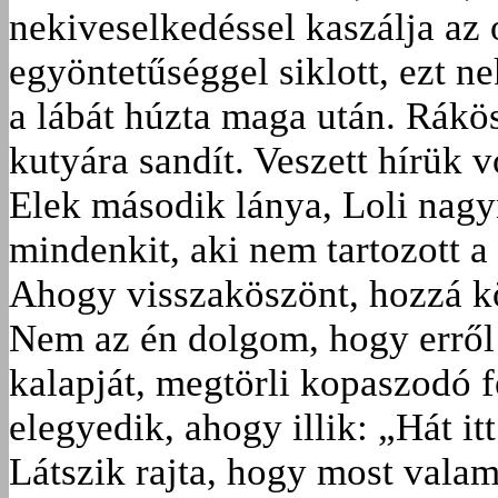
nekiveselkedéssel kaszálja az 
egyöntetűséggel siklott, ezt 
a lábát húzta maga után. Rákö
kutyára sandít. Veszett hírük 
Elek második lánya, Loli na
mindenkit, aki nem tartozott a
Ahogy visszaköszönt, hozzá köh
Nem az én dolgom, hogy erről 
kalapját, megtörli kopaszodó f
elegyedik, ahogy illik: „Hát it
Látszik rajta, hogy most valam