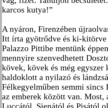
vág, fizet. Tanuljon becsülete
karcos kutya!”
A nyáron, Firenzében újraolv
Itt írta gyötrődve és ki-kitörv
Palazzo Pittibe mentünk éppen
mennyire szenvedhetett Doszto
kövek, kövek és még egyszer k
haldoklott a nyilazó és lándzs
Félkegyelműben semmi sincs Itá
az emberek között van. Most, 
Luccától, Sienától és Pisától ol