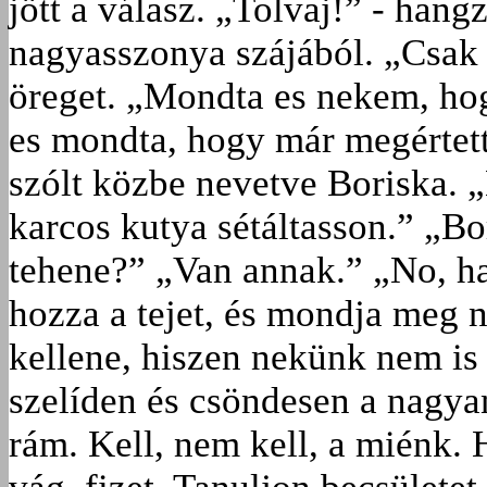
jött a válasz. „Tolvaj!” - hangzo
nagyasszonya szájából. „Csak 
öreget. „Mondta es nekem, hogy
es mondta, hogy már megértette
szólt közbe nevetve Boriska. 
karcos kutya sétáltasson.” „B
tehene?” „Van annak.” „No, ha
hozza a tejet, és mondja meg n
kellene, hiszen nekünk nem is 
szelíden és csöndesen a nagya
rám. Kell, nem kell, a miénk. 