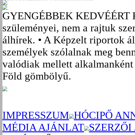
GYENGÉBBEK KEDVÉÉRT
szüleményei, nem a rajtuk sze
álhírek. • A Képzelt riportok á
személyek szólalnak meg benn
valódiak mellett alkalmanként 
Föld gömbölyű.
IMPRESSZUM
HÓCIPŐ AN
MÉDIA AJÁNLAT
SZERZŐI