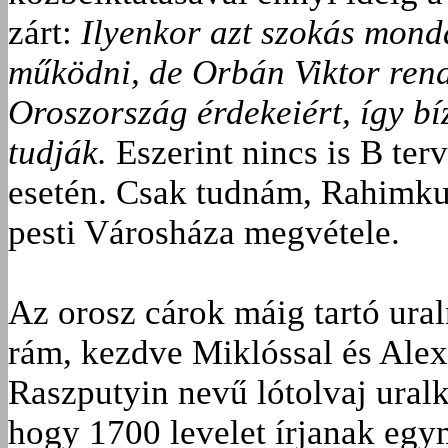
zárt:
Ilyenkor azt szokás mond
működni, de Orbán Viktor rend
Oroszország érdekeiért, így bí
tudják.
Eszerint nincs is B te
esetén. Csak tudnám, Rahimku
pesti Városháza megvétele.
Az orosz cárok máig tartó ura
rám, kezdve Miklóssal és Alex
Raszputyin nevű lótolvaj uralko
hogy 1700 levelet írjanak eg