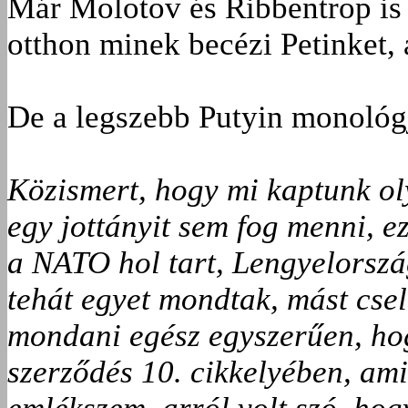
Már Molotov és Ribbentrop is
otthon minek becézi Petinket, 
De a legszebb Putyin monológj
Közismert, hogy mi kaptunk ol
egy jottányit sem fog menni, e
a NATO hol tart, Lengyelorszá
tehát egyet mondtak, mást csel
mondani egész egyszerűen, h
szerződés 10. cikkelyében, ami