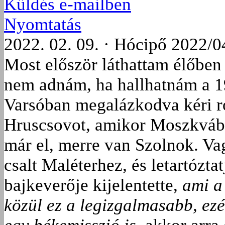
Küldés e-mailben
Nyomtatás
2022. 02. 09. · Hócipő 2022/0
Most először láthattam élőben
nem adnám, ha hallhatnám a 19
Varsóban megalázkodva kéri ro
Hruscsovot, amikor Moszkvába
már el, merre van Szolnok. Va
csalt Maléterhez, és letartózt
bajkeverője kijelentette,
ami a 
közül ez a legizgalmasabb, ez