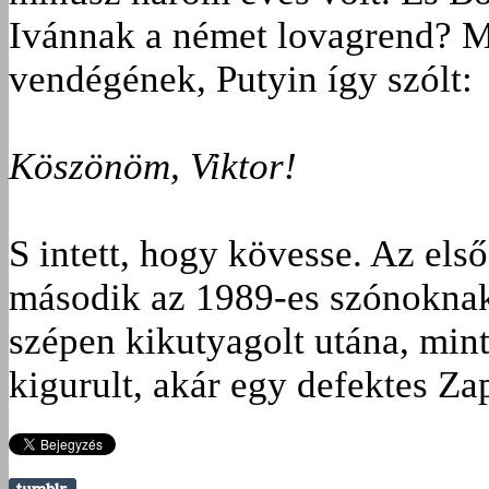
Ivánnak a német lovagrend? Ma
vendégének, Putyin így szólt:
Köszönöm, Viktor!
S intett, hogy kövesse. Az első
második az 1989-es szónoknak, a
szépen kikutyagolt utána, mint
kigurult, akár egy defektes Za