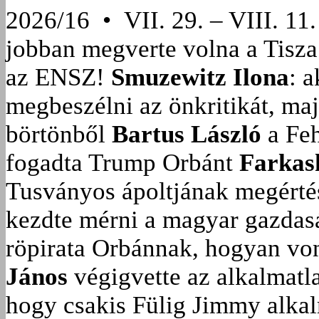
2026/16 • VII. 29. – VIII. 11.
jobban megverte volna a Tisza
az ENSZ!
Smuzewitz Ilona
: 
megbeszélni az önkritikát, ma
börtönből
Bartus László
a Feh
fogadta Trump Orbánt
Farkas
Tusványos ápoltjának megérté
kezdte mérni a magyar gazdasá
röpirata Orbánnak, hogyan vonu
János
végigvette az alkalmatla
hogy csakis Fülig Jimmy alka