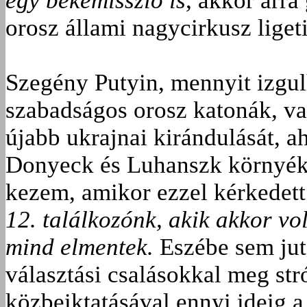
egy békemisszió is
, akkor arra
orosz állami nagycirkusz lige
Szegény Putyin, mennyit izgu
szabadságos orosz katonák, va
újabb ukrajnai kirándulását, a
Donyeck és Luhanszk környéké
kezem, amikor ezzel kérkedet
12. találkozónk, akik akkor vo
mind elmentek.
Eszébe sem jut
választási csalásokkal meg s
közbeiktatásával ennyi ideig 