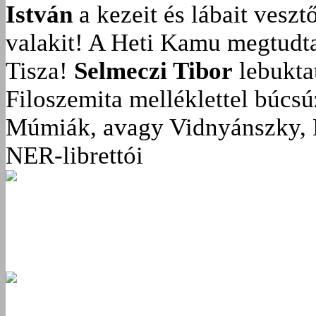
István
a kezeit és lábait veszt
valakit!
A Heti Kamu megtudta:
Tisza!
Selmeczi Tibor
lebukta
Filoszemita melléklettel búcs
Múmiák, avagy Vidnyánszky, 
NER-librettói