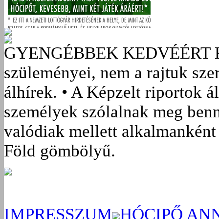
GYENGÉBBEK KEDVÉÉRT
szüleményei, nem a rajtuk sze
álhírek. • A Képzelt riportok á
személyek szólalnak meg benn
valódiak mellett alkalmanként 
Föld gömbölyű.
IMPRESSZUM
HÓCIPŐ AN