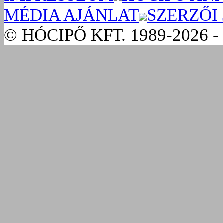
MÉDIA AJÁNLAT
SZERZŐI
© HÓCIPŐ KFT. 1989-2026