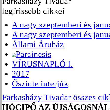
Farkasházy Tivadar
legfrissebb cikkei
A nagy szeptemberi és januá
A nagy szeptemberi és januá
Állami Áruház
Parainesis
VÍRUSNAPLÓ I.
2017
Őszinte interjúk
Farkasházy Tivadar összes cik
HÓCIPŐ AZ ÚJSÁGOSNÁL