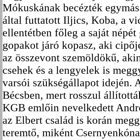
Mókuskának becézték egymás n
által futtatott Iljics, Koba, a 
ellentétben főleg a saját népét 
gopakot járó kopasz, aki cipőj
az összevont szemöldökű, akin
csehek és a lengyelek is megg
varsói szükségállapot idején. 
Bécsben, mert rosszul állított
KGB emlőin nevelkedett Andro
az Elbert család is korán megg
teremtő, miként Csernyenkónak