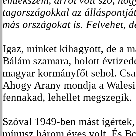
emlékszem, arról volt szó, ho
tagországokkal az álláspontját
más országokat is. Felvehet, d
Igaz, minket kihagyott, de a m
Bálám szamara, holott évtized
magyar kormányfőt sehol. Csak
Ahogy Arany mondja a Walesi
fennakad, lehellet megszegik.
Szóval 1949-ben mást ígértek,
mínusz három éves volt. És B