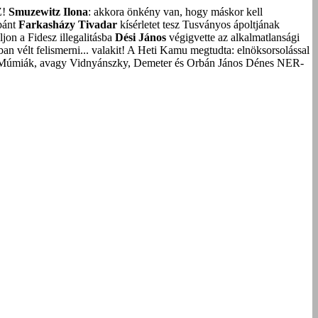
Z!
Smuzewitz Ilona
: akkora önkény van, hogy máskor kell
bánt
Farkasházy Tivadar
kísérletet tesz Tusványos ápoltjának
on a Fidesz illegalitásba
Dési János
végigvette az alkalmatlansági
an vélt felismerni... valakit!
A Heti Kamu megtudta: elnöksorsolással
Múmiák, avagy Vidnyánszky, Demeter és Orbán János Dénes NER-