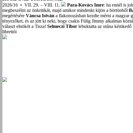
2026/16 • VII. 29. – VIII. 11.
Para-Kovács Imre
: ha ennél is j
megbeszélni az önkritikát, majd amikor mindenki kijön a börtönből
B
megértésére
Váncsa István
a flakonozásban kezdte mérni a magyar g
tényezőket, és az jött ki neki, hogy csakis Fülig Jimmy alkalmas közt
választ elnököt a Tisza!
Selmeczi Tibor
lebuktatta az utána kémkedő t
librettói