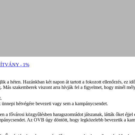
ÍTVÁNY - 1%
ik a héten. Hazánkban két napon át tartott a fokozott ellenőrzés, ez idő 
Más szakemberek viszont arra hívják fel a figyelmet, hogy minél mély
.
z ünnepi hétvégére bevezeti vagy sem a kampánycsendet.
 a fővárosi közgyűlésben haragszomrádot játszanak, látták őket éjjel 
mpánycsendet. Az OVB úgy döntött, hogy legközelebb bevezetik a kamp