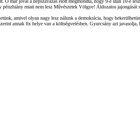
olt. Ő már jóval a népszavazás előtt megmondta, hogy 9-e után 10-e lesz
ogy pénzhiány miatt nem lesz Művészetek Völgye! Áldozatos jajongását 
zhetünk, amivel olyan nagy lesz nálunk a demokrácia, hogy bekerülhet
erint annak fix helye van a költségvetésben. Gyurcsány azt javasolja, 