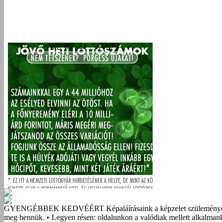
GYENGÉBBEK KEDVÉÉRT
Képaláírásaink a képzelet szüleménye
meg bennük. • Legyen résen: oldalunkon a valódiak mellett alkalmank