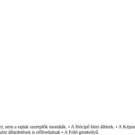
i, nem a rajtuk szereplők mondták. • A Hócipő hírei álhírek. • A Képzel
ént álhirdetések is előfordulnak • A Föld gömbölyű.