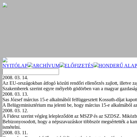
NYITÓLAP
ARCHÍVUM
ELŐFIZETÉS
HONDERŰ ALAP
2008. 03. 14.
Az EU-országokban átfogó közúti rendőri ellenőrzés zajlott, illetve zajl
Szakemberek szerint egyre mélyebb gödörben van a magyar gazdaság. 
2008. 03. 13.
Sas József március 15-e alkalmából felfüggesztett Kossuth-díjat kapott
A Belügyminisztérium ma jelenti be, hogy március 15-e alkalmából a
2008. 03. 12.
A Fidesz szerint végleg lelepleződött az MSZP és az SZDSZ. Miközben
Bebizonyosodott, hogy a népszavazáskor többször megsértették a ka
ismételni.
2008. 03. 11.