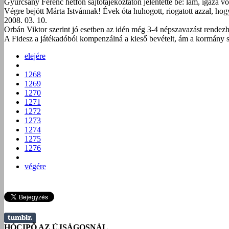
Gyurcsány Ferenc hétfőn sajtótájékoztatón jelentette be: lám, igaza v
Végre bejött Márta Istvánnak! Évek óta huhogott, riogatott azzal, h
2008. 03. 10.
Orbán Viktor szerint jó esetben az idén még 3-4 népszavazást rende
A Fidesz a játékadóból kompenzálná a kieső bevételt, ám a kormány sz
elejére
1268
1269
1270
1271
1272
1273
1274
1275
1276
végére
HÓCIPŐ AZ ÚJSÁGOSNÁL