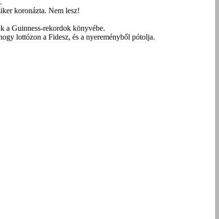
.
siker koronázta. Nem lesz!
ünk a Guinness-rekordok könyvébe.
hogy lottózon a Fidesz, és a nyereményből pótolja.