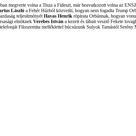
obban megverte volna a Tisza a Fideszt, már beavatkozott volna az ENS
artus László
a Fehér Házból közvetíti, hogyan nem fogadta Trump Or
azdaság teljesítményét
Havas Henrik
röpirata Orbánnak, hogyan vonulj
ársasági elnöknek
Verebes István
a kezeit és lábait vesztő Fekete lovagb
elefonját
Filoszemita melléklettel búcsúzunk Sulyok Tamástól
Serény 