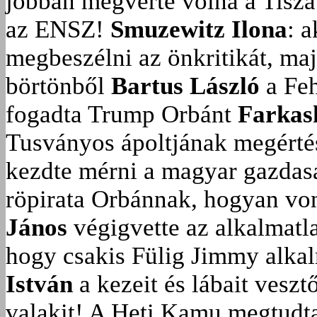
jobban megverte volna a Tisza
az ENSZ!
Smuzewitz Ilona
: 
megbeszélni az önkritikát, ma
börtönből
Bartus László
a Feh
fogadta Trump Orbánt
Farkas
Tusványos ápoltjának megérté
kezdte mérni a magyar gazdasá
röpirata Orbánnak, hogyan vonu
János
végigvette az alkalmatla
hogy csakis Fülig Jimmy alka
István
a kezeit és lábait veszt
valakit!
A Heti Kamu megtudta: