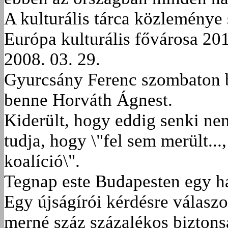
A kulturális tárca közleménye s
Európa kulturális fővárosa 20
2008. 03. 29.
Gyurcsány Ferenc szombaton be
benne Horváth Ágnest.
Kiderült, hogy eddig senki ne
tudja, hogy \"fel sem merült.
koalíció\".
Tegnap este Budapesten egy h
Egy újságírói kérdésre válaszo
merné száz százalékos biztonsá