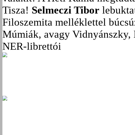
Tisza!
Selmeczi Tibor
lebukta
Filoszemita melléklettel búcs
Múmiák, avagy Vidnyánszky, 
NER-librettói