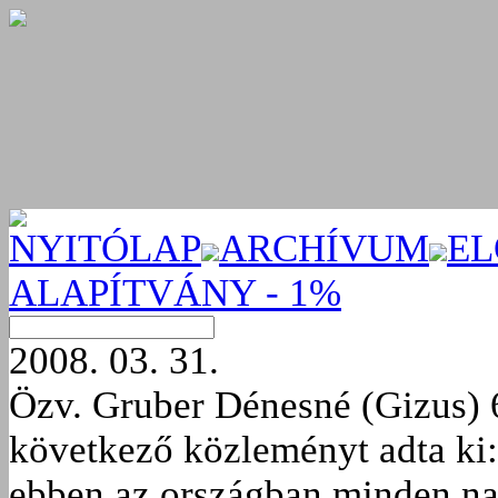
NYITÓLAP
ARCHÍVUM
EL
ALAPÍTVÁNY - 1%
2008. 03. 31.
Özv. Gruber Dénesné (Gizus) 
következő közleményt adta ki:
ebben az országban minden nap