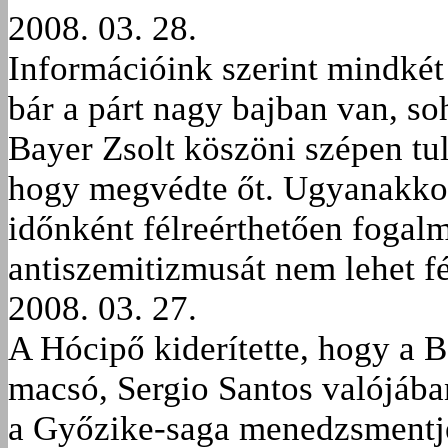
2008. 03. 28.
Információink szerint mindkét
bár a párt nagy bajban van, so
Bayer Zsolt köszöni szépen tu
hogy megvédte őt. Ugyanakkor 
időnként félreérthetően fogal
antiszemitizmusát nem lehet fé
2008. 03. 27.
A Hócipő kiderítette, hogy a B
macsó, Sergio Santos valójába
a Győzike-saga menedzsmentje 