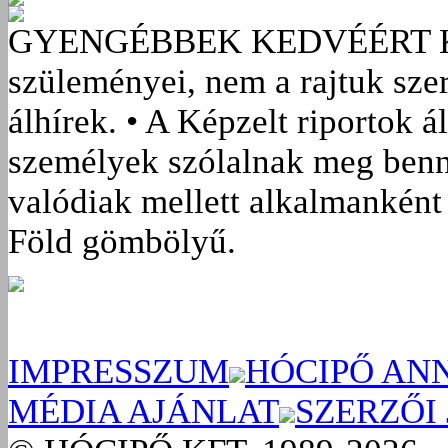
GYENGÉBBEK KEDVÉÉRT
szüleményei, nem a rajtuk sze
álhírek. • A Képzelt riportok á
személyek szólalnak meg benn
valódiak mellett alkalmanként 
Föld gömbölyű.
IMPRESSZUM
HÓCIPŐ AN
MÉDIA AJÁNLAT
SZERZŐI