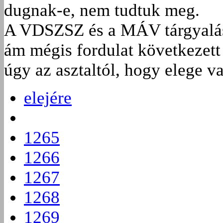
dugnak-e, nem tudtuk meg.
A VDSZSZ és a MÁV tárgyalása
ám mégis fordulat következett
úgy az asztaltól, hogy elege va
elejére
1265
1266
1267
1268
1269