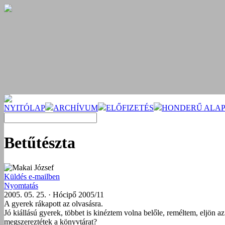
NYITÓLAP
ARCHÍVUM
ELŐFIZETÉS
HONDERŰ ALAP
Betűtészta
Makai József
Küldés e-mailben
Nyomtatás
2005. 05. 25. · Hócipő 2005/11
A gyerek rákapott az olvasásra.
Jó kiállású gyerek, többet is kinéztem volna belőle, reméltem, eljön a
megszereztétek a könyvtárat?