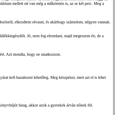
zolárium mellett ott van még a műkörmös is, az se két perc. Meg a
dozósról, elkezdtem olvasni, és akárhogy számolom, négyen vannak.
lálékkiegészítőt. Jó, nem fog elromlani, majd megeszem én, de a
iért. Azt mondta, hogy ne unatkozzon.
rat kell hazahozni lehetőleg. Meg készpénzt, mert azt el is lehet
l könyvbújót farag, akkor azok a gyerekek árván nőnek föl.