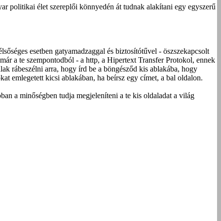
 politikai élet szereplői könnyedén át tudnak alakítani egy egyszerű
élsőséges esetben gatyamadzaggal és biztosítótűvel - öszszekapcsolt
 már a te szempontodból - a http, a Hipertext Transfer Protokol, ennek
lak rábeszélni arra, hogy írd be a böngésződ kis ablakába, hogy
at emlegetett kicsi ablakában, ha beírsz egy címet, a bal oldalon.
n a minőségben tudja megjeleníteni a te kis oldaladat a világ