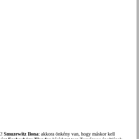
Z!
Smuzewitz Ilona
: akkora önkény van, hogy máskor kell