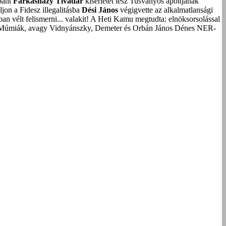
bánt
Farkasházy Tivadar
kísérletet tesz Tusványos ápoltjának
on a Fidesz illegalitásba
Dési János
végigvette az alkalmatlansági
an vélt felismerni... valakit!
A Heti Kamu megtudta: elnöksorsolással
Múmiák, avagy Vidnyánszky, Demeter és Orbán János Dénes NER-