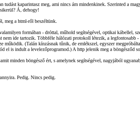
n tudást kaparintasz meg, ami nincs ám mindenkinek. Szerinted a magyar
n sikerül? Á, dehogy!
l, meg a html-ről beszéltünk.
lamilyen formában - dróttal, műhold segítségével, optikai kábellel, sz
nem ide tartozik. Többféle hálózati protokoll létezik, a legfontosabb -
sze működik. (Talán kínzásnak tűnik, de emlékszel, egyszer megpróbálta
ód el is indult a levelezőprogramod.) A http jelenik meg a böngésződ sok
mit minden böngésző ért, s amelynek segítségével, nagyjából ugyanabba
 annyira. Pedig. Nincs pedig.