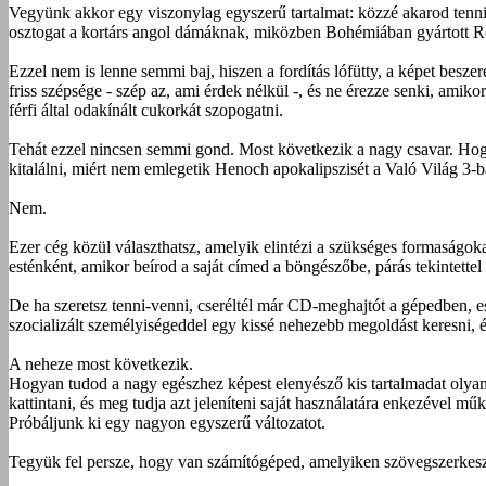
Vegyünk akkor egy viszonylag egyszerű tartalmat: közzé akarod tenn
osztogat a kortárs angol dámáknak, miközben Bohémiában gyártott Rome
Ezzel nem is lenne semmi baj, hiszen a fordítás lófütty, a képet besze
friss szépsége - szép az, ami érdek nélkül -, és ne érezze senki, amikor
férfi által odakínált cukorkát szopogatni.
Tehát ezzel nincsen semmi gond. Most következik a nagy csavar. Hogy
kitalálni, miért nem emlegetik Henoch apokalipszisét a Való Világ 3-
Nem.
Ezer cég közül választhatsz, amelyik elintézi a szükséges formaságokat
esténként, amikor beírod a saját címed a böngészőbe, párás tekintette
De ha szeretsz tenni-venni, cseréltél már CD-meghajtót a gépedben, ese
szocializált személyiségeddel egy kissé nehezebb megoldást keresni, é
A neheze most következik.
Hogyan tudod a nagy egészhez képest elenyésző kis tartalmadat olyan 
kattintani, és meg tudja azt jeleníteni saját használatára enkezével m
Próbáljunk ki egy nagyon egyszerű változatot.
Tegyük fel persze, hogy van számítógéped, amelyiken szövegszerkesz