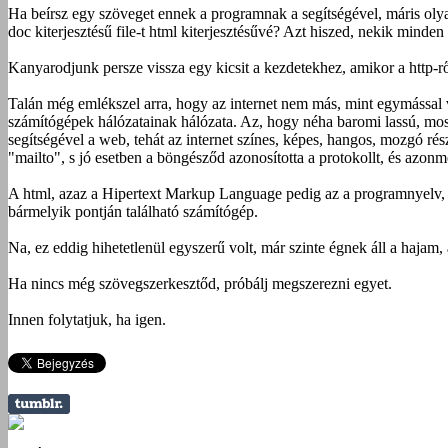
Ha beírsz egy szöveget ennek a programnak a segítségével, máris olya
doc kiterjesztésű file-t html kiterjesztésűvé? Azt hiszed, nekik minde
Kanyarodjunk persze vissza egy kicsit a kezdetekhez, amikor a http-rő
Talán még emlékszel arra, hogy az internet nem más, mint egymással va
számítógépek hálózatainak hálózata. Az, hogy néha baromi lassú, most 
segítségével a web, tehát az internet színes, képes, hangos, mozgó ré
"mailto", s jó esetben a böngésződ azonosította a protokollt, és azonm
A html, azaz a Hipertext Markup Language pedig az a programnyelv, a
bármelyik pontján található számítógép.
Na, ez eddig hihetetlenül egyszerű volt, már szinte égnek áll a hajam,
Ha nincs még szövegszerkesztőd, próbálj megszerezni egyet.
Innen folytatjuk, ha igen.