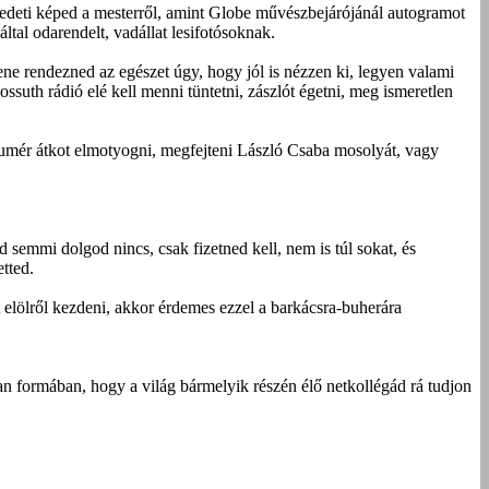
edeti képed a mesterről, amint Globe művészbejárójánál autogramot
tal odarendelt, vadállat lesifotósoknak.
lene rendezned az egészet úgy, hogy jól is nézzen ki, legyen valami
Kossuth rádió elé kell menni tüntetni, zászlót égetni, meg ismeretlen
sumér átkot elmotyogni, megfejteni László Csaba mosolyát, vagy
d semmi dolgod nincs, csak fizetned kell, nem is túl sokat, és
tted.
nt elölről kezdeni, akkor érdemes ezzel a barkácsra-buherára
an formában, hogy a világ bármelyik részén élő netkollégád rá tudjon