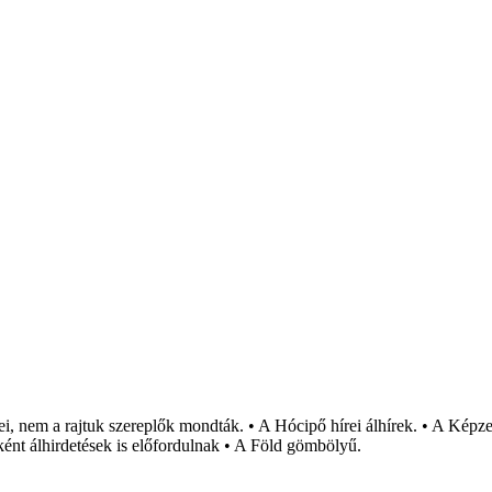
i, nem a rajtuk szereplők mondták. • A Hócipő hírei álhírek. • A Képzel
ént álhirdetések is előfordulnak • A Föld gömbölyű.