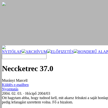
NYITÓLAP
ARCHÍVUM
ELŐFIZETÉS
HONDERŰ ALAP
Neccketrec 37.0
Murányi Marcell
Küldés e-mailben
Nyomtatás
2004. 02. 03. · Hócipő 2004/03
Ott hagytam abba, hogy tudnod kell, mit akarsz felrakni a saját honla
pedig lefaragást szerettem volna. Fő a bizalom.