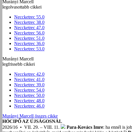
Murányi Marcell
legolvasottabb cikkei
Neccketrec 55.0
Neccketrec 38.0
Neccketrec 47.0
Neccketrec 56.0
Neccketrec 51.0
Neccketrec 36.0
Neccketrec 53.0
Murányi Marcell
legfrissebb cikkei
Neccketrec 42.0
Neccketrec 41.0
Neccketrec 39.0
Neccketrec 54.0
Neccketrec 50.0
Neccketrec 48.0
Neccketrec 46.0
Murányi Marcell összes cikke
HÓCIPŐ AZ ÚJSÁGOSNÁL
2026/16 • VII. 29. – VIII. 11.
Para-Kovács Imre
: ha ennél is j