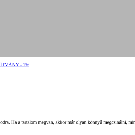
ÍTVÁNY - 1%
podra. Ha a tartalom megvan, akkor már olyan könnyű megcsinálni, mint 