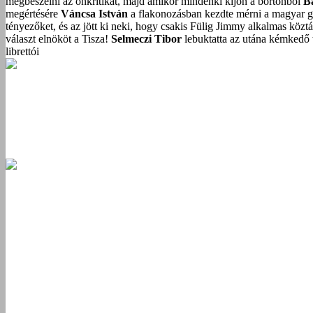
megbeszélni az önkritikát, majd amikor mindenki kijön a börtönből
B
megértésére
Váncsa István
a flakonozásban kezdte mérni a magyar g
tényezőket, és az jött ki neki, hogy csakis Fülig Jimmy alkalmas közt
választ elnököt a Tisza!
Selmeczi Tibor
lebuktatta az utána kémkedő t
librettói