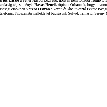
artus László
a Fehér Házból közvetíti, hogyan nem fogadta Trump Or
azdaság teljesítményét
Havas Henrik
röpirata Orbánnak, hogyan vonulj
ársasági elnöknek
Verebes István
a kezeit és lábait vesztő Fekete lovagb
elefonját
Filoszemita melléklettel búcsúzunk Sulyok Tamástól
Serény 