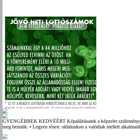
GYENGÉBBEK KEDVÉÉRT
Képaláírásaink a képzelet szüleménye
meg bennük. • Legyen résen: oldalunkon a valódiak mellett alkalmank