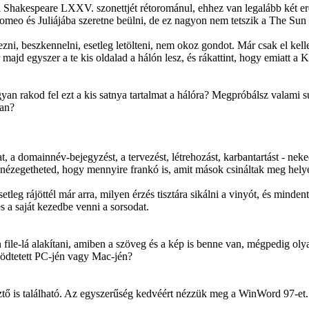
i Shakespeare LXXV. szonettjét rétorománul, ehhez van legalább két er
o és Juliájába szeretne beülni, de ez nagyon nem tetszik a The Sun ál
rezni, beszkennelni, esetleg letölteni, nem okoz gondot. Már csak el kel
 majd egyszer a te kis oldalad a hálón lesz, és rákattint, hogy emiatt a 
an rakod fel ezt a kis satnya tartalmat a hálóra? Megpróbálsz valami 
ban?
, a domainnév-bejegyzést, a tervezést, létrehozást, karbantartást - neke
l nézegetheted, hogy mennyire frankó is, amit mások csináltak meg helye
tleg rájöttél már arra, milyen érzés tisztára sikálni a vinyót, és minde
s a saját kezedbe venni a sorsodat.
file-lá alakítani, amiben a szöveg és a kép is benne van, mégpedig oly
űködtetett PC-jén vagy Mac-jén?
tő is található. Az egyszerűség kedvéért nézzük meg a WinWord 97-et.