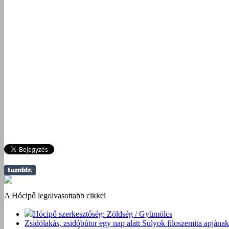
A Hócipő legolvasottabb cikkei
Hócipő szerkesztőség: Zöldség / Gyümölcs
Zsidólakás, zsidóbútor egy nap alatt Sulyok filoszemita apjának