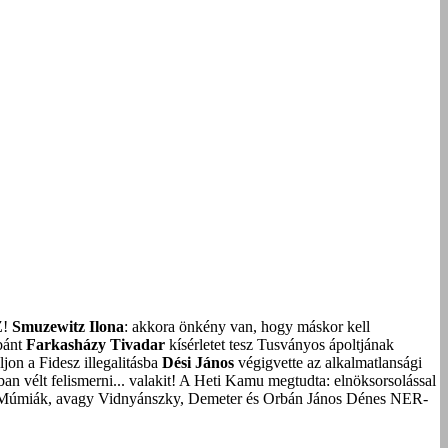
Z!
Smuzewitz Ilona
: akkora önkény van, hogy máskor kell
bánt
Farkasházy Tivadar
kísérletet tesz Tusványos ápoltjának
on a Fidesz illegalitásba
Dési János
végigvette az alkalmatlansági
an vélt felismerni... valakit!
A Heti Kamu megtudta: elnöksorsolással
Múmiák, avagy Vidnyánszky, Demeter és Orbán János Dénes NER-