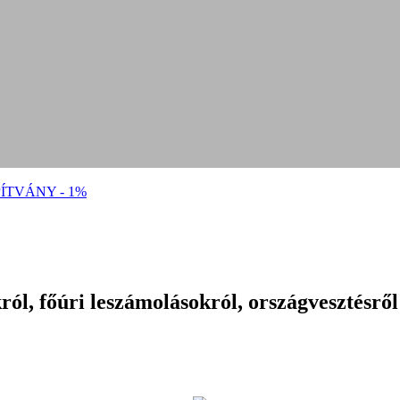
ÍTVÁNY - 1%
ól, főúri leszámolásokról, országvesztésről