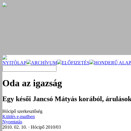
NYITÓLAP
ARCHÍVUM
ELŐFIZETÉS
HONDERŰ ALAP
Oda az igazság
Egy késői Jancsó Mátyás korából, árulásokr
Hócipő szerkesztőség
Küldés e-mailben
Nyomtatás
2010. 02. 10. · Hócipő 2010/03