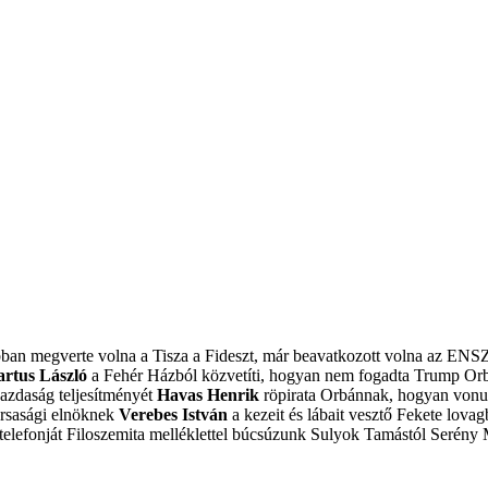
obban megverte volna a Tisza a Fideszt, már beavatkozott volna az ENS
artus László
a Fehér Házból közvetíti, hogyan nem fogadta Trump Or
azdaság teljesítményét
Havas Henrik
röpirata Orbánnak, hogyan vonulj
ársasági elnöknek
Verebes István
a kezeit és lábait vesztő Fekete lovagb
elefonját
Filoszemita melléklettel búcsúzunk Sulyok Tamástól
Serény 