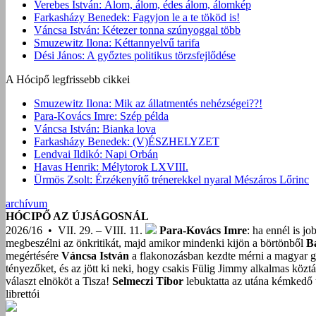
Verebes István: Álom, álom, édes álom, álomkép
Farkasházy Benedek: Fagyjon le a te tököd is!
Váncsa István: Kétezer tonna szúnyoggal több
Smuzewitz Ilona: Kéttannyelvű tarifa
Dési János: A győztes politikus törzsfejlődése
A Hócipő legfrissebb cikkei
Smuzewitz Ilona: Mik az állatmentés nehézségei??!
Para-Kovács Imre: Szép példa
Váncsa István: Bianka lova
Farkasházy Benedek: (V)ÉSZHELYZET
Lendvai Ildikó: Napi Orbán
Havas Henrik: Mélytorok LXVIII.
Ürmös Zsolt: Érzékenyítő trénerekkel nyaral Mészáros Lőrinc
archívum
HÓCIPŐ AZ ÚJSÁGOSNÁL
2026/16 • VII. 29. – VIII. 11.
Para-Kovács Imre
: ha ennél is j
megbeszélni az önkritikát, majd amikor mindenki kijön a börtönből
B
megértésére
Váncsa István
a flakonozásban kezdte mérni a magyar g
tényezőket, és az jött ki neki, hogy csakis Fülig Jimmy alkalmas közt
választ elnököt a Tisza!
Selmeczi Tibor
lebuktatta az utána kémkedő t
librettói