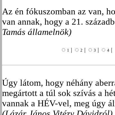
Az én fókuszomban az van, ho
van annak, hogy a 21. század
Tamás államelnök)
1 │
2 │
3 │
4 │
Úgy látom, hogy néhány aberrál
megártott a túl sok szívás a hé
vannak a HÉV-vel, meg úgy ált
(Lázár János Vitézy Dávidról)