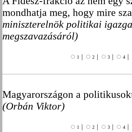
A Fidesz-frakció az nem egy 
mondhatja meg, hogy mire sz
miniszterelnök politikai igaz
megszavazásáról)
1 │
2 │
3 │
4 │
Magyarországon a politikusokt
(Orbán Viktor)
1 │
2 │
3 │
4 │