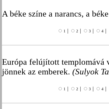
A béke színe a narancs, a béke
1 │
2 │
3 │
4 │
Európa felújított templomává 
jönnek az emberek.
(Sulyok T
1 │
2 │
3 │
4 │