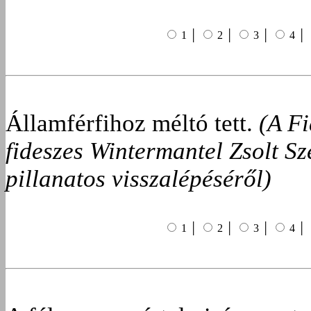
1 │
2 │
3 │
4 │
Államférfihoz méltó tett.
(A Fi
fideszes Wintermantel Zsolt Sz
pillanatos visszalépéséről)
1 │
2 │
3 │
4 │