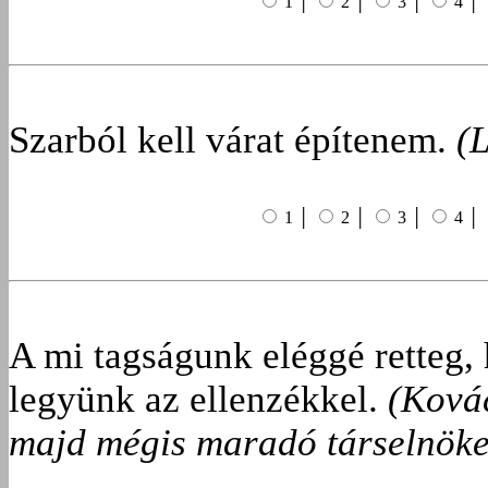
1 │
2 │
3 │
4 │
Szarból kell várat építenem.
(
1 │
2 │
3 │
4 │
A mi tagságunk eléggé retteg
legyünk az ellenzékkel.
(Kovác
majd mégis maradó társelnöke