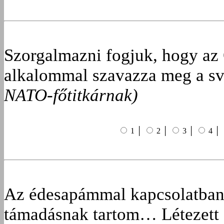
Szorgalmazni fogjuk, hogy az
alkalommal szavazza meg a s
NATO-főtitkárnak)
1 │
2 │
3 │
4 │
Az édesapámmal kapcsolatban 
támadásnak tartom… Létezett é