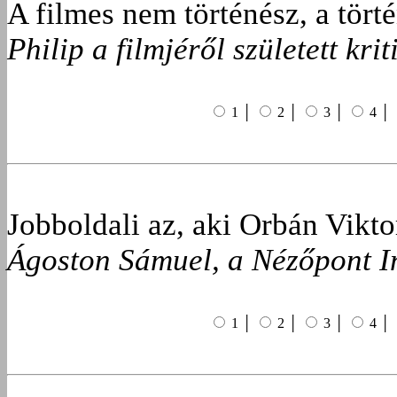
A filmes nem történész, a tör
Philip a filmjéről született krit
1 │
2 │
3 │
4 │
Jobboldali az, aki Orbán Vikt
Ágoston Sámuel, a Nézőpont In
1 │
2 │
3 │
4 │