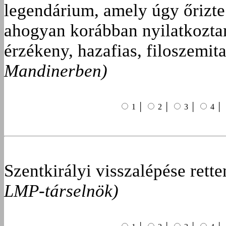
legendárium, amely úgy őrizte
ahogyan korábban nyilatkozt
érzékeny, hazafias, filoszemit
Mandinerben)
1 │
2 │
3 │
4 │
Szentkirályi visszalépése rett
LMP-társelnök)