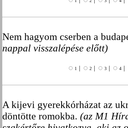
1 │
2 │
3 │
4 │
Nem hagyom cserben a budape
nappal visszalépése előtt)
1 │
2 │
3 │
4 │
A kijevi gyerekkórházat az uk
döntötte romokba.
(az M1 Hír
szakértőre hivatkozva, aki az 