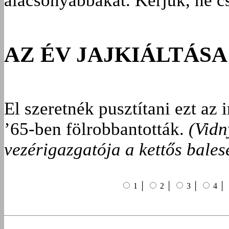
alacsonyabbakat. Kérjük, ne cs
AZ ÉV JAJKIÁLTÁSA
El szeretnék pusztítani ezt az
’65-ben fölrobbantották.
(Vidn
vezérigazgatója a kettős bales
1 │
2 │
3 │
4 │