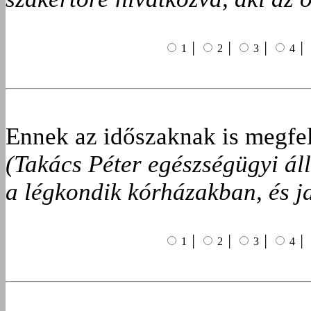
1 │
2 │
3 │
4 │
Ennek az időszaknak is megfele
(Takács Péter egészségügyi ál
a légkondik kórházakban, és ja
1 │
2 │
3 │
4 │