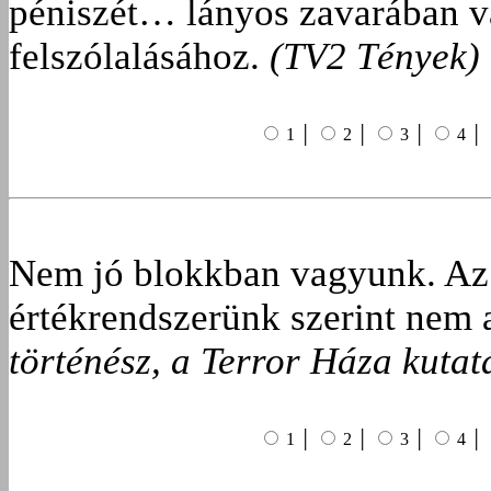
péniszét… lányos zavarában va
felszólalásához.
(TV2 Tények)
1 │
2 │
3 │
4 │
Nem jó blokkban vagyunk. Az 
értékrendszerünk szerint nem
történész, a Terror Háza kutat
1 │
2 │
3 │
4 │