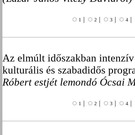
1 │
2 │
3 │
4 │
Az elmúlt időszakban intenzív
kulturális és szabadidős prog
Róbert estjét lemondó Ócsai 
1 │
2 │
3 │
4 │