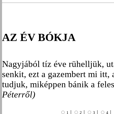
AZ ÉV BÓKJA
Nagyjából tíz éve rühelljük, ut
senkit, ezt a gazembert mi itt,
tudjuk, miképpen bánik a fele
Péterről)
1 │
2 │
3 │
4 │