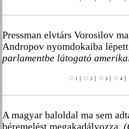
Pressman elvtárs Vorosilov mar
Andropov nyomdokaiba lépet
parlamentbe látogató amerika
1 │
2 │
3 │
4 │
A magyar baloldal ma sem adt
béremelést megakadályozza.
(