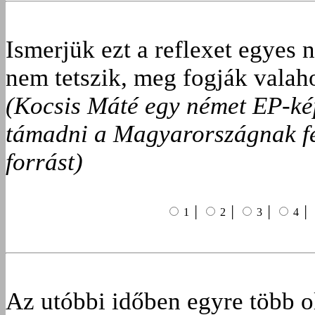
Ismerjük ezt a reflexet egyes
nem tetszik, meg fogják valah
(Kocsis Máté egy német EP-kép
támadni a Magyarországnak fel
forrást)
1 │
2 │
3 │
4 │
Az utóbbi időben egyre több 