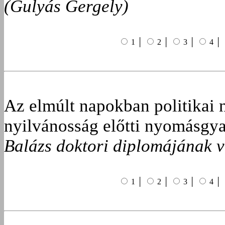
(Gulyás Gergely)
1 │
2 │
3 │
4 │
Az elmúlt napokban politikai 
nyilvánosság előtti nyomásgya
Balázs doktori diplomájának v
1 │
2 │
3 │
4 │