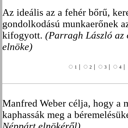
Az ideális az a fehér bőrű, ker
gondolkodású munkaerőnek az i
kifogyott.
(Parragh László az 
elnöke)
1 │
2 │
3 │
4 │
Manfred Weber célja, hogy a 
kaphassák meg a béremelésük
Néppárt elnökéről)