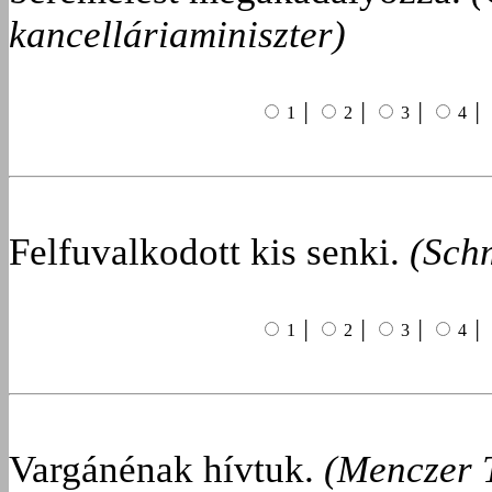
kancelláriaminiszter)
1 │
2 │
3 │
4 │
Felfuvalkodott kis senki.
(Sch
1 │
2 │
3 │
4 │
Vargánénak hívtuk.
(Menczer 