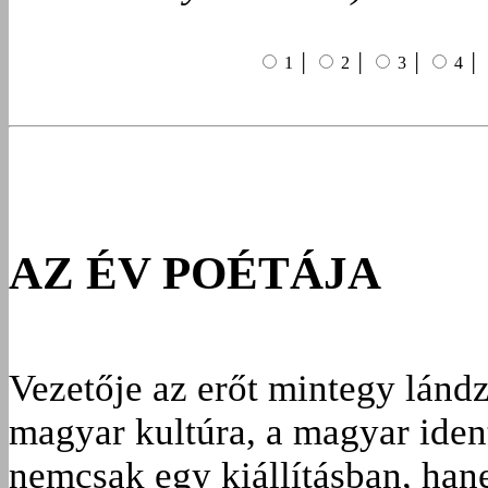
1 │
2 │
3 │
4 │
AZ ÉV POÉTÁJA
Vezetője az erőt mintegy lándz
magyar kultúra, a magyar iden
nemcsak egy kiállításban, ha