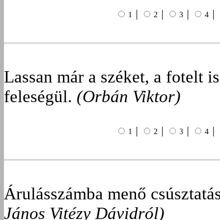
1 │
2 │
3 │
4 │
Lassan már a széket, a fotelt i
feleségül.
(Orbán Viktor)
1 │
2 │
3 │
4 │
Árulásszámba menő csúsztatás
János Vitézy Dávidról)