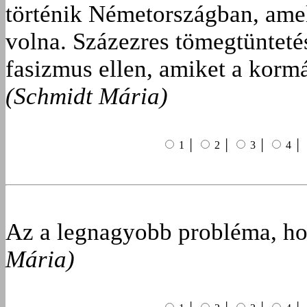
történik Németországban, ame
volna. Százezres tömegtünteté
fasizmus ellen, amiket a kormá
(Schmidt Mária)
1 │
2 │
3 │
4 │
Az a legnagyobb probléma, hog
Mária)