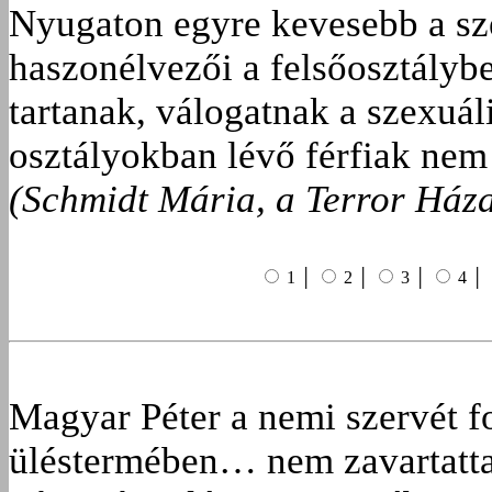
Nyugaton egyre kevesebb a sze
haszonélvezői a felsőosztálybe
tartanak, válogatnak a szexuáli
osztályokban lévő férfiak nem 
(Schmidt Mária, a Terror Háza
1 │
2 │
3 │
4 │
Magyar Péter a nemi szervét f
üléstermében… nem zavartatta 