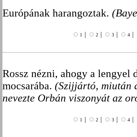
Európának harangoztak.
(Baye
1 │
2 │
3 │
4 │
Rossz nézni, ahogy a lengyel 
mocsarába.
(Szijjártó, miután 
nevezte Orbán viszonyát az or
1 │
2 │
3 │
4 │