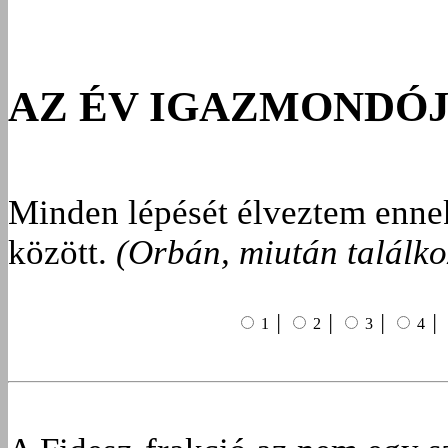
AZ ÉV IGAZMONDÓ
Minden lépését élveztem ennek
között.
(Orbán, miután találko
1 │
2 │
3 │
4 │