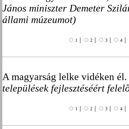
János miniszter Demeter Szilá
állami múzeumot)
1 │
2 │
3 │
4 │
A magyarság lelke vidéken él
települések fejlesztéséért fele
1 │
2 │
3 │
4 │