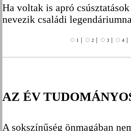
Ha voltak is apró csúsztatások
nevezik családi legendáriumn
1 │
2 │
3 │
4 │
AZ ÉV TUDOMÁNYO
A sokszínűség önmagában nem 