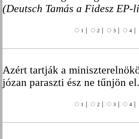
(Deutsch Tamás a Fidesz EP-li
1 │
2 │
3 │
4 │
Azért tartják a miniszterelnök
józan paraszti ész ne tűnjön el
1 │
2 │
3 │
4 │