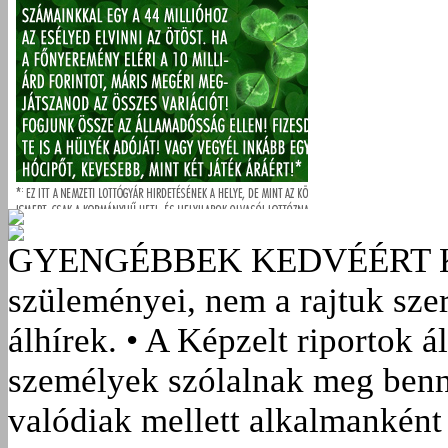
GYENGÉBBEK KEDVÉÉRT
szüleményei, nem a rajtuk sze
álhírek. • A Képzelt riportok á
személyek szólalnak meg benn
valódiak mellett alkalmanként 