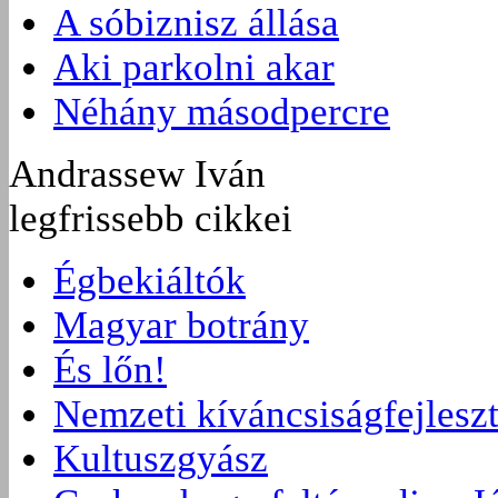
A sóbiznisz állása
Aki parkolni akar
Néhány másodpercre
Andrassew Iván
legfrissebb cikkei
Égbekiáltók
Magyar botrány
És lőn!
Nemzeti kíváncsiságfejlesz
Kultuszgyász