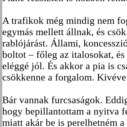
A trafikok még mindig nem fogy
egymás mellett állnak, és csö
rablójárást. Állami, koncesszi
boltot – főleg az italosokat, 
eléggé jól. És akkor a pia is cs
csökkenne a forgalom. Kivéve 
Bár vannak furcsaságok. Eddig
hogy bepillantottam a nyitva f
miatt akár be is perelhetném a