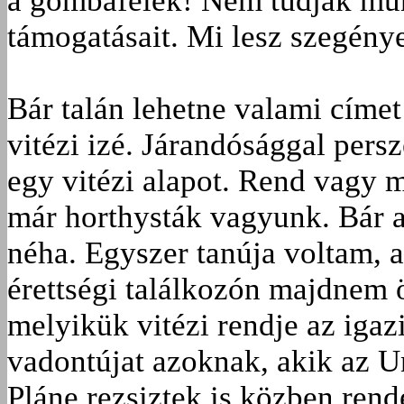
a gombafélék! Nem tudják mun
támogatásait. Mi lesz szegény
Bár talán lehetne valami címet 
vitézi izé. Járandósággal pers
egy vitézi alapot. Rend vagy 
már horthysták vagyunk. Bár az
néha. Egyszer tanúja voltam, a
érettségi találkozón majdnem 
melyikük vitézi rendje az igaz
vadontújat azoknak, akik az Un
Pláne rezsiztek is közben ren