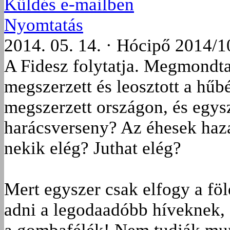
Küldés e-mailben
Nyomtatás
2014. 05. 14. · Hócipő 2014/1
A Fidesz folytatja. Megmondta
megszerzett és leosztott a hű
megszerzett országon, és egys
harácsverseny? Az éhesek haza
nekik elég? Juthat elég?
Mert egyszer csak elfogy a föl
adni a legodaadóbb híveknek, 