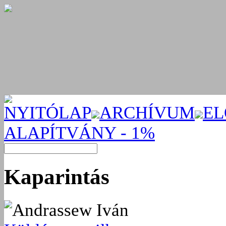
NYITÓLAP
ARCHÍVUM
EL
ALAPÍTVÁNY - 1%
Kaparintás
Andrassew Iván