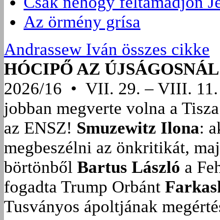
Csak nehogy feltámadjon J
Az örmény grísa
Andrassew Iván összes cikke
HÓCIPŐ AZ ÚJSÁGOSNÁL
2026/16 • VII. 29. – VIII. 11.
jobban megverte volna a Tisza
az ENSZ!
Smuzewitz Ilona
: 
megbeszélni az önkritikát, ma
börtönből
Bartus László
a Feh
fogadta Trump Orbánt
Farkas
Tusványos ápoltjának megérté