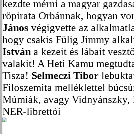
kezdte mérni a magyar gazdasá
röpirata Orbánnak, hogyan vonu
János
végigvette az alkalmatla
hogy csakis Fülig Jimmy alka
István
a kezeit és lábait veszt
valakit!
A Heti Kamu megtudta:
Tisza!
Selmeczi Tibor
lebukta
Filoszemita melléklettel búcs
Múmiák, avagy Vidnyánszky, 
NER-librettói