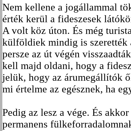
Nem kellene a jogállammal tökö
érték kerül a fideszesek látókö
A volt köz úton. És még turist
külföldiek mindig is szerették
persze az út végén visszaadták
kell majd oldani, hogy a fide
jelük, hogy az árumegállítók ő
mi értelme az egésznek, ha eg
Pedig az lesz a vége. És akkor
permanens fülkeforradalomnak 