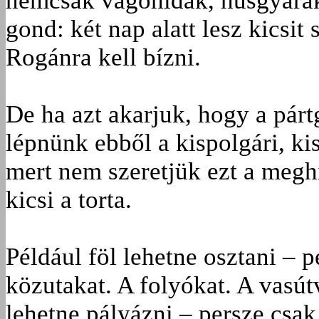
nemcsak vágóhidak, húsgyárak
gond: két nap alatt lesz kicsi
Rogánra kell bízni.
De ha azt akarjuk, hogy a pártg
lépnünk ebből a kispolgári, ki
mert nem szeretjük ezt a meghi
kicsi a torta.
Például föl lehetne osztani – p
közutakat. A folyókat. A vasú
lehetne pályázni – persze csa