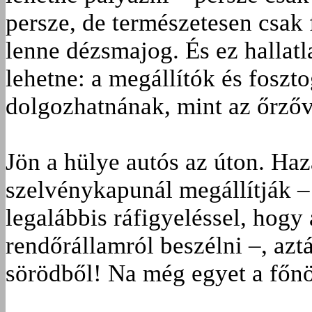
persze, de természetesen csak
lenne dézsmajog. És ez hallat
lehetne: a megállítók és fosz
dolgozhatnának, mint az őrző
Jön a hülye autós az úton. Haz
szelvénykapunál megállítják – 
legalábbis ráfigyeléssel, hogy
rendőrállamról beszélni –, azt
sörödből! Na még egyet a főnö