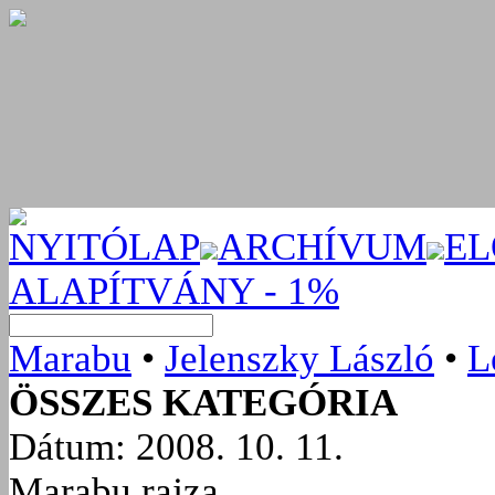
NYITÓLAP
ARCHÍVUM
EL
ALAPÍTVÁNY - 1%
Marabu
•
Jelenszky László
•
L
ÖSSZES KATEGÓRIA
Dátum: 2008. 10. 11.
Marabu rajza