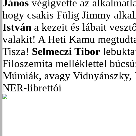
János
végigvette az alkalmatla
hogy csakis Fülig Jimmy alka
István
a kezeit és lábait veszt
valakit!
A Heti Kamu megtudta:
Tisza!
Selmeczi Tibor
lebukta
Filoszemita melléklettel búcs
Múmiák, avagy Vidnyánszky, 
NER-librettói