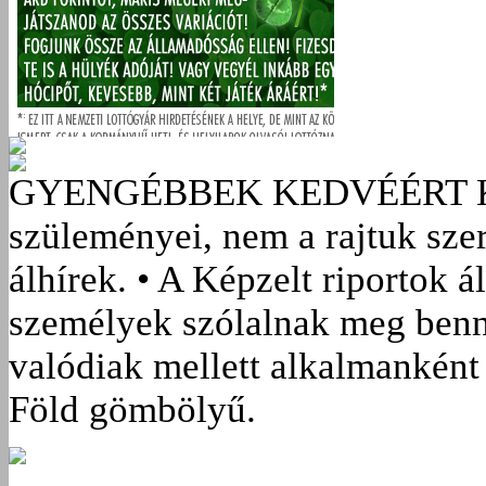
GYENGÉBBEK KEDVÉÉRT
szüleményei, nem a rajtuk sze
álhírek. • A Képzelt riportok á
személyek szólalnak meg benn
valódiak mellett alkalmanként 
Föld gömbölyű.