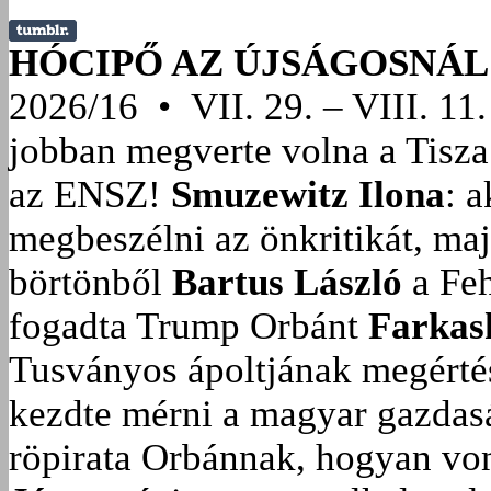
HÓCIPŐ AZ ÚJSÁGOSNÁL
2026/16 • VII. 29. – VIII. 11.
jobban megverte volna a Tisza
az ENSZ!
Smuzewitz Ilona
: 
megbeszélni az önkritikát, ma
börtönből
Bartus László
a Feh
fogadta Trump Orbánt
Farkas
Tusványos ápoltjának megérté
kezdte mérni a magyar gazdasá
röpirata Orbánnak, hogyan vonu