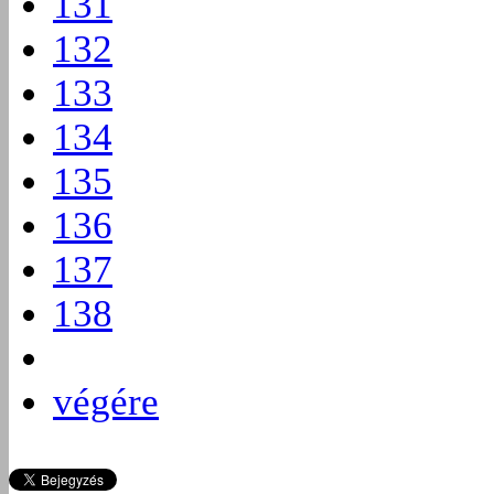
131
132
133
134
135
136
137
138
végére