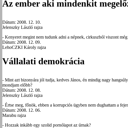
Az ember aki mindenkit megelő
Dátum: 2008. 12. 10.
Jelenszky László rajza
- Kenyeret megint nem tudunk adni a népnek, cirkuszból viszont még
Dátum: 2008. 12. 09.
LehoCZKI Károly rajza
Vállalati demokrácia
- Mint azt bizonyára jól tudja, kedves János, én mindig nagy hangsúl
mondjam előbb?
Dátum: 2008. 12. 08.
Jelenszky László rajza
- Értse meg, főnök, ebben a korrupciós ügyben nem dughattam a feje
Dátum: 2008. 12. 06.
Marabu rajza
- Hozzak inkább egy szolid pornólapot az úrnak?