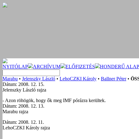
NYITÓLAP
ARCHÍVUM
ELŐFIZETÉS
HONDERŰ ALAP
Marabu
•
Jelenszky László
•
LehoCZKI Károly
•
Ballner Péter
•
ÖS
Dátum: 2008. 12. 15.
Jelenszky László rajza
- Azon röhögök, hogy ők meg IMF pórázra kerültek.
Dátum: 2008. 12. 13.
Marabu rajza
Dátum: 2008. 12. 11.
LehoCZKI Károly rajza