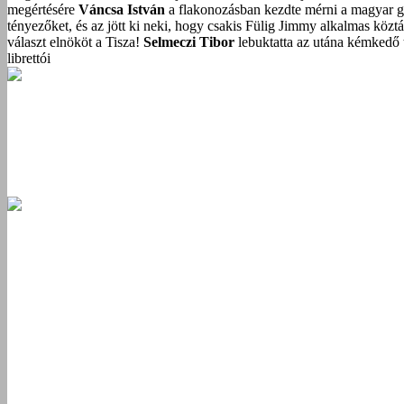
megértésére
Váncsa István
a flakonozásban kezdte mérni a magyar g
tényezőket, és az jött ki neki, hogy csakis Fülig Jimmy alkalmas közt
választ elnököt a Tisza!
Selmeczi Tibor
lebuktatta az utána kémkedő t
librettói