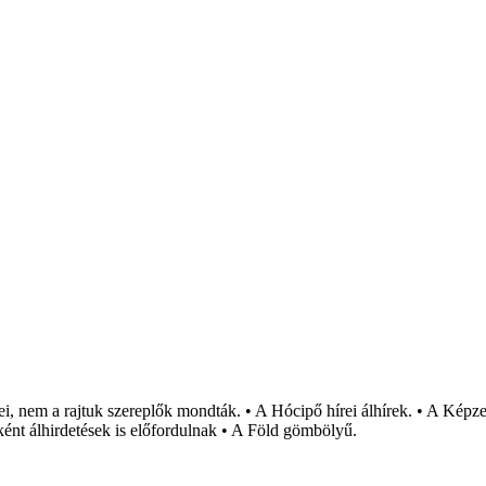
i, nem a rajtuk szereplők mondták. • A Hócipő hírei álhírek. • A Képzel
ént álhirdetések is előfordulnak • A Föld gömbölyű.