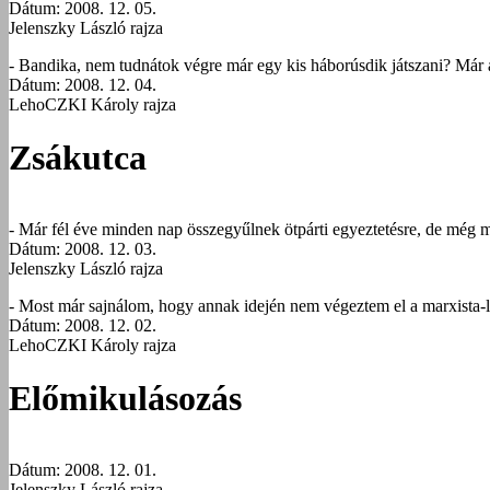
Dátum: 2008. 12. 05.
Jelenszky László rajza
- Bandika, nem tudnátok végre már egy kis háborúsdik játszani? Már
Dátum: 2008. 12. 04.
LehoCZKI Károly rajza
Zsákutca
- Már fél éve minden nap összegyűlnek ötpárti egyeztetésre, de még m
Dátum: 2008. 12. 03.
Jelenszky László rajza
- Most már sajnálom, hogy annak idején nem végeztem el a marxista-l
Dátum: 2008. 12. 02.
LehoCZKI Károly rajza
Előmikulásozás
Dátum: 2008. 12. 01.
Jelenszky László rajza