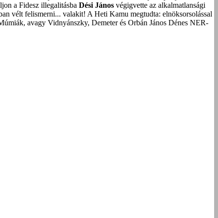
on a Fidesz illegalitásba
Dési János
végigvette az alkalmatlansági
an vélt felismerni... valakit!
A Heti Kamu megtudta: elnöksorsolással
Múmiák, avagy Vidnyánszky, Demeter és Orbán János Dénes NER-