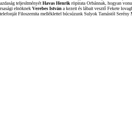
azdaság teljesítményét
Havas Henrik
röpirata Orbánnak, hogyan vonulj
ársasági elnöknek
Verebes István
a kezeit és lábait vesztő Fekete lovagb
elefonját
Filoszemita melléklettel búcsúzunk Sulyok Tamástól
Serény 