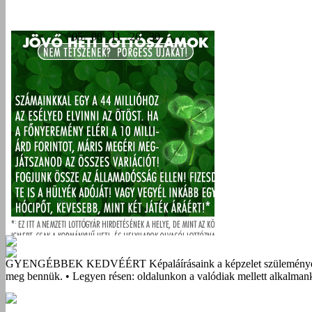
GYENGÉBBEK KEDVÉÉRT
Képaláírásaink a képzelet szüleménye
meg bennük. • Legyen résen: oldalunkon a valódiak mellett alkalmank