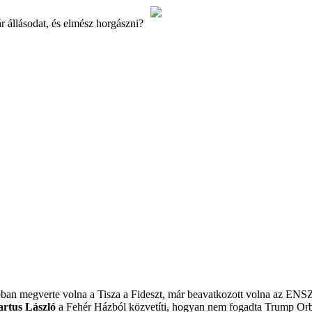
r állásodat, és elmész horgászni?
obban megverte volna a Tisza a Fideszt, már beavatkozott volna az ENS
artus László
a Fehér Házból közvetíti, hogyan nem fogadta Trump Or