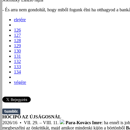
- És arra nem gondoltál, hogy miből fogunk élni ha otthagyod a banká
elejére
126
127
128
129
130
131
132
133
134
végére
HÓCIPŐ AZ ÚJSÁGOSNÁL
2026/16 • VII. 29. – VIII. 11.
Para-Kovács Imre
: ha ennél is j
megbeszélni az önkritikát, majd amikor mindenki kijön a börtönből
B