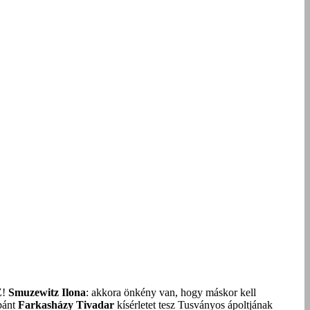
Z!
Smuzewitz Ilona
: akkora önkény van, hogy máskor kell
bánt
Farkasházy Tivadar
kísérletet tesz Tusványos ápoltjának