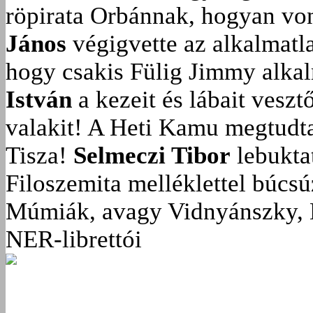
röpirata Orbánnak, hogyan vonu
János
végigvette az alkalmatla
hogy csakis Fülig Jimmy alka
István
a kezeit és lábait veszt
valakit!
A Heti Kamu megtudta:
Tisza!
Selmeczi Tibor
lebukta
Filoszemita melléklettel búcs
Múmiák, avagy Vidnyánszky, 
NER-librettói