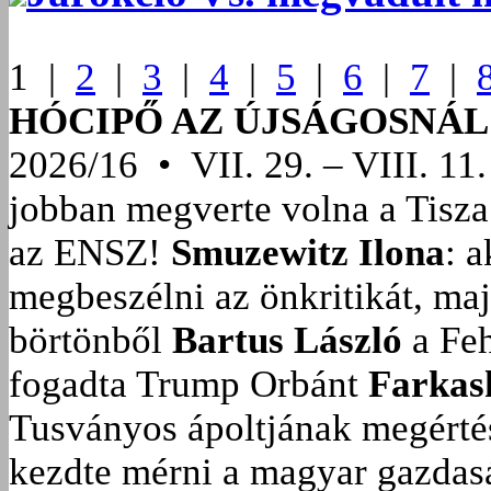
1 |
2
|
3
|
4
|
5
|
6
|
7
|
HÓCIPŐ AZ ÚJSÁGOSNÁL
2026/16 • VII. 29. – VIII. 11.
jobban megverte volna a Tisza
az ENSZ!
Smuzewitz Ilona
: 
megbeszélni az önkritikát, ma
börtönből
Bartus László
a Feh
fogadta Trump Orbánt
Farkas
Tusványos ápoltjának megérté
kezdte mérni a magyar gazdasá