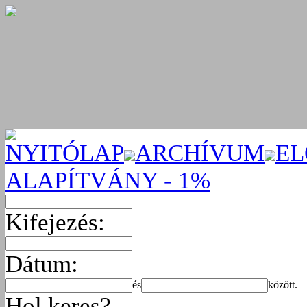
NYITÓLAP
ARCHÍVUM
EL
ALAPÍTVÁNY - 1%
Kifejezés:
Dátum:
és
között.
Hol keres?