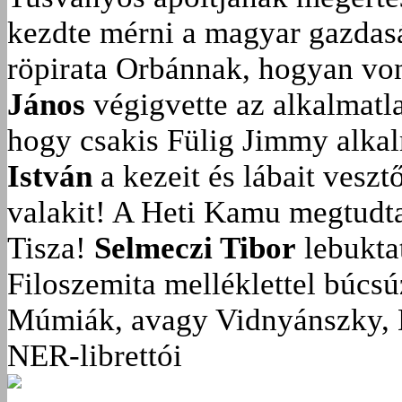
kezdte mérni a magyar gazdasá
röpirata Orbánnak, hogyan vonu
János
végigvette az alkalmatla
hogy csakis Fülig Jimmy alka
István
a kezeit és lábait veszt
valakit!
A Heti Kamu megtudta:
Tisza!
Selmeczi Tibor
lebukta
Filoszemita melléklettel búcs
Múmiák, avagy Vidnyánszky, 
NER-librettói