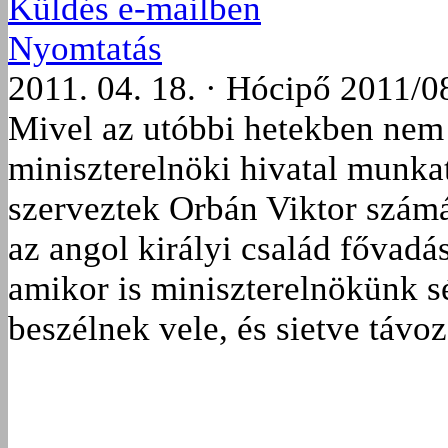
Küldés e-mailben
Nyomtatás
2011. 04. 18. · Hócipő 2011/0
Mivel az utóbbi hetekben nem
miniszterelnöki hivatal munkat
szerveztek Orbán Viktor számá
az angol királyi család fővadás
amikor is miniszterelnökünk s
beszélnek vele, és sietve távo