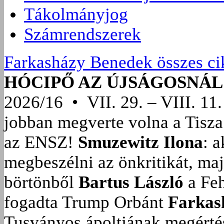
Tákolmányjog
Számrendszerek
Farkasházy Benedek összes ci
HÓCIPŐ AZ ÚJSÁGOSNÁL
2026/16 • VII. 29. – VIII. 11.
jobban megverte volna a Tisza
az ENSZ!
Smuzewitz Ilona
: 
megbeszélni az önkritikát, ma
börtönből
Bartus László
a Feh
fogadta Trump Orbánt
Farkas
Tusványos ápoltjának megérté