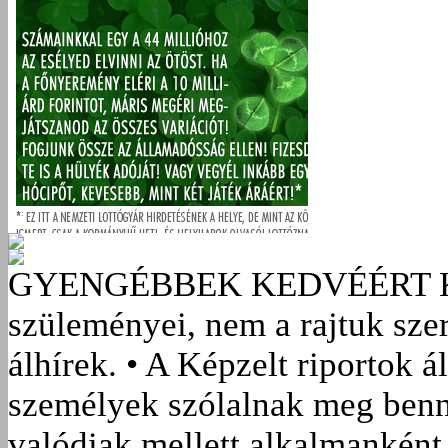
GYENGÉBBEK KEDVÉÉRT
szüleményei, nem a rajtuk sze
álhírek. • A Képzelt riportok á
személyek szólalnak meg benn
valódiak mellett alkalmanként 