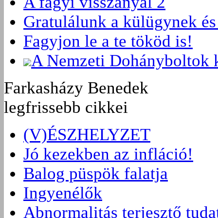
A fagyi visszanyal 2
Gratulálunk a külügynek és 
Fagyjon le a te tököd is!
A Nemzeti Dohányboltok k
Farkasházy Benedek
legfrissebb cikkei
(V)ÉSZHELYZET
Jó kezekben az infláció!
Balog püspök falatja
Ingyenélők
Abnormalitás terjesztő tuda