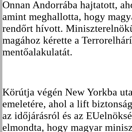
Onnan Andorrába hajtatott, aho
amint meghallotta, hogy magy
rendőrt hívott. Miniszterelnök
magához kérette a Terrorelhár
mentőalakulatát.
Körútja végén New Yorkba utaz
emeletére, ahol a lift biztonsá
az időjárásról és az EUelnökség
elmondta, hogy magyar minisz