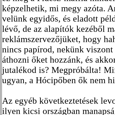
képzelhetik, mi megy azóta. 
velünk egyidős, és eladott pé
lévő, de az alapítók kezéből m
reklámszervezőjüket, hogy hah
nincs papírod, nekünk viszon
áthozni őket hozzánk, és akk
jutalékod is? Megpróbálta! Mi
ugyan, a Hócipőben ők nem hi
Az egyéb következtetések levo
ilyen kicsi országban manapsá