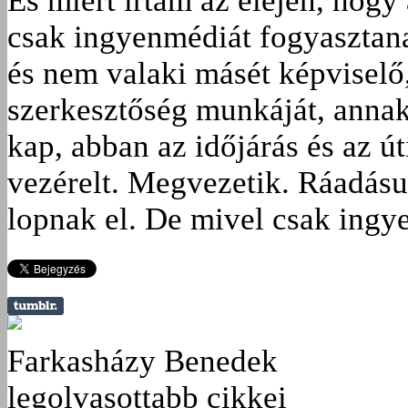
És miért írtam az elején, hogy
csak ingyenmédiát fogyasztana
és nem valaki másét képviselő
szerkesztőség munkáját, annak
kap, abban az időjárás és az ú
vezé­relt. Megvezetik. Ráadásu
lopnak el. De mivel csak ingye
Farkasházy Benedek
legolvasottabb cikkei