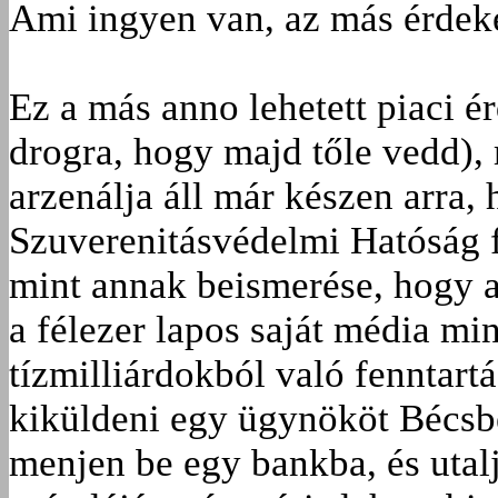
Ami ingyen van, az más érdeké
Ez a más anno lehetett piaci ér
drogra, hogy majd tőle vedd)
arzenálja áll már készen arra, 
Szuverenitásvédelmi Hatóság f
mint annak beismerése, hogy a
a fél­ezer lapos saját média m
tízmilliárdokból való fenntar
kiküldeni egy ügynököt Bécsbe
menjen be egy bankba, és utalj