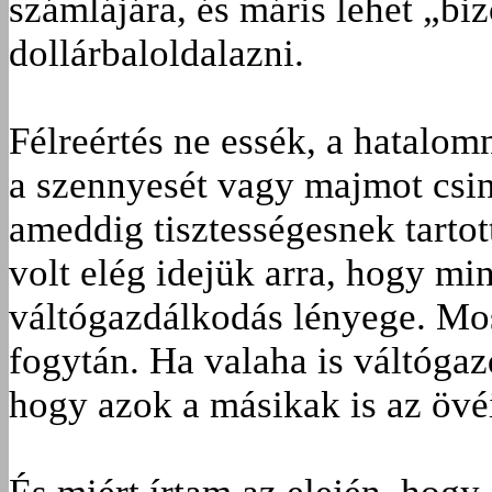
számlájára, és máris lehet „bi
dollárbaloldalazni.
Félreértés ne essék, a hatalom
a szennyesét vagy majmot csiná
ameddig tisztességesnek tarto
volt elég idejük arra, hogy mi
váltógazdálkodás lényege. Most
fogytán. Ha valaha is váltógaz
hogy azok a másikak is az övé