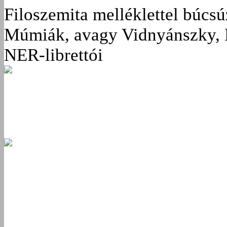
Filoszemita melléklettel búcs
Múmiák, avagy Vidnyánszky, 
NER-librettói