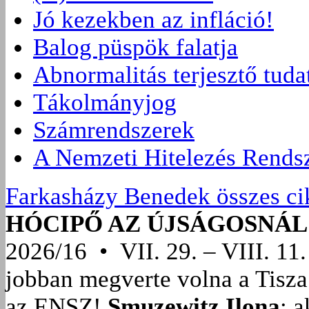
Jó kezekben az infláció!
Balog püspök falatja
Abnormalitás terjesztő tuda
Tákolmányjog
Számrendszerek
A Nemzeti Hitelezés Rends
Farkasházy Benedek összes ci
HÓCIPŐ AZ ÚJSÁGOSNÁL
2026/16 • VII. 29. – VIII. 11.
jobban megverte volna a Tisza
az ENSZ!
Smuzewitz Ilona
: 