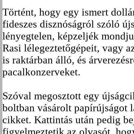
Történt, hogy egy ismert dollá
fideszes disznóságról szóló új
lényegtelen, képzeljék mondju
Rasi lélegeztetőgépeit, vagy az
is raktárban álló, és árverezésr
pacalkonzerveket.
Szóval megosztott egy újságci
boltban vásárolt papírújságot l
cikket. Kattintás után pedig be
figyelmeztetik az olvasót, hog