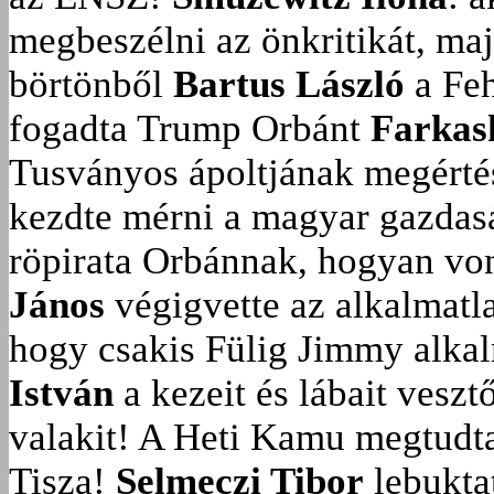
megbeszélni az önkritikát, ma
börtönből
Bartus László
a Feh
fogadta Trump Orbánt
Farkas
Tusványos ápoltjának megérté
kezdte mérni a magyar gazdasá
röpirata Orbánnak, hogyan vonu
János
végigvette az alkalmatla
hogy csakis Fülig Jimmy alka
István
a kezeit és lábait veszt
valakit!
A Heti Kamu megtudta:
Tisza!
Selmeczi Tibor
lebukta