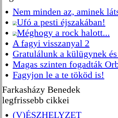
Nem minden az, aminek láts
Ufó a pesti éjszakában!
Méghogy a rock halott...
A fagyi visszanyal 2
Gratulálunk a külügynek és 
Magas szinten fogadták Or
Fagyjon le a te tököd is!
Farkasházy Benedek
legfrissebb cikkei
(V)ÉSZHELYZET