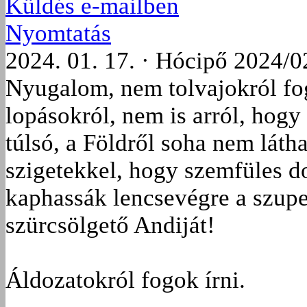
Küldés e-mailben
Nyomtatás
2024. 01. 17. · Hócipő 2024/0
Nyugalom, nem tolvajokról fog
lopásokról, nem is arról, hog
túlsó, a Földről soha nem látha
szigetekkel, hogy szemfüles do
kaphassák lencsevégre a szupe
szürcsölgető Andiját!
Áldozatokról fogok írni.