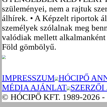
szüleményei, nem a rajtuk sze
álhírek. • A Képzelt riportok á
személyek szólalnak meg benn
valódiak mellett alkalmanként 
Föld gömbölyű.
IMPRESSZUM
HÓCIPŐ AN
MÉDIA AJÁNLAT
SZERZŐI
© HÓCIPŐ KFT. 1989-2026