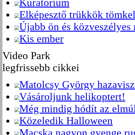
Kuratórium
Elképesztő trükkök tömke
Újabb ön és közveszélyes 
Kis ember
Video Park
legfrissebb cikkei
Matolcsy György hazavisz
Vásároljunk helikoptert!
Még mindig hódít az elmú
Közeledik Halloween
Macska nagyon gyenge ru