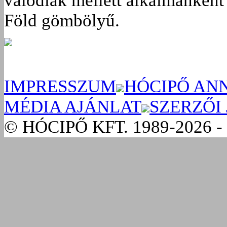
valódiak mellett alkalmanként 
Föld gömbölyű.
IMPRESSZUM
HÓCIPŐ AN
MÉDIA AJÁNLAT
SZERZŐI
© HÓCIPŐ KFT. 1989-2026