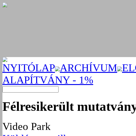
NYITÓLAP
ARCHÍVUM
EL
ALAPÍTVÁNY - 1%
Félresikerült mutatván
Video Park