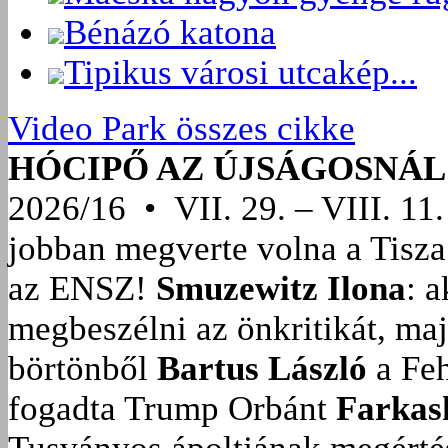
Bénázó katona
Tipikus városi utcakép...
Video Park összes cikke
HÓCIPŐ AZ ÚJSÁGOSNÁL
2026/16 • VII. 29. – VIII. 11.
jobban megverte volna a Tisza
az ENSZ!
Smuzewitz Ilona
: 
megbeszélni az önkritikát, ma
börtönből
Bartus László
a Feh
fogadta Trump Orbánt
Farkas