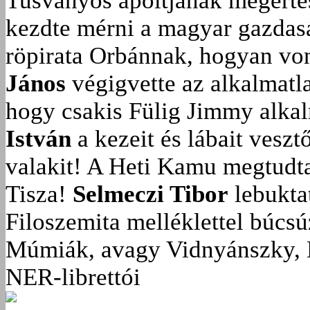
Tusványos ápoltjának megérté
kezdte mérni a magyar gazdasá
röpirata Orbánnak, hogyan vonu
János
végigvette az alkalmatla
hogy csakis Fülig Jimmy alka
István
a kezeit és lábait veszt
valakit!
A Heti Kamu megtudta:
Tisza!
Selmeczi Tibor
lebukta
Filoszemita melléklettel búcs
Múmiák, avagy Vidnyánszky, 
NER-librettói