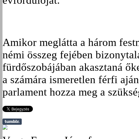
évfordulóját.
Amikor meglátta a három festm
némi összeg fejében bizonytala
fürdőszobájában akasztaná őket
a számára ismeretlen férfi aján
parlament hozza meg a szükség