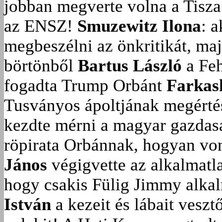
jobban megverte volna a Tisza
az ENSZ!
Smuzewitz Ilona
: 
megbeszélni az önkritikát, ma
börtönből
Bartus László
a Feh
fogadta Trump Orbánt
Farkas
Tusványos ápoltjának megérté
kezdte mérni a magyar gazdasá
röpirata Orbánnak, hogyan vonu
János
végigvette az alkalmatla
hogy csakis Fülig Jimmy alka
István
a kezeit és lábait veszt