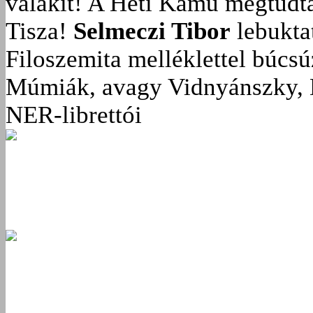
valakit!
A Heti Kamu megtudta:
Tisza!
Selmeczi Tibor
lebukta
Filoszemita melléklettel búcs
Múmiák, avagy Vidnyánszky, 
NER-librettói