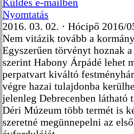
Küldés e-mailben
Nyomtatás
2016. 03. 02. · Hócipő 2016/0
Nem vitázik tovább a kormány
Egyszerűen törvényt hoznak a
szerint Habony Árpádé lehet 
perpatvart kiváltó festményhár
végre hazai tulajdonba kerülhe
jelenleg Debrecenben látható 
Déri Múzeum több termét is ké
szeretné megünnepelni az els