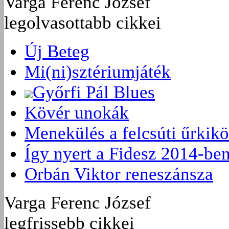
Varga Ferenc József
legolvasottabb cikkei
Új Beteg
Mi(ni)sztériumjáték
Győrfi Pál Blues
Kövér unokák
Menekülés a felcsúti űrkikö
Így nyert a Fidesz 2014-be
Orbán Viktor reneszánsza
Varga Ferenc József
legfrissebb cikkei