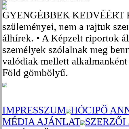
GYENGÉBBEK KEDVÉÉRT
szüleményei, nem a rajtuk sze
álhírek. • A Képzelt riportok á
személyek szólalnak meg benn
valódiak mellett alkalmanként 
Föld gömbölyű.
IMPRESSZUM
HÓCIPŐ AN
MÉDIA AJÁNLAT
SZERZŐI