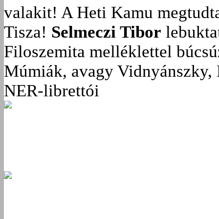
valakit!
A Heti Kamu megtudta:
Tisza!
Selmeczi Tibor
lebukta
Filoszemita melléklettel búcs
Múmiák, avagy Vidnyánszky, 
NER-librettói