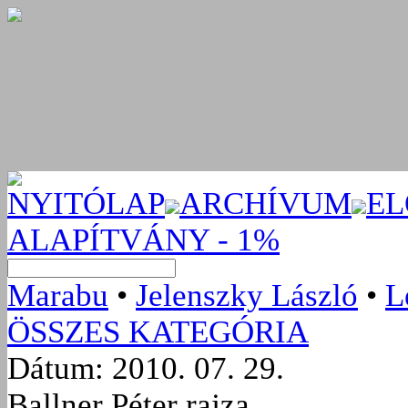
NYITÓLAP
ARCHÍVUM
EL
ALAPÍTVÁNY - 1%
Marabu
•
Jelenszky László
•
L
ÖSSZES KATEGÓRIA
Dátum: 2010. 07. 29.
Ballner Péter rajza