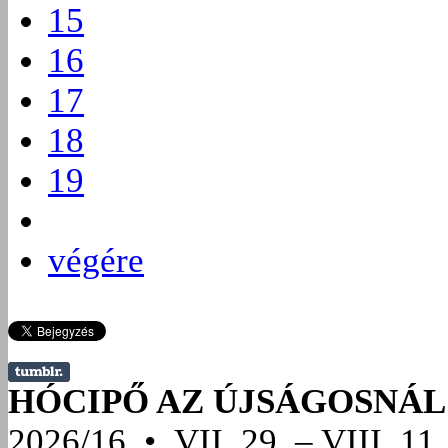
15
16
17
18
19
végére
HÓCIPŐ AZ ÚJSÁGOSNÁL
2026/16 • VII. 29. – VIII. 11.