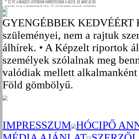
GYENGÉBBEK KEDVÉÉRT
szüleményei, nem a rajtuk sze
álhírek. • A Képzelt riportok á
személyek szólalnak meg benn
valódiak mellett alkalmanként 
Föld gömbölyű.
IMPRESSZUM
HÓCIPŐ AN
MÉDIA AJÁNLAT
SZERZŐI