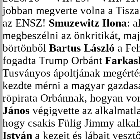
jobban megverte volna a Tisza
az ENSZ!
Smuzewitz Ilona
: 
megbeszélni az önkritikát, ma
börtönből
Bartus László
a Feh
fogadta Trump Orbánt
Farkas
Tusványos ápoltjának megérté
kezdte mérni a magyar gazdasá
röpirata Orbánnak, hogyan vonu
János
végigvette az alkalmatla
hogy csakis Fülig Jimmy alka
István
a kezeit és lábait veszt