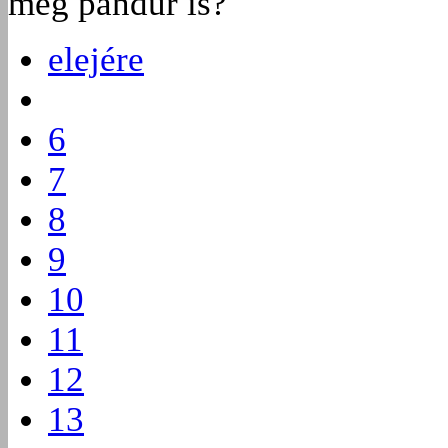
meg pandúr is?
elejére
6
7
8
9
10
11
12
13