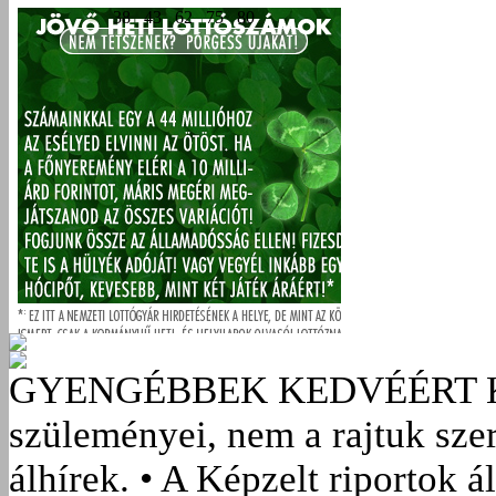
GYENGÉBBEK KEDVÉÉRT
szüleményei, nem a rajtuk sze
álhírek. • A Képzelt riportok á