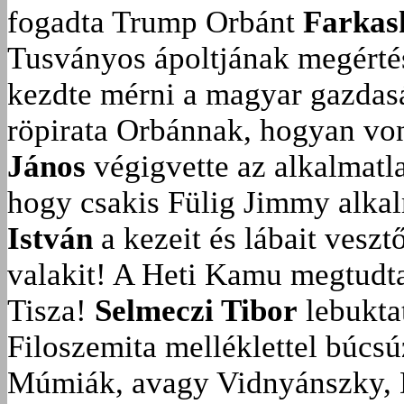
fogadta Trump Orbánt
Farkas
Tusványos ápoltjának megérté
kezdte mérni a magyar gazdasá
röpirata Orbánnak, hogyan vonu
János
végigvette az alkalmatla
hogy csakis Fülig Jimmy alka
István
a kezeit és lábait veszt
valakit!
A Heti Kamu megtudta:
Tisza!
Selmeczi Tibor
lebukta
Filoszemita melléklettel búcs
Múmiák, avagy Vidnyánszky, 