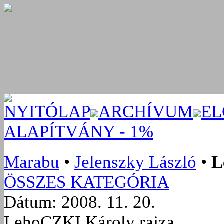
NYITÓLAP
ARCHÍVUM
EL
ALAPÍTVÁNY - 1%
Marabu
•
Jelenszky László
•
L
ÖSSZES KATEGÓRIA
Dátum: 2008. 11. 20.
LehoCZKI Károly rajza