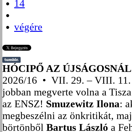
14
végére
HÓCIPŐ AZ ÚJSÁGOSNÁL
2026/16 • VII. 29. – VIII. 11.
jobban megverte volna a Tisza
az ENSZ!
Smuzewitz Ilona
: 
megbeszélni az önkritikát, ma
börtönből
Bartus László
a Feh