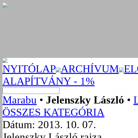
NYITÓLAP
ARCHÍVUM
EL
ALAPÍTVÁNY - 1%
Marabu
•
Jelenszky László
•
ÖSSZES KATEGÓRIA
Dátum: 2013. 10. 07.
Jelenszky László rajza