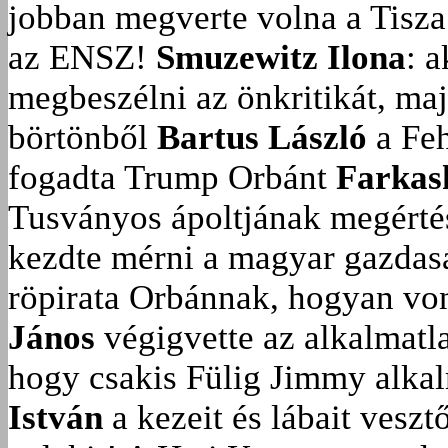
jobban megverte volna a Tisza
az ENSZ!
Smuzewitz Ilona
: 
megbeszélni az önkritikát, ma
börtönből
Bartus László
a Feh
fogadta Trump Orbánt
Farkas
Tusványos ápoltjának megérté
kezdte mérni a magyar gazdasá
röpirata Orbánnak, hogyan vonu
János
végigvette az alkalmatla
hogy csakis Fülig Jimmy alka
István
a kezeit és lábait veszt