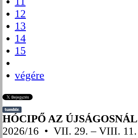
11
12
13
14
15
végére
HÓCIPŐ AZ ÚJSÁGOSNÁL
2026/16 • VII. 29. – VIII. 11.