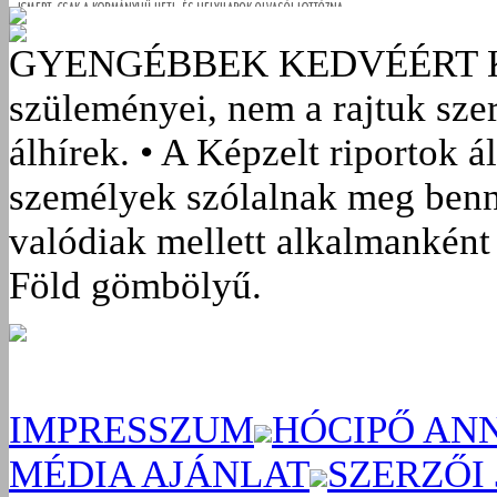
GYENGÉBBEK KEDVÉÉRT
szüleményei, nem a rajtuk sze
álhírek. • A Képzelt riportok á
személyek szólalnak meg benn
valódiak mellett alkalmanként 
Föld gömbölyű.
IMPRESSZUM
HÓCIPŐ AN
MÉDIA AJÁNLAT
SZERZŐI