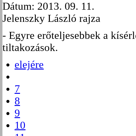
Dátum: 2013. 09. 11.
Jelenszky László rajza
- Egyre erőteljesebbek a kísérl
tiltakozások.
elejére
7
8
9
10