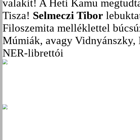
valakit!
A Heti Kamu megtudta:
Tisza!
Selmeczi Tibor
lebukta
Filoszemita melléklettel búcs
Múmiák, avagy Vidnyánszky, 
NER-librettói