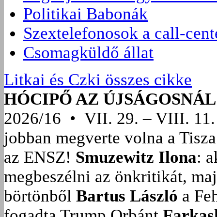
Politikai Babonák
Szextelefonosok a call-cen
Csomagküldő állat
Litkai és Czki összes cikke
HÓCIPŐ AZ ÚJSÁGOSNÁL
2026/16 • VII. 29. – VIII. 11.
jobban megverte volna a Tisza
az ENSZ!
Smuzewitz Ilona
: 
megbeszélni az önkritikát, ma
börtönből
Bartus László
a Feh
fogadta Trump Orbánt
Farkas