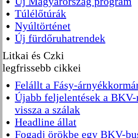
Új Magyarország program
Túlélőtúrák
Nyúltörténet
Új fürdőruhatrendek
Litkai és Czki
legfrissebb cikkei
Felállt a Fásy-árnyékkormá
Újabb feljelentések a BKV-
vissza a szálak
Headline állat
Fogadj örökbe egy BKV-bus