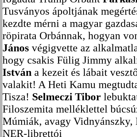
Tusványos ápoltjának megérté
kezdte mérni a magyar gazdasá
röpirata Orbánnak, hogyan vonu
János
végigvette az alkalmatla
hogy csakis Fülig Jimmy alka
István
a kezeit és lábait veszt
valakit!
A Heti Kamu megtudta:
Tisza!
Selmeczi Tibor
lebukta
Filoszemita melléklettel búcs
Múmiák, avagy Vidnyánszky, 
NER-librettói