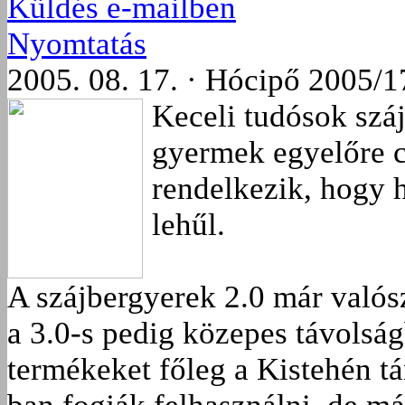
Küldés e-mailben
Nyomtatás
2005. 08. 17. · Hócipő 2005/1
Keceli tudósok száj
gyermek egyelőre c
rendelkezik, hogy h
lehűl.
A szájbergyerek 2.0 már valósz
a 3.0-s pedig közepes távolság
termékeket főleg a Kistehén t