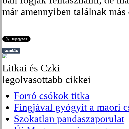
ban fogják felhasználni, de má
már amennyiben találnak más c
Litkai és Czki
legolvasottabb cikkei
Forró csókok titka
Fingjával gyógyít a maori 
Szokatlan pandaszaporulat