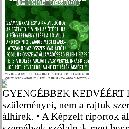
GYENGÉBBEK KEDVÉÉRT
szüleményei, nem a rajtuk sze
álhírek. • A Képzelt riportok á
személyek szólalnak meg benn