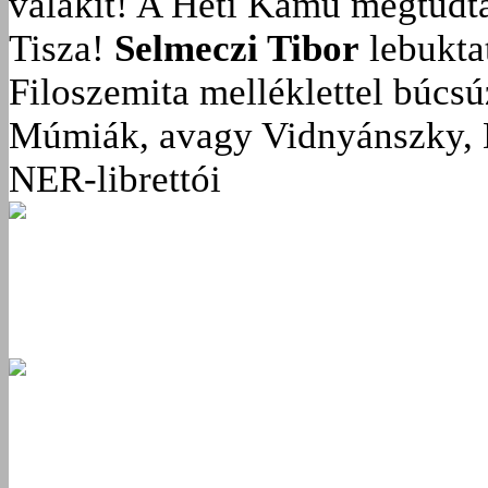
valakit!
A Heti Kamu megtudta:
Tisza!
Selmeczi Tibor
lebukta
Filoszemita melléklettel búcs
Múmiák, avagy Vidnyánszky, 
NER-librettói