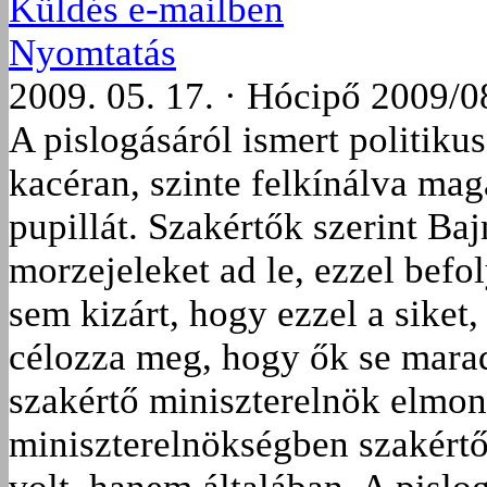
Küldés e-mailben
Nyomtatás
2009. 05. 17. · Hócipő 2009/0
A pislogásáról ismert politiku
kacéran, szinte felkínálva magá
pupillát. Szakértők szerint Ba
morzejeleket ad le, ezzel befol
sem kizárt, hogy ezzel a siket
célozza meg, hogy ők se marad
szakértő miniszterelnök elmon
miniszterelnökségben szakértő