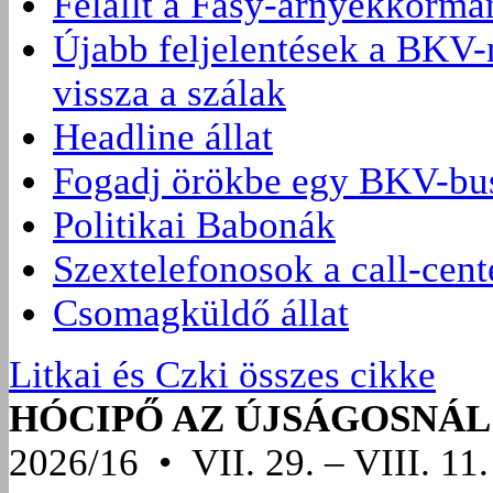
Felállt a Fásy-árnyékkormá
Újabb feljelentések a BKV-
vissza a szálak
Headline állat
Fogadj örökbe egy BKV-bus
Politikai Babonák
Szextelefonosok a call-cen
Csomagküldő állat
Litkai és Czki összes cikke
HÓCIPŐ AZ ÚJSÁGOSNÁL
2026/16 • VII. 29. – VIII. 11.