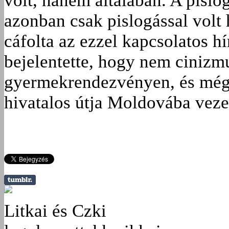
volt, hanem általában. A pislo
azonban csak pislogással volt 
cáfolta az ezzel kapcsolatos h
bejelentette, hogy nem cinizm
gyermekrendezvényen, és még 
hivatalos útja Moldovába veze
Litkai és Czki