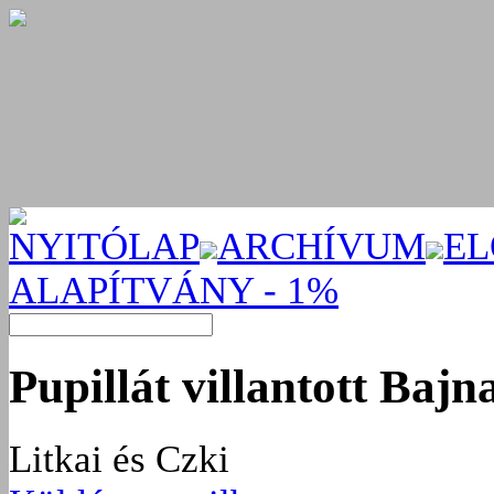
NYITÓLAP
ARCHÍVUM
EL
ALAPÍTVÁNY - 1%
Pupillát villantott Baj
Litkai és Czki