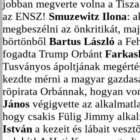
jobban megverte volna a Tisza
az ENSZ!
Smuzewitz Ilona
: 
megbeszélni az önkritikát, ma
börtönből
Bartus László
a Feh
fogadta Trump Orbánt
Farkas
Tusványos ápoltjának megérté
kezdte mérni a magyar gazdasá
röpirata Orbánnak, hogyan vonu
János
végigvette az alkalmatla
hogy csakis Fülig Jimmy alka
István
a kezeit és lábait veszt