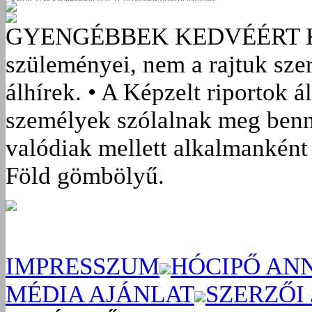
GYENGÉBBEK KEDVÉÉRT
szüleményei, nem a rajtuk sze
álhírek. • A Képzelt riportok á
személyek szólalnak meg benn
valódiak mellett alkalmanként 
Föld gömbölyű.
IMPRESSZUM
HÓCIPŐ AN
MÉDIA AJÁNLAT
SZERZŐI