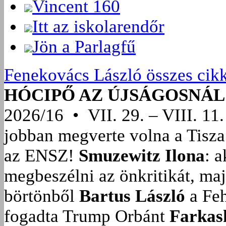
Vincent 160
Itt az iskolarendőr
Jön a Parlagfű
Fenekovács László összes cik
HÓCIPŐ AZ ÚJSÁGOSNÁL
2026/16 • VII. 29. – VIII. 11.
jobban megverte volna a Tisza
az ENSZ!
Smuzewitz Ilona
: 
megbeszélni az önkritikát, ma
börtönből
Bartus László
a Feh
fogadta Trump Orbánt
Farkas