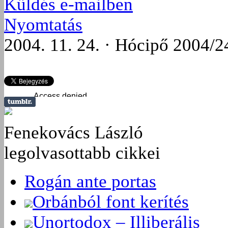
Küldés e-mailben
Nyomtatás
2004. 11. 24. · Hócipő 2004/2
Fenekovács László
legolvasottabb cikkei
Rogán ante portas
Orbánból font kerítés
Unortodox – Illiberális