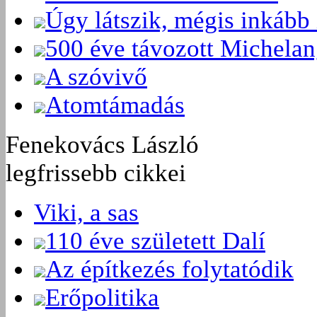
Úgy látszik, mégis inkább 
500 éve távozott Michelan
A szóvivő
Atomtámadás
Fenekovács László
legfrissebb cikkei
Viki, a sas
110 éve született Dalí
Az építkezés folytatódik
Erőpolitika