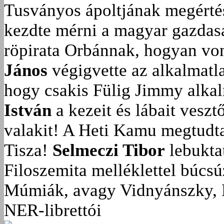
Tusványos ápoltjának megérté
kezdte mérni a magyar gazdasá
röpirata Orbánnak, hogyan vonu
János
végigvette az alkalmatla
hogy csakis Fülig Jimmy alka
István
a kezeit és lábait veszt
valakit!
A Heti Kamu megtudta:
Tisza!
Selmeczi Tibor
lebukta
Filoszemita melléklettel búcs
Múmiák, avagy Vidnyánszky, 
NER-librettói