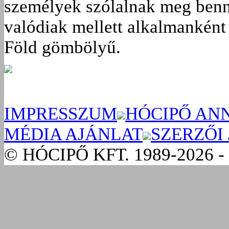
személyek szólalnak meg benn
valódiak mellett alkalmanként 
Föld gömbölyű.
IMPRESSZUM
HÓCIPŐ AN
MÉDIA AJÁNLAT
SZERZŐI
© HÓCIPŐ KFT. 1989-2026