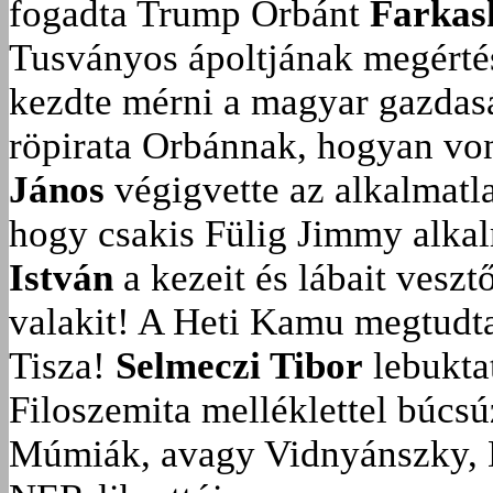
fogadta Trump Orbánt
Farkas
Tusványos ápoltjának megérté
kezdte mérni a magyar gazdasá
röpirata Orbánnak, hogyan vonu
János
végigvette az alkalmatla
hogy csakis Fülig Jimmy alka
István
a kezeit és lábait veszt
valakit!
A Heti Kamu megtudta:
Tisza!
Selmeczi Tibor
lebukta
Filoszemita melléklettel búcs
Múmiák, avagy Vidnyánszky, 