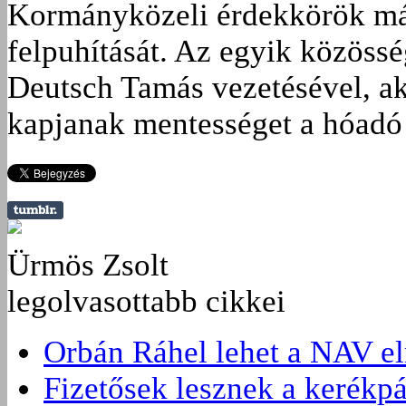
Kormányközeli érdekkörök má
felpuhítását. Az egyik közöss
Deutsch Tamás vezetésével, aki
kapjanak mentességet a hóadó a
Ürmös Zsolt
legolvasottabb cikkei
Orbán Ráhel lehet a NAV e
Fizetősek lesznek a kerékpá