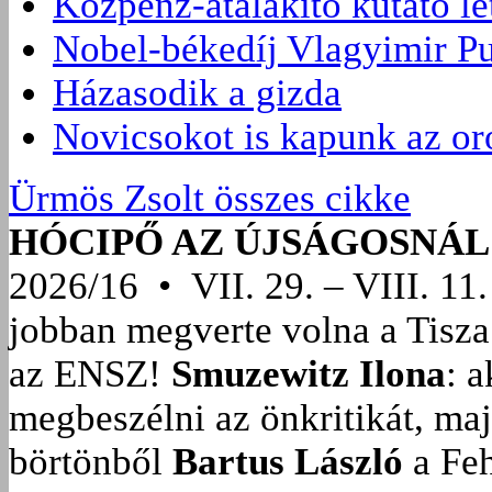
Közpénz-átalakító kutató l
Nobel-békedíj Vlagyimir Pu
Házasodik a gizda
Novicsokot is kapunk az or
Ürmös Zsolt összes cikke
HÓCIPŐ AZ ÚJSÁGOSNÁL
2026/16 • VII. 29. – VIII. 11.
jobban megverte volna a Tisza
az ENSZ!
Smuzewitz Ilona
: 
megbeszélni az önkritikát, ma
börtönből
Bartus László
a Feh