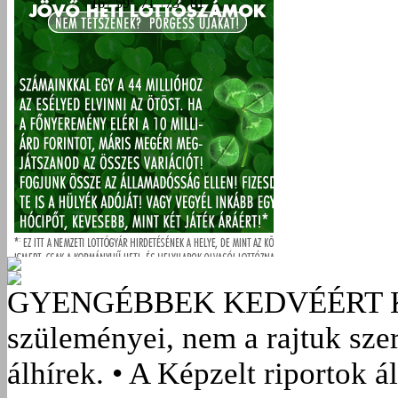
GYENGÉBBEK KEDVÉÉRT
szüleményei, nem a rajtuk sze
álhírek. • A Képzelt riportok á