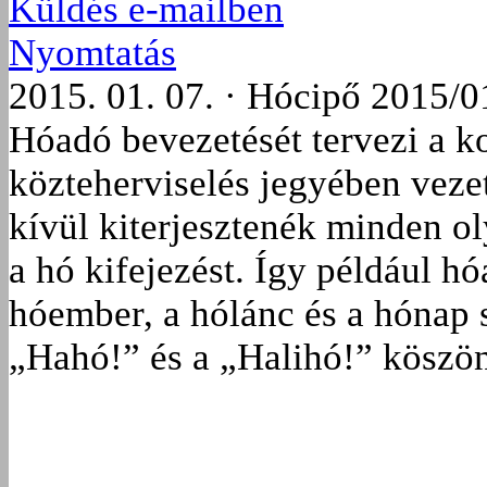
Küldés e-mailben
Nyomtatás
2015. 01. 07. · Hócipő 2015/0
Hóadó bevezetését tervezi a k
közteherviselés jegyében veze
kívül kiterjesztenék minden o
a hó kifejezést. Így például hó
hóember, a hólánc és a hónap 
„Hahó!” és a „Halihó!” köszön