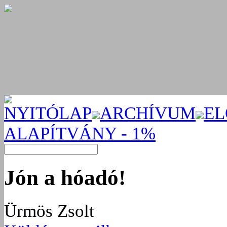
NYITÓLAP
ARCHÍVUM
EL
ALAPÍTVÁNY - 1%
Jón a hóadó!
Ürmös Zsolt