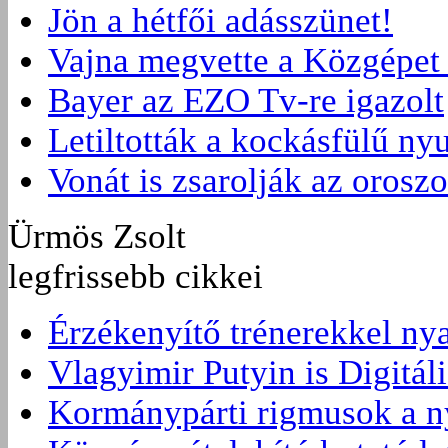
Jön a hétfői adásszünet!
Vajna megvette a Közgépet 
Bayer az EZO Tv-re igazolt
Letiltották a kockásfülű nyu
Vonát is zsarolják az orosz
Ürmös Zsolt
legfrissebb cikkei
Érzékenyítő trénerekkel ny
Vlagyimir Putyin is Digitáli
Kormánypárti rigmusok a ny