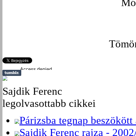
Mó
Tömör
Sajdik Ferenc
legolvasottabb cikkei
Párizsba tegnap beszökött 
Sajdik Ferenc rajza - 2002