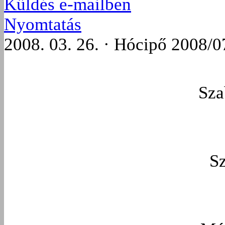
Küldés e-mailben
Nyomtatás
2008. 03. 26. · Hócipő 2008/0
Sza
S