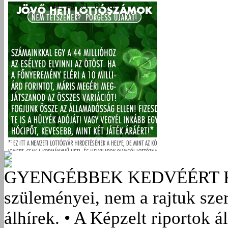
GYENGÉBBEK KEDVÉÉRT
szüleményei, nem a rajtuk sze
álhírek. • A Képzelt riportok á