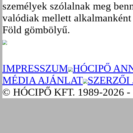
személyek szólalnak meg benn
valódiak mellett alkalmanként 
Föld gömbölyű.
IMPRESSZUM
HÓCIPŐ AN
MÉDIA AJÁNLAT
SZERZŐI
© HÓCIPŐ KFT. 1989-2026