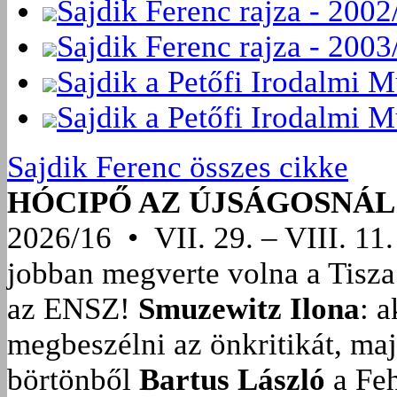
Sajdik Ferenc rajza - 2002
Sajdik Ferenc rajza - 2003
Sajdik a Petőfi Irodalmi 
Sajdik a Petőfi Irodalmi 
Sajdik Ferenc összes cikke
HÓCIPŐ AZ ÚJSÁGOSNÁL
2026/16 • VII. 29. – VIII. 11.
jobban megverte volna a Tisza
az ENSZ!
Smuzewitz Ilona
: 
megbeszélni az önkritikát, ma
börtönből
Bartus László
a Feh