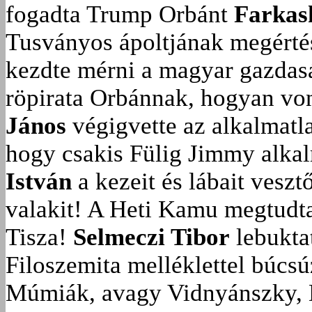
fogadta Trump Orbánt
Farkas
Tusványos ápoltjának megérté
kezdte mérni a magyar gazdasá
röpirata Orbánnak, hogyan vonu
János
végigvette az alkalmatla
hogy csakis Fülig Jimmy alka
István
a kezeit és lábait veszt
valakit!
A Heti Kamu megtudta:
Tisza!
Selmeczi Tibor
lebukta
Filoszemita melléklettel búcs
Múmiák, avagy Vidnyánszky, 