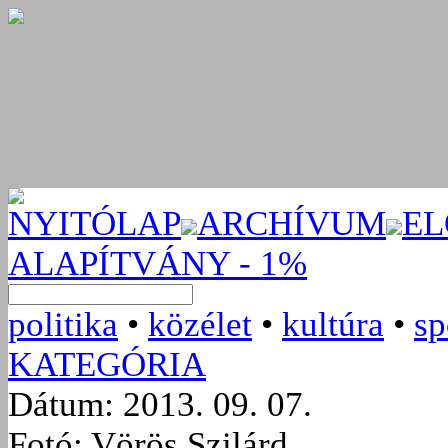
NYITÓLAP
ARCHÍVUM
EL
ALAPÍTVÁNY - 1%
politika
•
közélet
•
kultúra
•
sp
KATEGÓRIA
Dátum: 2013. 09. 07.
Fotó: Vörös Szilárd