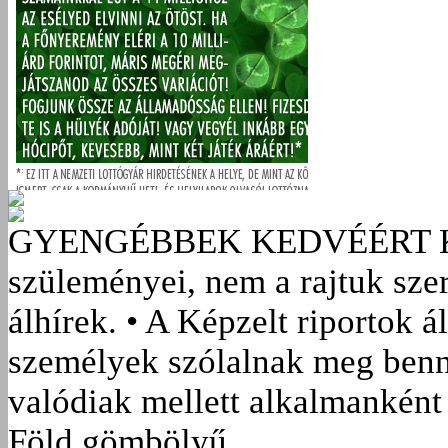
GYENGÉBBEK KEDVÉÉRT
szüleményei, nem a rajtuk sze
álhírek. • A Képzelt riportok á
személyek szólalnak meg benn
valódiak mellett alkalmanként 
Föld gömbölyű.