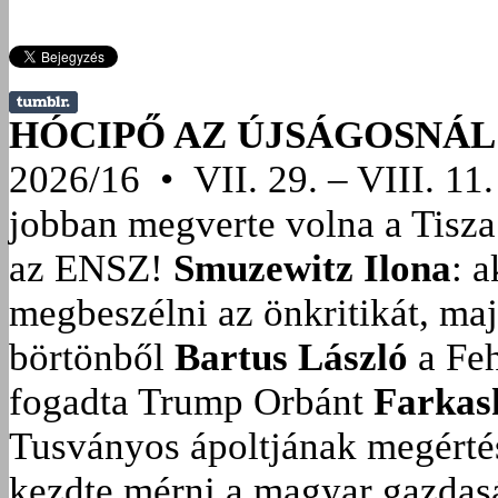
HÓCIPŐ AZ ÚJSÁGOSNÁL
2026/16 • VII. 29. – VIII. 11.
jobban megverte volna a Tisza
az ENSZ!
Smuzewitz Ilona
: 
megbeszélni az önkritikát, ma
börtönből
Bartus László
a Feh
fogadta Trump Orbánt
Farkas
Tusványos ápoltjának megérté
kezdte mérni a magyar gazdasá