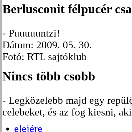
Berlusconit félpucér cs
- Puuuuuntzi!
Dátum: 2009. 05. 30.
Fotó: RTL sajtóklub
Nincs több csobb
- Legközelebb majd egy repül
celebeket, és az fog kiesni, a
elejére