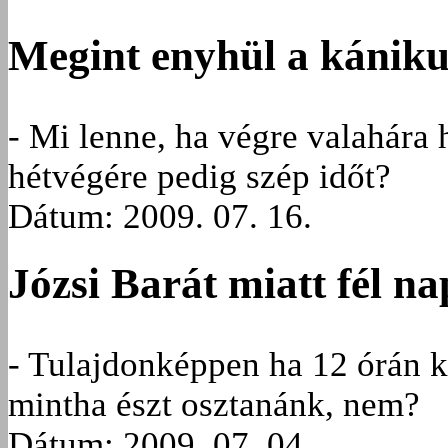
Megint enyhül a kániku
- Mi lenne, ha végre valahára
hétvégére pedig szép időt?
Dátum: 2009. 07. 16.
Józsi Barát miatt fél na
- Tulajdonképpen ha 12 órán k
mintha észt osztanánk, nem?
Dátum: 2009. 07. 04.