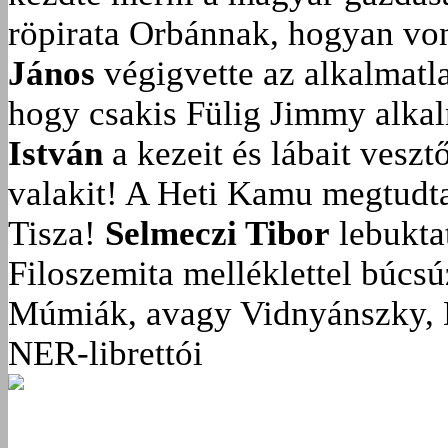
röpirata Orbánnak, hogyan vonu
János
végigvette az alkalmatla
hogy csakis Fülig Jimmy alka
István
a kezeit és lábait veszt
valakit!
A Heti Kamu megtudta:
Tisza!
Selmeczi Tibor
lebukta
Filoszemita melléklettel búcs
Múmiák, avagy Vidnyánszky, 
NER-librettói