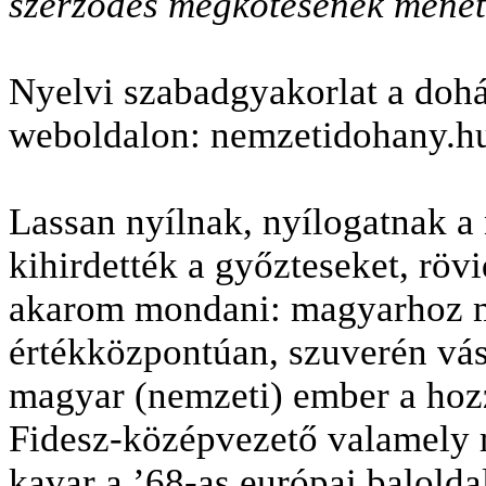
szerződés megkötésének menet
Nyelvi szabadgyakorlat a dohá
weboldalon: nemzetidohany.h
Lassan nyílnak, nyílogatnak a
kihirdették a győzteseket, rövid
akarom mondani: magyarhoz m
értékközpontúan, szuverén vás
magyar (nemzeti) ember a hozz
Fidesz-középvezető valamely 
kavar a ’68-as európai baloldal