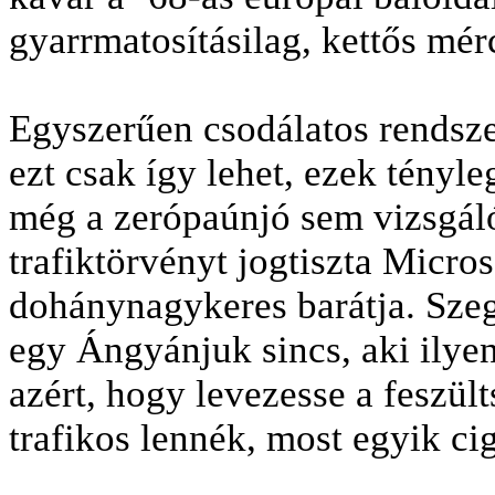
gyarrmatosításilag, kettős mér
Egyszerűen csodálatos rendsz
ezt csak így lehet, ezek tényle
még a zerópaúnjó sem vizsgál
trafiktörvényt jogtiszta Micros
dohánynagykeres barátja. Sze
egy Ángyánjuk sincs, aki ilyen
azért, hogy levezesse a feszül
trafikos lennék, most egyik ci