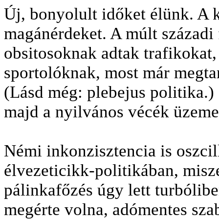
Új, bonyolult időket élünk. A 
magánérdeket. A múlt századi f
obsitosoknak adtak trafikokat
sportolóknak, most már megtartj
(Lásd még: plebejus politika.
majd a nyilvános vécék üzemelt
Némi inkonzisztencia is oszcil
élvezeticikk-politikában, misz
pálinkafőzés úgy lett turbólib
megérte volna, adómentes sza