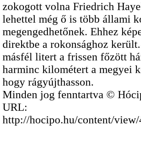
zokogott volna Friedrich Hayek
lehettel még ő is több állami ko
megengedhetőnek. Ehhez képe
direktbe a rokonsághoz került.
másfél litert a frissen főzött h
harminc kilométert a megyei k
hogy rágyújthasson.
Minden jog fenntartva © Hóci
URL:
http://hocipo.hu/content/vie