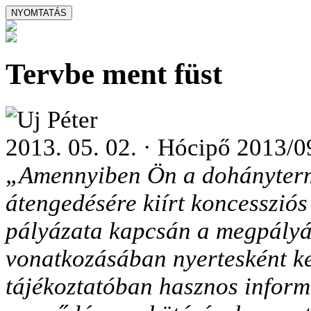
Tervbe ment füst
Uj Péter
2013. 05. 02. · Hócipő 2013/0
„Amennyiben Ön a dohányterm
átengedésére kiírt koncessziós
pályázata kapcsán a megpályáz
vonatkozásában nyertesként ker
tájékoztatóban hasznos inform