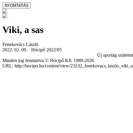
Viki, a sas
Fenekovács László
2022. 02. 09. · Hócipő 2022/05
Új sportág születet
Minden jog fenntartva © Hócipő Kft. 1989-2026
URL: http://hocipo.hu/content/view/23232_fenekovacs_laszlo_viki_a