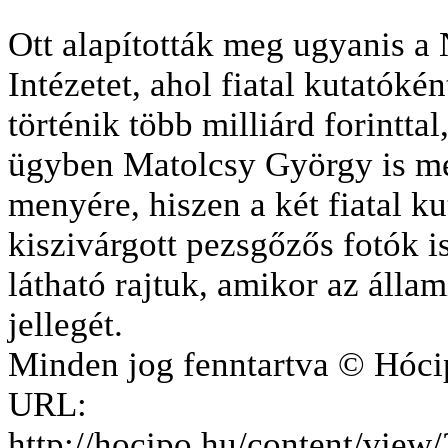
Ott alapították meg ugyanis a
Intézetet, ahol fiatal kutatóké
történik több milliárd forinttal
ügyben Matolcsy György is meg
menyére, hiszen a két fiatal ku
kiszivárgott pezsgőzős fotók i
látható rajtuk, amikor az álla
jellegét.
Minden jog fenntartva © Hóci
URL:
http://hocipo.hu/content/vie