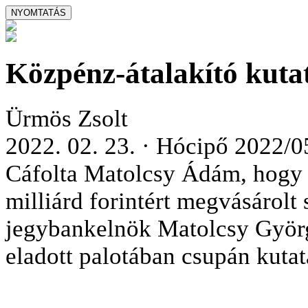
Közpénz-átalakító kuta
Ürmös Zsolt
2022. 02. 23. · Hócipő 2022/0
Cáfolta Matolcsy Ádám, hogy a
milliárd forintért megvásárolt
jegybankelnök Matolcsy Györg
eladott palotában csupán kutatá