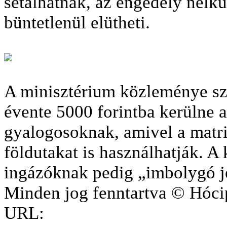
sétálhatnak, az engedély nélkü
büntetlenül elütheti.
A minisztérium közleménye sze
évente 5000 forintba kerülne 
gyalogosoknak, amivel a matri
földutakat is használhatják. 
ingázóknak pedig „imbolygó j
Minden jog fenntartva © Hóci
URL: