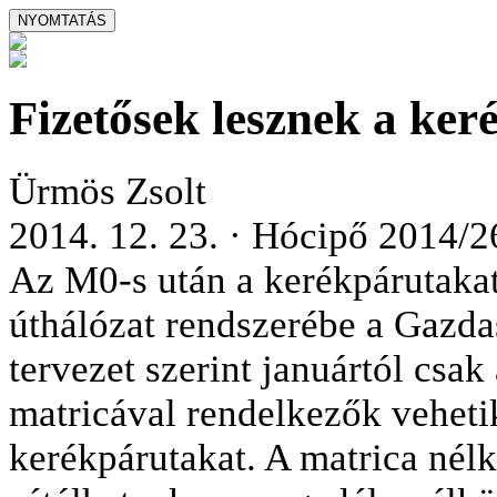
Fizetősek lesznek a ker
Ürmös Zsolt
2014. 12. 23. · Hócipő 2014/2
Az M0-s után a kerékpárutakat 
úthálózat rendszerébe a Gazda
tervezet szerint januártól csak
matricával rendelkezők vehetik
kerékpárutakat. A matrica nél