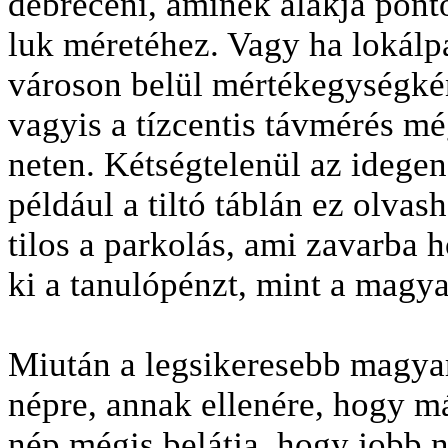
debreceni, aminek alakja pont
luk méretéhez. Vagy ha lokálp
városon belül mértékegységkén
vagyis a tízcentis távmérés mé
neten. Kétségtelenül az idegen
például a tiltó táblán ez olva
tilos a parkolás, ami zavarba 
ki a tanulópénzt, mint a magy
Miután a legsikeresebb magyar
népre, annak ellenére, hogy már
nép mégis belátja, hogy jobb n