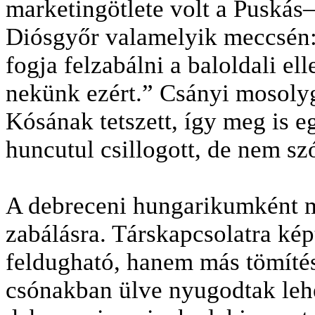
marketingötlete volt a Puská
Diósgyőr valamelyik meccsén
fogja felzabálni a baloldali el
nekünk ezért.” Csányi mosolygo
Kósának tetszett, így meg is
huncutul csillogott, de nem sz
A debreceni hungarikumként má
zabálásra. Társkapcsolatra k
feldugható, hanem más tömítése
csónakban ülve nyugodtak lehe