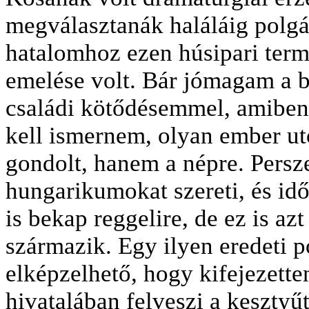
megválasztanák haláláig polgá
hatalomhoz ezen hús­ipari term
emelése volt. Bár jómagam a b
családi kötődésemmel, amiben a
kell ismernem, olyan ember ut
gondolt, hanem a népre. Persze
hungarikumokat szereti, és idő
is bekap reggelire, de ez is az
származik. Egy ilyen eredeti po
elképzelhető, hogy kifejezette
hivatalában felveszi a kesztyűt