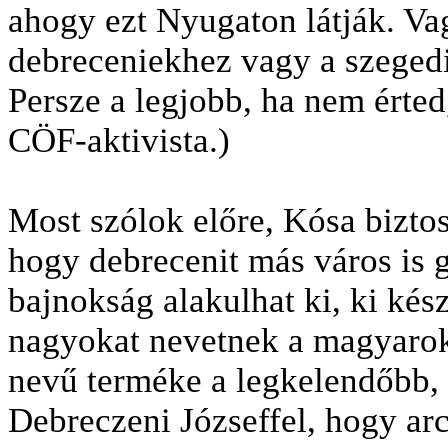
ahogy ezt Nyugaton látják. Vag
debreceniekhez vagy a szegedi
Persze a legjobb, ha nem érted
CÖF-aktivista.)
Most szólok előre, Kósa bizt
hogy debrecenit más város is g
bajnokság alakulhat ki, ki kés
nagyokat nevetnek a magyarok
nevű terméke a legkelendőbb,
Debreczeni Józseffel, hogy ar