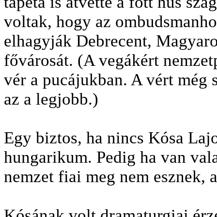
tapéta is átvette a főtt hús sz
voltak, hogy az ombudsmanhoz
elhagyják Debrecent, Magyaror
fővárosát. (A vegákért nemzetp
vér a pucájukban. A vért még 
az a legjobb.)
Egy biztos, ha nincs Kósa Laj
hungarikum. Pedig ha van val
nemzet fiai meg nem esznek, a
Kósának volt dramaturgiai érzé